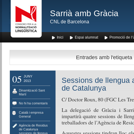
Sarrià amb Gràcia
CNL de Barcelona
Inici
Espai alumnat
Promoció de l’
Entrades amb l'etiqueta
05
JUNY
Sessions de llengua 
2013
de Catalunya
Dinamització Sant
Martí
C/ Doctor Roux, 80 (FGC Les Tre
No hi ha comentaris
La delegació de Gràcia i Sarr
Català i empresa
,
impartirà quatre sessions de llen
General
treballadors de l’Agència de Resi
Agència de Residus
de Catalunya
,
Aquestes sessions tindran lloc els
sessions de llengua