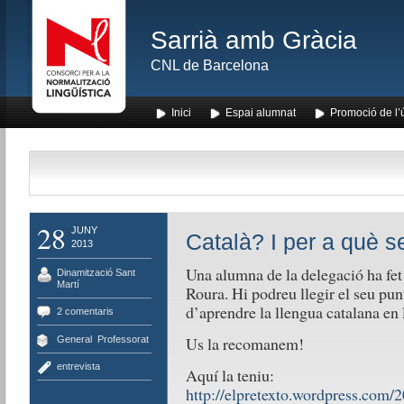
Sarrià amb Gràcia
CNL de Barcelona
Inici
Espai alumnat
Promoció de l’
28
JUNY
Català? I per a què s
2013
Una alumna de la delegació ha fet
Dinamització Sant
Martí
Roura. Hi podreu llegir el seu pun
d’aprendre la llengua catalana en 
2 comentaris
Us la recomanem!
General
,
Professorat
entrevista
Aquí la teniu:
http://elpretexto.wordpress.com