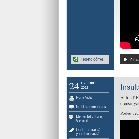
Artic
Fes-ho córrer!
24
OCTUBRE
Insul
2019
Ahir a l’E
Núria Vidal
d’ensenyar
No hi ha comentaris
Podeu veur
Elemental 3 Núria
,
General
insults en català
,
youtuber català