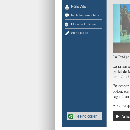
Núria Vidal
No hi ha comentaris
Elemental 3 Núria
Som experts
La Jawiga 
La primera
parlat de l
com ella h
En acabar,
polonesos.
regalat un
A veure qu
Artic
Fes-ho córrer!