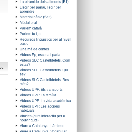
La piràmide dels aliments (B1)
Llegir per parlar, llegir per
aprendre
Material bàsic (Salt)
Mòdul oral
Parlem català
Parlem tu i jo
Recursos lingüístics per al nivell
bàsic
Una mà de contes
Vídeos Ep, escolta i parla
Vídeos SLC Castelldefels. Com
estàs?
>>
Vídeos SLC Castelldefels. Qui
és?
Vídeos SLC Castelldefels. Res
més?
Vídeos UPF: Els transports
Vídeos UPF: La família
Vídeos UPF: La vida acadèmica
Vídeos UPF: Les accions
habituals
Vincles (curs interactiu per a
nouvinguts)
Viure a Catalunya. Làmines
Viure a Catalunya. Vocabulari