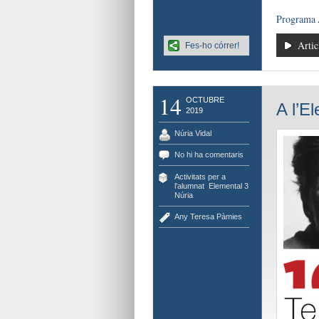
Programa
Artic
Fes-ho córrer!
14
OCTUBRE
A l’E
2019
Núria Vidal
No hi ha comentaris
Activitats per a
l'alumnat
,
Elemental 3
Núria
Any Teresa Pàmies