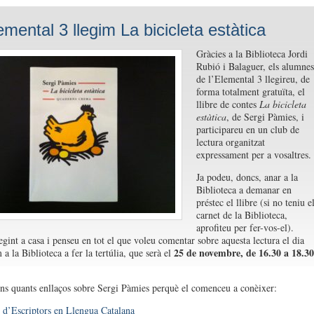
emental 3 llegim La bicicleta estàtica
Gràcies a la Biblioteca Jordi
Rubió i Balaguer, els alumnes
de l’Elemental 3 llegireu, de
forma totalment gratuïta, el
llibre de contes
La bicicleta
estàtica
, de Sergi Pàmies, i
participareu en un club de
lectura organitzat
expressament per a vosaltres.
Ja podeu, doncs, anar a la
Biblioteca a demanar en
préstec el llibre (si no teniu e
carnet de la Biblioteca,
aprofiteu per fer-vos-el).
egint a casa i penseu en tot el que voleu comentar sobre aquesta lectura el dia
25 de novembre, de 16.30 a 18.30
a la Biblioteca a fer la tertúlia, que serà el
ns quants enllaços sobre Sergi Pàmies perquè el comenceu a conèixer:
 d’Escriptors en Llengua Catalana