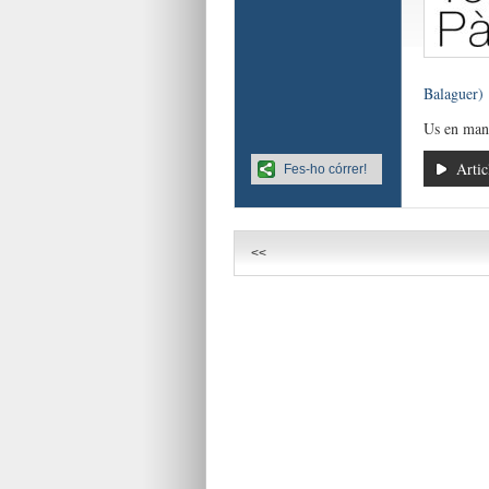
Balaguer)
Us en man
Artic
Fes-ho córrer!
<<