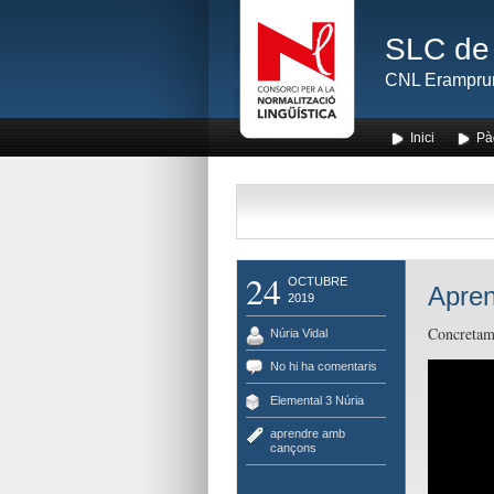
SLC de 
CNL Erampru
Inici
Pà
24
OCTUBRE
Apren
2019
Concretame
Núria Vidal
No hi ha comentaris
Elemental 3 Núria
aprendre amb
cançons