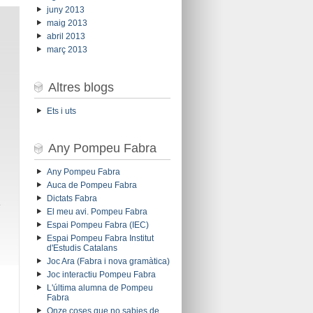
juny 2013
maig 2013
abril 2013
març 2013
Altres blogs
Ets i uts
Any Pompeu Fabra
Any Pompeu Fabra
Auca de Pompeu Fabra
Dictats Fabra
l
El meu avi. Pompeu Fabra
Espai Pompeu Fabra (IEC)
Espai Pompeu Fabra Institut
d'Estudis Catalans
Joc Ara (Fabra i nova gramàtica)
Joc interactiu Pompeu Fabra
L'última alumna de Pompeu
Fabra
Onze coses que no sabies de