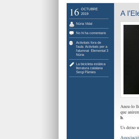
16
OCTUBRE
A l’El
2019
Núria Vidal
No hi ha comentaris
Activitats fora de
l'aula
,
Activitats per a
l'alumnat
,
Elemental 3
Núria
La bicicleta estàtica
,
literatura catalana
,
Sergi Pàmies
Aneu-lo ll
que anirem 
h
.
Us deixo u
Associació