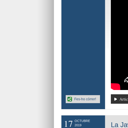
Artic
Fes-ho córrer!
17
OCTUBRE
La Ja
2019