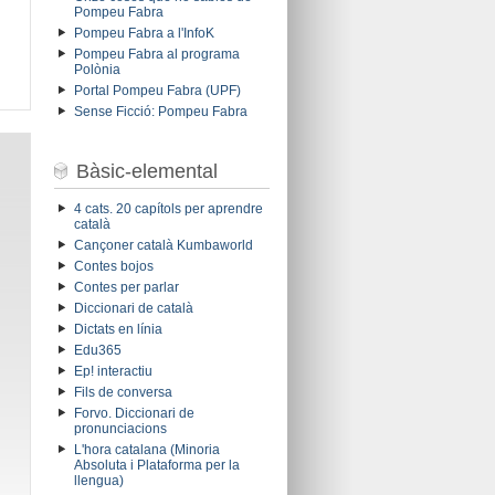
Pompeu Fabra
Pompeu Fabra a l'InfoK
Pompeu Fabra al programa
Polònia
Portal Pompeu Fabra (UPF)
Sense Ficció: Pompeu Fabra
Bàsic-elemental
4 cats. 20 capítols per aprendre
català
Cançoner català Kumbaworld
Contes bojos
Contes per parlar
Diccionari de català
Dictats en línia
Edu365
Ep! interactiu
Fils de conversa
Forvo. Diccionari de
pronunciacions
L'hora catalana (Minoria
Absoluta i Plataforma per la
llengua)