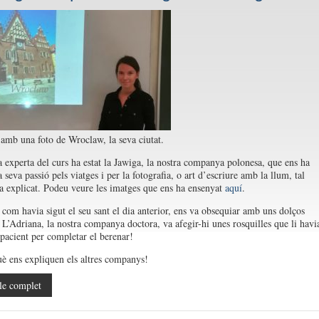
amb una foto de Wroclaw, la seva ciutat.
 experta del curs ha estat la Jawiga, la nostra companya polonesa, que ens ha
a seva passió pels viatges i per la fotografia, o art d’escriure amb la llum, tal
a explicat. Podeu veure les imatges que ens ha ensenyat
aquí
.
 com havia sigut el seu sant el dia anterior, ens va obsequiar amb uns dolços
 L’Adriana, la nostra companya doctora, va afegir-hi unes rosquilles que li havi
 pacient per completar el berenar!
è ens expliquen els altres companys!
le complet