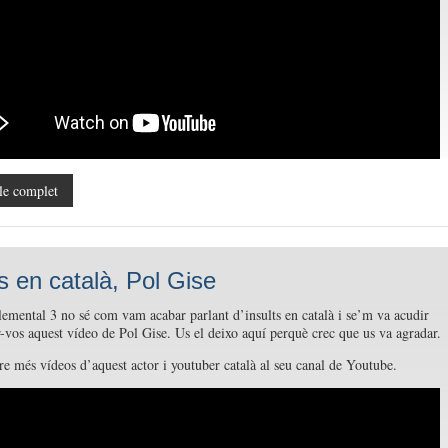
le complet
ts en català, Pol Gise
lemental 3 no sé com vam acabar parlant d’insults en català i se’m va acudir
-vos aquest vídeo de Pol Gise. Us el deixo aquí perquè crec que us va agradar.
e més vídeos d’aquest actor i youtuber català al seu canal de Youtube.