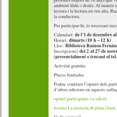
ambient lúdic i distès. Al mateix 
lectora i la lectura en veu alta. R
la conductora.
Per participar-hi, és necessari ins
de l’1 de desembre al
Calendari:
dimarts (10 h – 12 h)
Horari:
Biblioteca Ramon Fernàn
Lloc:
: del 2 al 27 de nov
Inscripcions
(presencialment o trucant al tel.
Activitat gratuïta
Places limitades
Podeu conèixer l’opinió dels parti
d’altres edicions en aquests enlla
opinió participants 1a edició
lectura La moneda de plata (Sant 
Us hi animeu?