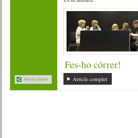
Fes-ho córrer!
Article complet
Fes-ho córrer!