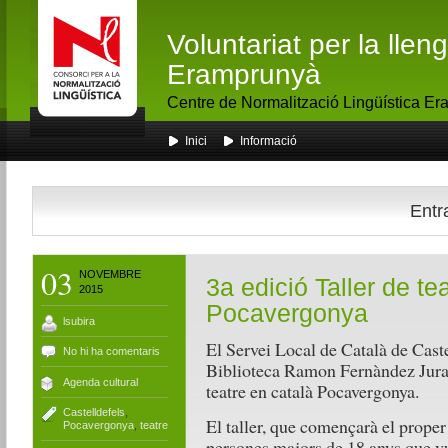
Voluntariat per la lle
Eramprunyà
Centre de Normalització Lingüística E
Inici
Informació
Entr
03
NOVEMBRE
3a edició Taller de te
2015
Pocavergonya
lsubira
El Servei Local de Català de Caste
No hi ha comentaris
Biblioteca Ramon Fernàndez Jurado
Agenda cultural
teatre en català Pocavergonya.
Castelldefels
,
El taller, que començarà el proper
Pocavergonya
,
teatre
persones majors de 18 anys que vu