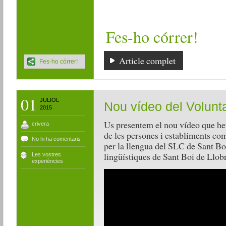
Fes-ho córrer!
Article complet
Fes-ho córrer!
01
JULIOL
Nou vídeo del Volunta
2015
Us presentem el nou vídeo que hem
crivera
de les persones i establiments com
No hi ha comentaris
per la llengua del SLC de Sant Bo
lingüístiques de Sant Boi de Llob
Les vostres
experiències