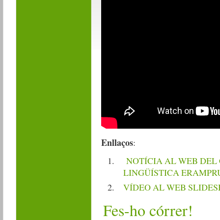
Enllaços
:
NOTÍCIA AL WEB DEL
LINGÜÍSTICA ERAMP
VÍDEO AL WEB SLIDE
Fes-ho córrer!