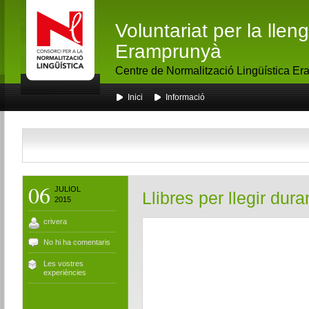
Voluntariat per la lle
Eramprunyà
Centre de Normalització Lingüística E
Inici
Informació
06
JULIOL
Llibres per llegir duran
2015
crivera
No hi ha comentaris
Les vostres
experiències