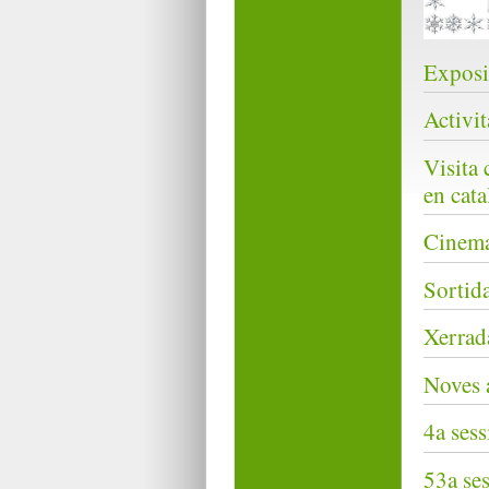
Exposic
Activit
Visita 
en cata
Cinema 
Sortida
Xerrada
Noves 
4a sess
53a ses