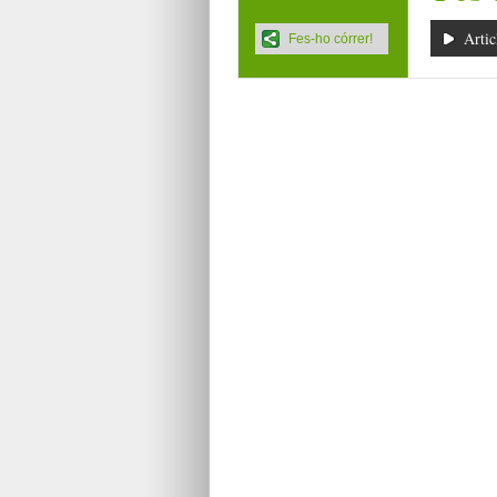
Artic
Fes-ho córrer!