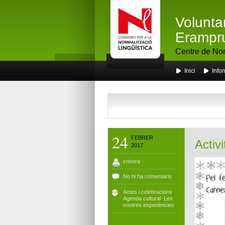
Volunta
Erampr
Centre de Nor
Inici
Info
24
FEBRER
Activ
2017
crivera
No hi ha comentaris
Actes i celebracions
,
Agenda cultural
,
Les
vostres experiències