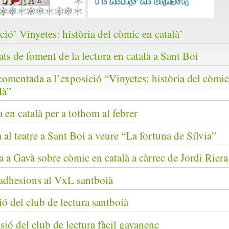
ió’ Vinyetes: història del còmic en català’
ats de foment de la lectura en català a Sant Boi
comentada a l’exposició “Vinyetes: història del còmic
là”
en català per a tothom al febrer
 al teatre a Sant Boi a veure “La fortuna de Sílvia”
 a Gavà sobre còmic en català a càrrec de Jordi Riera
adhesions al VxL santboià
ió del club de lectura santboià
sió del club de lectura fàcil gavanenc