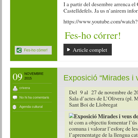
I a partir del desembre arrenca el 
Castelldefels. Ja us n’anirem info
https://www.youtube.com/wat
Fes-ho córrer!
Article complet
Fes-ho córrer!
09
NOVEMBRE
Exposició “Mirades i 
2015
crivera
Del 9 al 27 de novembre de 2
Sala d’actes de L’Olivera (pl. 
No hi ha comentaris
Sant Boi de Llobregat
Agenda cultural
té com a objectiu fomentar l’ús
comuna i valorar l’esforç de l
l’aprenentatge de la llengua c