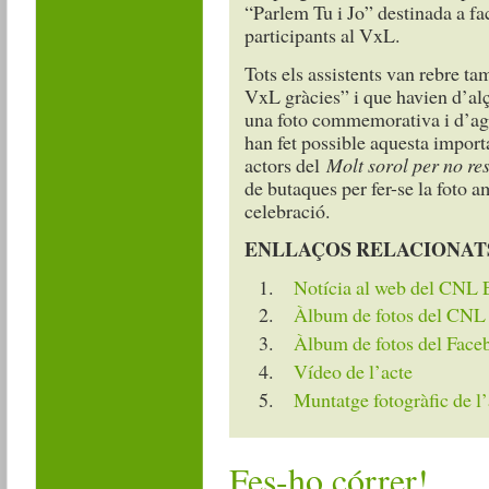
“Parlem Tu i Jo” destinada a fac
participants al VxL.
Tots els assistents van rebre t
VxL gràcies” i que havien d’alça
una foto commemorativa i d’agr
han fet possible aquesta importa
actors del
Molt sorol per no re
de butaques per fer-se la foto am
celebració.
ENLLAÇOS RELACIONAT
Notícia al web del CNL
Àlbum de fotos del CNL
Àlbum de fotos del Face
Vídeo de l’acte
Muntatge fotogràfic de l’
Fes-ho córrer!