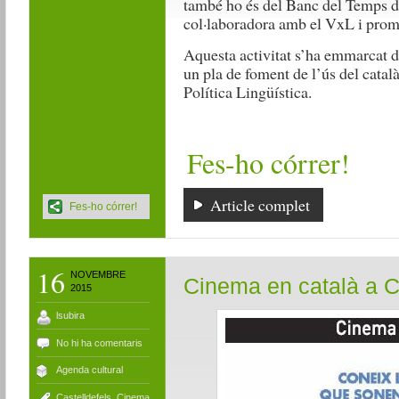
també ho és del Banc del Temps 
col·laboradora amb el VxL i promo
Aquesta activitat s’ha emmarcat d
un pla de foment de l’ús del catal
Política Lingüística.
Fes-ho córrer!
Article complet
Fes-ho córrer!
16
NOVEMBRE
Cinema en català a C
2015
lsubira
No hi ha comentaris
Agenda cultural
Castelldefels
,
Cinema