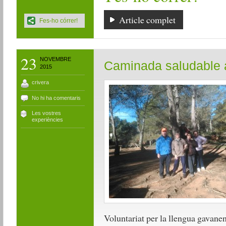
Article complet
Fes-ho córrer!
23
NOVEMBRE
Caminada saludable a
2015
crivera
No hi ha comentaris
Les vostres
experiències
Voluntariat per la llengua gavane