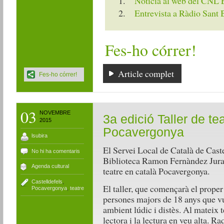
Notícia al web del CNL
Entrevista a Ràdio Sant 
Fes-ho córrer!
Article complet
Fes-ho córrer!
03
NOVEMBRE
3a edició Taller de te
2015
Pocavergonya
lsubira
El Servei Local de Català de Caste
No hi ha comentaris
Biblioteca Ramon Fernàndez Jurado
Agenda cultural
teatre en català Pocavergonya.
Castelldefels
,
El taller, que començarà el proper
Pocavergonya
,
teatre
persones majors de 18 anys que vu
ambient lúdic i distès. Al mateix 
lectora i la lectura en veu alta. R