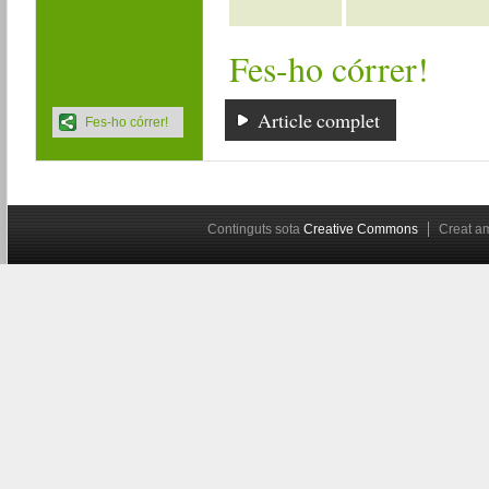
Fes-ho córrer!
Article complet
Fes-ho córrer!
Continguts sota
Creative Commons
Creat 