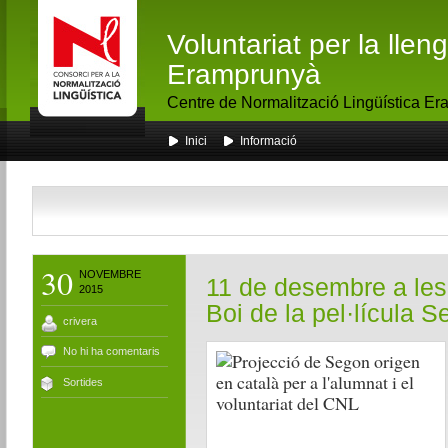
Voluntariat per la lle
Eramprunyà
Centre de Normalització Lingüística E
Inici
Informació
30
NOVEMBRE
11 de desembre a les 
2015
Boi de la pel·lícula 
crivera
No hi ha comentaris
Sortides