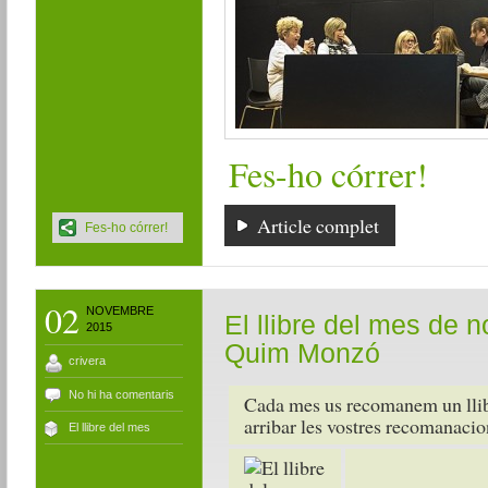
Fes-ho córrer!
Article complet
Fes-ho córrer!
02
NOVEMBRE
El llibre del mes de n
2015
Quim Monzó
crivera
No hi ha comentaris
Cada mes us recomanem un llib
arribar les vostres recomanacio
El llibre del mes