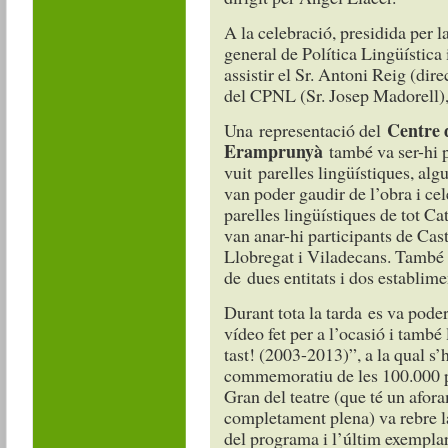
A la celebració, presidida per l
general de Política Lingüística
assistir el Sr. Antoni Reig (dire
del CPNL (Sr. Josep Madorell), e
Centre 
Una representació del
Eramprunyà
també va ser-hi 
vuit parelles lingüístiques, algu
van poder gaudir de l’obra i cel
parelles lingüístiques de tot 
van anar-hi participants de Cas
Llobregat i Viladecans. També 
de dues entitats i dos establime
Durant tota la tarda es va pode
vídeo fet per a l’ocasió i tamb
tast! (2003-2013)”, a la qual s’
commemoratiu de les 100.000 par
Gran del teatre (que té un afor
completament plena) va rebre l
del programa i l’últim exemplar