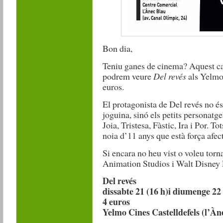
Bon dia,
Teniu ganes de cinema? Aquest ca
podrem veure
Del revés
als Yelmos
euros.
El protagonista de Del revés no é
joguina, sinó els petits personat
Joia, Tristesa, Fàstic, Ira i Por. T
noia d’11 anys que està força afec
Si encara no heu vist o voleu torn
Animation Studios i Walt Disney P
Del revés
dissabte 21 (16 h)i diumenge 22
4 euros
Yelmo Cines Castelldefels (l’Àn