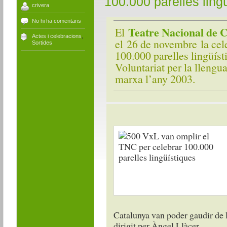
100.000 parelles ling
crivera
No hi ha comentaris
Teatre Nacional de 
El
Actes i celebracions
,
el 26 de novembre la cel
Sortides
100.000 parelles lingüíst
Voluntariat per la llengu
marxa l’any 2003.
Catalunya van poder gaudir de 
dirigit per Àngel Llàcer.