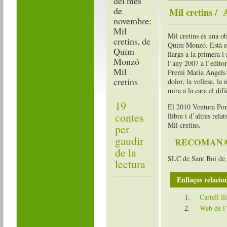
Mil cretins /
Mil cretins és una o
Quim Monzó. Està es
llargs a la primera i
l’any 2007 a l’edito
Mil
Premi Maria Àngels
cretins
dolor, la vellesa, la
mira a la cara el dif
19
El 2010 Ventura Pons
contes
llibre i d’altres relat
Mil cretins.
per
gaudir
RECOMANA
de la
SLC de Sant Boi de 
lectura
Enllaços relacio
Cartell l
Web de l’