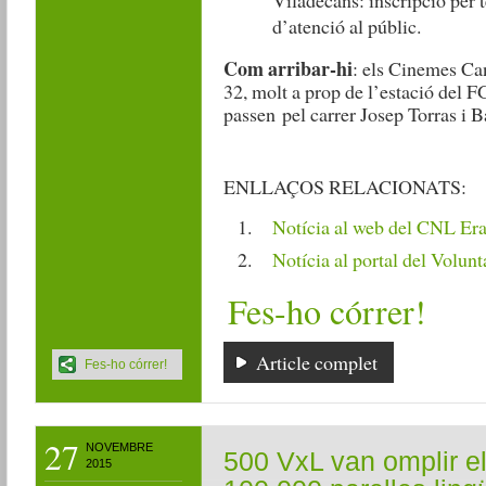
d’atenció al públic.
Com arribar-hi
: els Cinemes Can
32, molt a prop de l’estació del F
passen pel carrer Josep Torras i B
ENLLAÇOS RELACIONATS:
Notícia al web del CNL E
Notícia al portal del Volunt
Fes-ho córrer!
Article complet
Fes-ho córrer!
27
NOVEMBRE
500 VxL van omplir e
2015