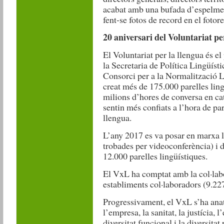
acabat amb una bufada d’espelmes 
fent-se fotos de record en el fotor
20 aniversari del Voluntariat pe
El Voluntariat per la llengua és e
la Secretaria de Política Lingüísti
Consorci per a la Normalització Li
creat més de 175.000 parelles lin
milions d’hores de conversa en cat
sentin més confiats a l’hora de parl
llengua.
L’any 2017 es va posar en marxa la
trobades per videoconferència) i d
12.000 parelles lingüístiques.
El VxL ha comptat amb la col·labo
establiments col·laboradors (9.227
Progressivament, el VxL s’ha anat
l’empresa, la sanitat, la justícia, l
diversitat funcional i la diversitat 