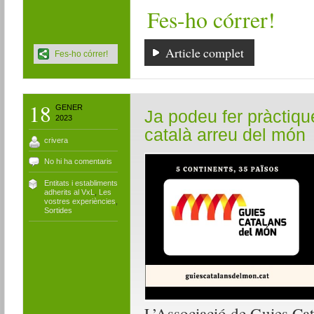
Fes-ho córrer!
Article complet
Fes-ho córrer!
18
GENER
Ja podeu fer pràctiqu
2023
català arreu del món
crivera
No hi ha comentaris
Entitats i establiments
adherits al VxL
,
Les
vostres experiències
,
Sortides
L’Associació de Guies Cat