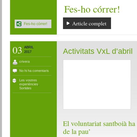
Fes-ho córrer!
Article complet
Fes-ho córrer!
03
ABRIL
Activitats VxL d’abril
2017
crivera
No hi ha comentaris
Les vostres
experiències
,
Sortides
El voluntariat santboià ha
de la pau’