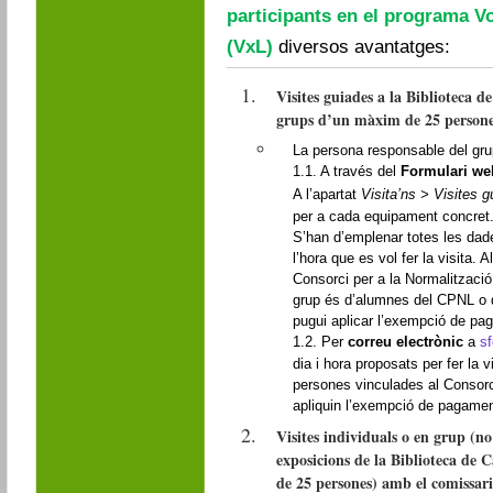
participants en el programa Vo
(VxL)
diversos avantatges:
Visites guiades a la Biblioteca 
grups d’un màxim de 25 person
La persona responsable del grup 
1.1. A través del
Formulari we
A l’apartat
Visita’ns > Visites 
per a cada equipament concret
S’han d’emplenar totes les dade
l’hora que es vol fer la visita.
Consorci per a la Normalització
grup és d’alumnes del CPNL o d
pugui aplicar l’exempció de pa
1.2. Per
correu electrònic
a
s
dia i hora proposats per fer la 
perso­nes vinculades al Consorc
apli­quin l’exempció de pagamen
Visites individuals o en grup (n
exposicions de la Biblioteca de 
de 25 persones) amb el comissari 