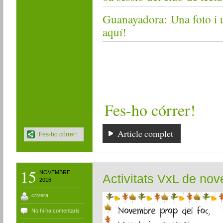
Guanayadora: Una foto i u
aquí!
Fes-ho córrer!
Article complet
Fes-ho córrer!
15
NOVEMBRE
Activitats VxL de no
2016
crivera
No hi ha comentaris