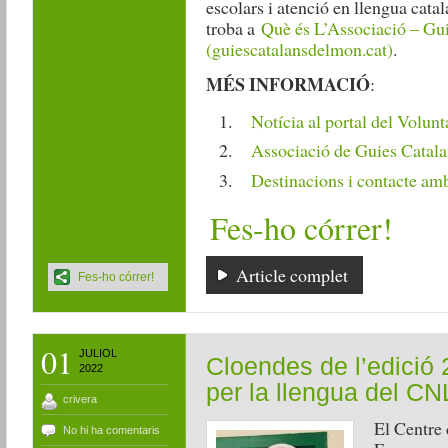
escolars i atenció en llengua catal
troba a
Què és L’Associació – Gu
(guiescatalansdelmon.cat)
.
MÉS INFORMACIÓ
:
Notícia al portal del Volunt
Associació de Guies Catal
Destinacions i contacte amb
Fes-ho córrer!
Article complet
Fes-ho córrer!
01
JULIOL
Cloendes de l’edició 
2022
per la llengua del C
crivera
El Centre 
No hi ha comentaris