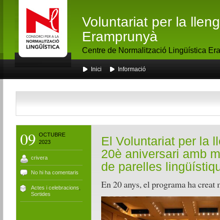
Voluntariat per la lle
Eramprunyà
Centre de Normalització Lingüística E
Inici
Informació
09
OCTUBRE
El Voluntariat per la 
2023
20è aniversari amb m
crivera
de parelles lingüísti
No hi ha comentaris
En 20 anys, el programa ha creat 
Actes i celebracions
,
Sortides