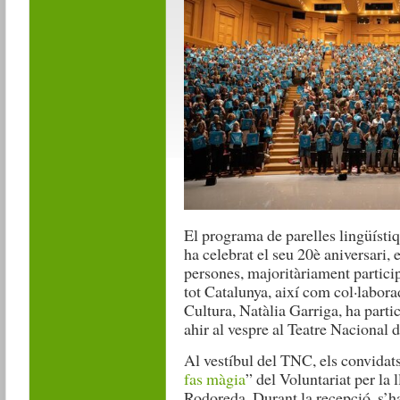
El programa de parelles lingüísti
ha celebrat el seu 20è aniversari,
persones, majoritàriament particip
tot Catalunya, així com col·labor
Cultura, Natàlia Garriga, ha partic
ahir al vespre al Teatre Nacional
Al vestíbul del TNC, els convidats
fas màgia
” del Voluntariat per la
Rodoreda. Durant la recepció, s’h