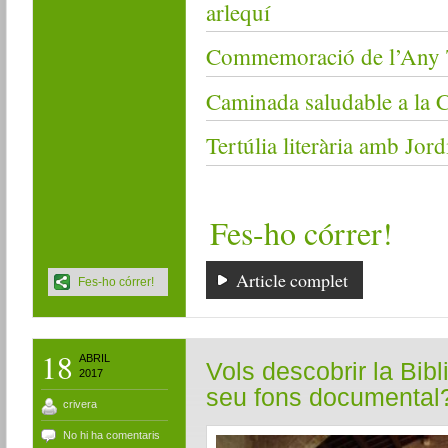
arlequí
Commemoració de l’Any T
Caminada saludable a la 
Tertúlia literària amb Jord
Fes-ho córrer!
Article complet
Fes-ho córrer!
18
ABRIL
Vols descobrir la Bibl
2017
seu fons documental
crivera
No hi ha comentaris