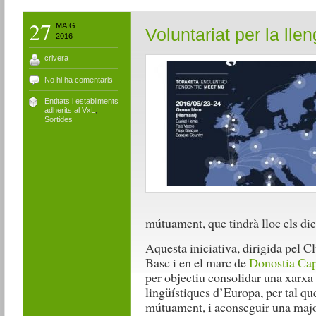
27
MAIG
Voluntariat per la lle
2016
crivera
No hi ha comentaris
Entitats i establiments
adherits al VxL
,
Sortides
mútuament, que tindrà lloc els di
Aquesta iniciativa, dirigida pel Cl
Basc i en el marc de
Donostia Cap
per objectiu consolidar una xarxa
lingüístiques d’Europa, per tal qu
mútuament, i aconseguir una major