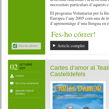
necessitats particulars d’aquests c
El programa Voluntariat per la ll
Europea l’any 2005 com una de le
d’aprenentatge d’una llengua en e
Fes-ho córrer!
Article complet
Fes-ho córrer!
02
OCTUBRE
Cartes d’amor al Teat
2023
Castelldefels
crivera
No hi ha comentaris
Agenda cultural
,
Sortides