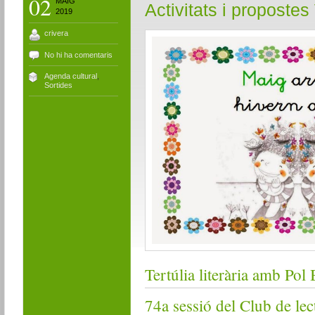
02
MAIG
Activitats i proposte
2019
crivera
No hi ha comentaris
Agenda cultural
,
Sortides
Tertúlia literària amb Pol
74a sessió del Club de lec