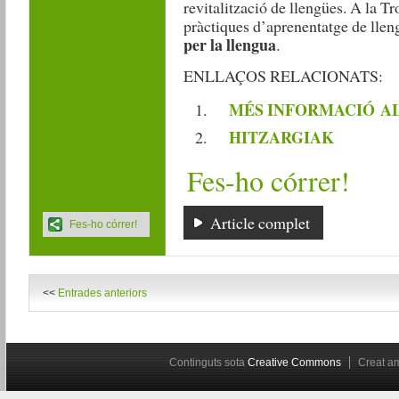
revitalització de llengües. A la T
pràctiques d’aprenentatge de lleng
per la llengua
.
ENLLAÇOS RELACIONATS:
MÉS INFORMACIÓ AL
HITZARGIAK
Fes-ho córrer!
Article complet
Fes-ho córrer!
<<
Entrades anteriors
Continguts sota
Creative Commons
Creat 