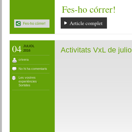
Fes-ho córrer!
Article complet
Fes-ho córrer!
04
JULIOL
Activitats VxL de julio
2016
crivera
No hi ha comentaris
Les vostres
experiències
,
Sortides