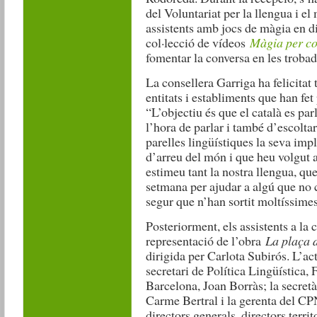
del Voluntariat per la llengua i e
assistents amb jocs de màgia en d
col·lecció de vídeos
Màgia per co
fomentar la conversa en les trobade
La consellera Garriga ha felicitat t
entitats i establiments que han fet
“L’objectiu és que el català es parl
l’hora de parlar i també d’escoltar
parelles lingüístiques la seva imp
d’arreu del món i que heu volgut a
estimeu tant la nostra llengua, que
setmana per ajudar a algú que no 
segur que n’han sortit moltíssimes 
Posteriorment, els assistents a la 
representació de l’obra
La plaça 
dirigida per Carlota Subirós. L’ac
secretari de Política Lingüística, 
Barcelona, Joan Borràs; la secretà
Carme Bertral i la gerenta del C
directors generals, directors terri