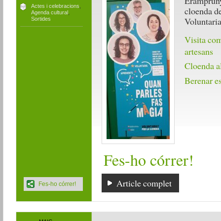
Eramprunyà
Actes i celebracions
,
cloenda de
Agenda cultural
,
Voluntaria
Sortides
Visita co
artesans
Cloenda al
Berenar e
Fes-ho córrer!
Article complet
Fes-ho córrer!