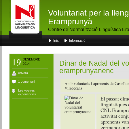
Voluntariat per la lle
Eramprunyà
Centre de Normalització Lingüística E
Inici
Informació
19
DESEMBRE
Dinar de Nadal del vo
2014
eramprunyanenc
crivera
1 comentari
Amb voluntaris i aprenents de Castellde
Viladecans
Les vostres
experiències
El passat dim
lingüístiques 
CNL Eramprun
activitat conj
aprenents van
germanor que 