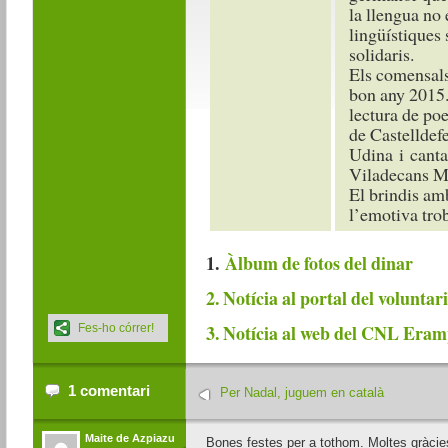
la llengua no 
lingüístiques 
solidaris.
Els comensals 
bon any 2015.
lectura de po
de Castelldef
Udina i cantat
Viladecans M
El brindis amb
l’emotiva tro
1.
Àlbum de fotos del dinar
2. Notícia al portal del voluntar
3. Notícia al web del CNL Era
Fes-ho córrer!
1 comentari
Per Nadal, juguem en català
Maite de Azpiazu
Bones festes per a tothom. Moltes gràcies