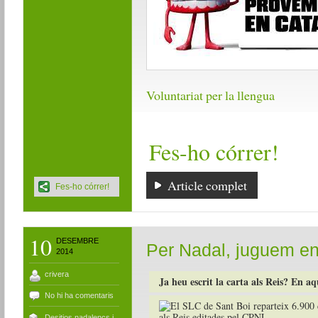
Voluntariat per la llengua
Fes-ho córrer!
Article complet
Fes-ho córrer!
10
DESEMBRE
Per Nadal, juguem en
2014
crivera
Ja heu escrit la carta als Reis? En aq
No hi ha comentaris
Desitjos nadalencs i