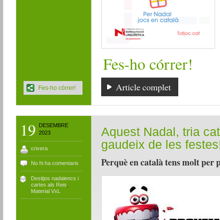
Fes-ho córrer!
Article complet
Fes-ho córrer!
19
DESEMBRE
Aquest Nadal, tria cat
2023
gaudeix de les festes
crivera
Perquè en català tens molt per p
No hi ha comentaris
Desitjos nadalencs i
cartes als Reis
,
Material VxL