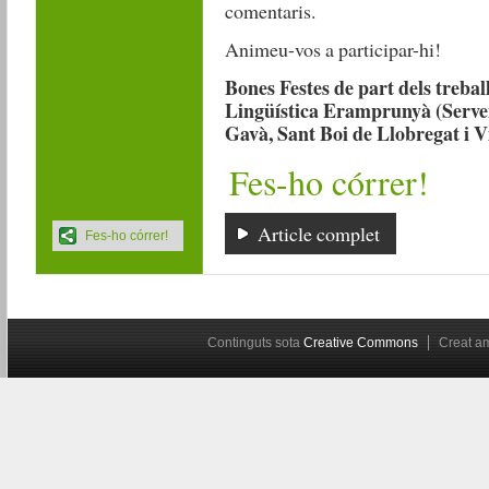
comentaris.
Animeu-vos a participar-hi!
Bones Festes de part dels treba
Lingüística Eramprunyà (Serveis 
Gavà, Sant Boi de Llobregat i V
Fes-ho córrer!
Article complet
Fes-ho córrer!
Continguts sota
Creative Commons
Creat 