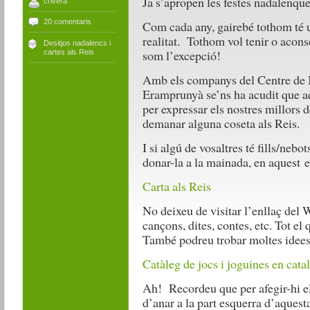
Ja s’apropen les festes nadalenque
crivera
20 comentaris
Com cada any, gairebé tothom té u
realitat. Tothom vol tenir o acons
Desitjos nadalencs i
som l’excepció!
cartes als Reis
Amb els companys del Centre de 
Eramprunyà se’ns ha acudit que aq
per expressar els nostres millors d
demanar alguna coseta als Reis.
I si algú de vosaltres té fills/nebo
donar-la a la mainada, en aquest e
Carta als Reis
No deixeu de visitar l’enllaç del
cançons, dites, contes, etc. Tot el
També podreu trobar moltes idees 
Catàleg de jocs i joguines en cata
Ah! Recordeu que per afegir-hi els
d’anar a la part esquerra d’aquesta