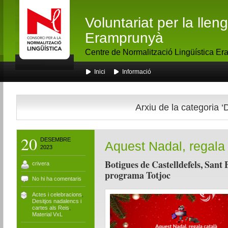
Voluntariat per la lle
Eramprunyà
Centre de Normalització Lingüística E
Inici
Informació
Arxiu de la categoria ‘
20
DESEMBRE
Aquest Nadal, regala 
2023
Botigues de Castelldefels, Sant 
crivera
programa Totjoc
No hi ha comentaris
Actes i celebracions
,
Desitjos nadalencs i
cartes als Reis
,
Material VxL