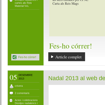
Carta als Reis Mags
cartes als Reis
,
Material VxL
Fes-ho córrer!
Article complet
Fes-ho córrer!
05
DESEMBRE
Nadal 2013 al web d
2013
crivera
2 comentaris
Actes i celebracions
,
Desitjos nadalencs i