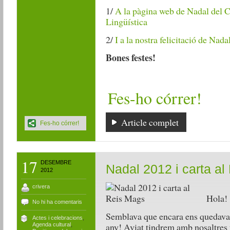
1/
A la pàgina web de Nadal del C
Lingüística
2/
I a la nostra felicitació de Nadal
Bones festes!
Fes-ho córrer!
Article complet
Fes-ho córrer!
17
DESEMBRE
Nadal 2012 i carta a
2012
crivera
Hola!
No hi ha comentaris
Semblava que encara ens quedava m
Actes i celebracions
,
any! Aviat tindrem amb nosaltres
Agenda cultural
,