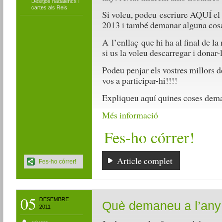
Desitjos nadalencs i
cartes als Reis
Si voleu, podeu escriure AQUÍ el
2013 i també demanar alguna cosa
A l’enllaç que hi ha al final de la 
si us la voleu descarregar i donar-
Podeu penjar els vostres millors d
vos a participar-hi!!!!
Expliqueu aquí quines coses dema
Més informació
Fes-ho córrer!
Article complet
Fes-ho córrer!
05
DESEMBRE
Què demaneu a l’any 
2011