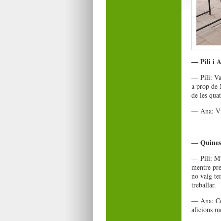
— Pili i A
— Pili: Va
a prop de 
de les quat
— Ana: Vis
— Quines s
— Pili: M’
mentre pr
no vaig te
treballar.
— Ana: Coi
aficions m