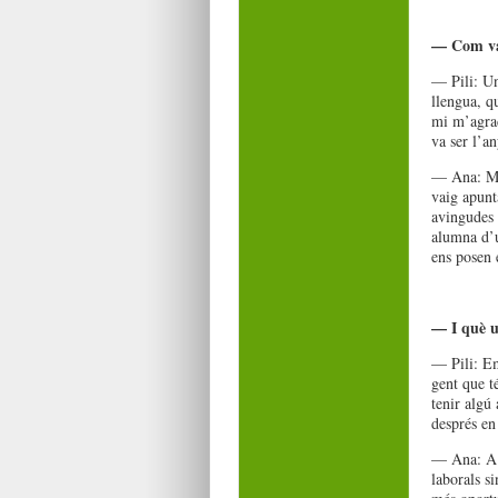
— Com vau
— Pili: Un
llengua, q
mi m’agrad
va ser l’a
— Ana: Me’
vaig apunt
avingudes i
alumna d’u
ens posen 
— I què u
— Pili: Em
gent que té
tenir algú
després en 
— Ana: A m
laborals s