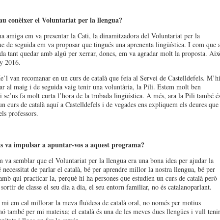
 conèixer el Voluntariat per la llengua?
a amiga em va presentar la Cati, la dinamitzadora del Voluntariat per la
ue de seguida em va proposar que tingués una aprenenta lingüística. I com que 
a tant quedar amb algú per xerrar, doncs, em va agradar molt la proposta. Aix
ny 2016.
l van recomanar en un curs de català que feia al Servei de Castelldefels. M’h
ar al maig i de seguida vaig tenir una voluntària, la Pili. Estem molt ben
 se’ns fa molt curta l’hora de la trobada lingüística. A més, ara la Pili també é
n curs de català aquí a Castelldefels i de vegades ens expliquem els deures que
els professors.
s va impulsar a apuntar-vos a aquest programa?
 va semblar que el Voluntariat per la llengua era una bona idea per ajudar la
 necessitat de parlar el català, bé per aprendre millor la nostra llengua, bé per
 amb qui practicar-la, perquè hi ha persones que estudien un curs de català però
sortir de classe el seu dia a dia, el seu entorn familiar, no és catalanoparlant.
i em cal millorar la meva fluïdesa de català oral, no només per motius
inó també per mi mateixa; el català és una de les meves dues llengües i vull teni