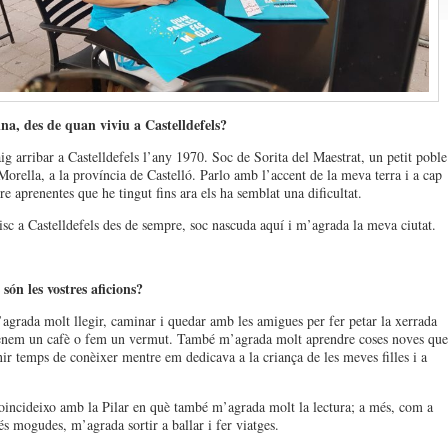
na, des de quan viviu a Castelldefels?
ig arribar a Castelldefels l’any 1970. Soc de Sorita del Maestrat, un petit poble
Morella, a la província de Castelló. Parlo amb l’accent de la meva terra i a cap
re aprenentes que he tingut fins ara els ha semblat una dificultat.
c a Castelldefels des de sempre, soc nascuda aquí i m’agrada la meva ciutat.
ón les vostres aficions?
agrada molt llegir, caminar i quedar amb les amigues per fer petar la xerrada
enem un cafè o fem un vermut. També m’agrada molt aprendre coses noves que
nir temps de conèixer mentre em dedicava a la criança de les meves filles i a
ncideixo amb la Pilar en què també m’agrada molt la lectura; a més, com a
és mogudes, m’agrada sortir a ballar i fer viatges.