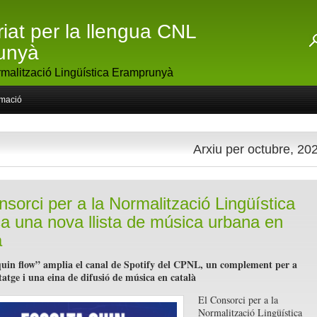
riat per la llengua CNL
unyà
malització Lingüística Eramprunyà
rmació
Arxiu per octubre, 20
nsorci per a la Normalització Lingüística
ca una nova llista de música urbana en
à
quin flow” amplia el canal de Spotify del CPNL, un complement per a
atge i una eina de difusió de música en català
El Consorci per a la
Normalització Lingüística