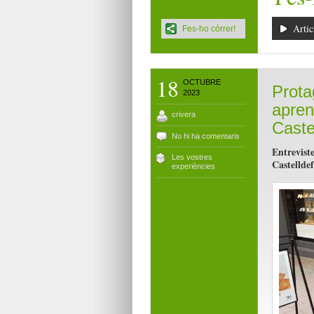
Artic
Fes-ho córrer!
18
OCTUBRE
Protag
2023
apren
crivera
Caste
No hi ha comentaris
Entreviste
Les vostres
Castelldef
experiències