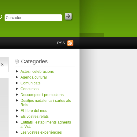
RSS
Categories
23
Actes i celebracions
Agenda cultural
Comunicats
Concursos
Descomptes i promocions
Desitjos nadalencs i cartes als
Reis
El llibre del mes
Els vostres relats
Entitats i establiments adherits
al VxL
Les vostres experiències