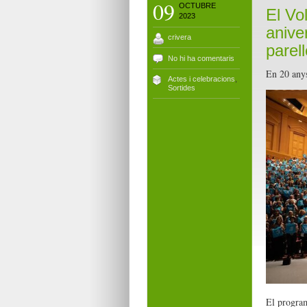
09
OCTUBRE
El Vo
2023
anive
crivera
parel
No hi ha comentaris
En 20 anys
Actes i celebracions
,
Sortides
El program