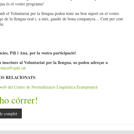
ngua és el vostre programa!
 el Voluntariat per la llengua podeu tenir un bon suport en el vostre
ge de la llengua oral i, a més, gaudir de bona companyia… Cent per cent
le.
cies, Pili i Ana, per la vostra participació!
u inscriure al Voluntariat per la llengua, us podeu adreçar a
runya@cpnl.cat
OS RELACIONATS
:
 web del Centre de Normalització Lingüística Eramprunyà
ho córrer!
le complet