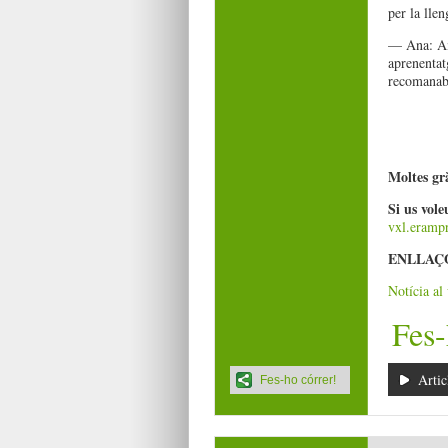
per la lle
— Ana: Amb
aprenentat
recomanab
Moltes grà
Si us vole
vxl.eramp
ENLLAÇ
Notícia al
Fes-
Artic
Fes-ho córrer!