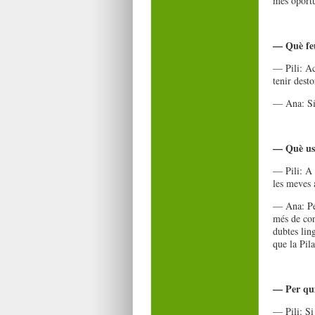
més oportun
— Què fe
— Pili: Ac
tenir desto
— Ana: Sí,
— Què us 
— Pili: A 
les meves 
— Ana: Per
més de con
dubtes ling
que la Pila
— Per qui
— Pili: Si