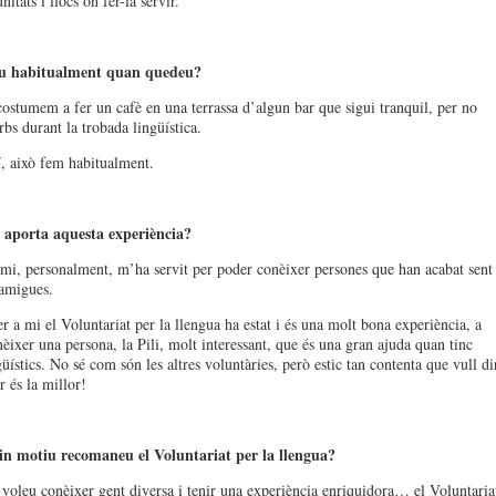
itats i llocs on fer-la servir.
u habitualment quan quedeu?
ostumem a fer un cafè en una terrassa d’algun bar que sigui tranquil, per no
rbs durant la trobada lingüística.
 això fem habitualment.
aporta aquesta experiència?
mi, personalment, m’ha servit per poder conèixer persones que han acabat sent
amigues.
 a mi el Voluntariat per la llengua ha estat i és una molt bona experiència, a
èixer una persona, la Pili, molt interessant, que és una gran ajuda quan tinc
üístics. No sé com són les altres voluntàries, però estic tan contenta que vull di
r és la millor!
n motiu recomaneu el Voluntariat per la llengua?
 voleu conèixer gent diversa i tenir una experiència enriquidora… el Voluntaria