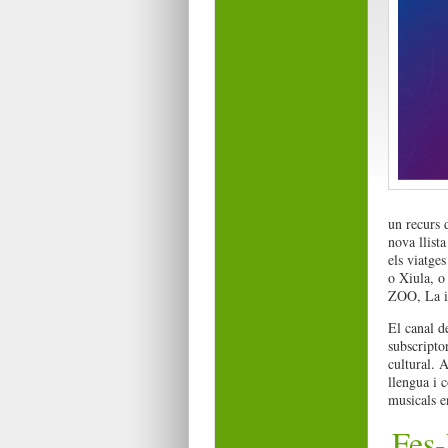
un recurs d
nova llist
els viatge
o Xiula, o
ZOO, La ia
El canal d
subscripto
cultural. 
llengua i 
musicals en
Fes-