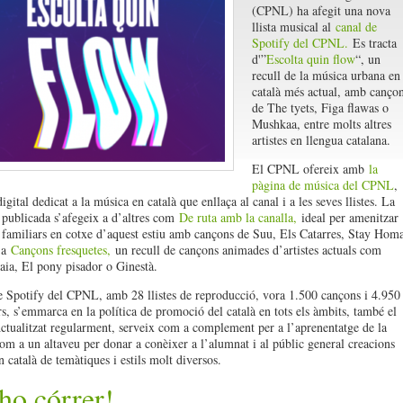
(CPNL) ha afegit una nova
llista musical al
canal de
Spotify del CPNL.
Es tracta
d'”
Escolta quin flow
“, un
recull de la música urbana en
català més actual, amb canço
de The tyets, Figa flawas o
Mushkaa, entre molts altres
artistes en llengua catalana.
El CPNL ofereix amb
la
pàgina de música del CPNL
,
igital dedicat a la música en català que enllaça al canal i a les seves llistes. La
a publicada s’afegeix a d’altres com
De ruta amb la canalla,
ideal per amenitzar
s familiars en cotxe d’aquest estiu amb cançons de Suu, Els Catarres, Stay Hom
 a
Cançons fresquetes,
un recull de cançons animades d’artistes actuals com
ia, El pony pisador o Ginestà.
e Spotify del CPNL, amb 28 llistes de reproducció, vora 1.500 cançons i 4.950
rs, s’emmarca en la política de promoció del català en tots els àmbits, també el
Actualitzat regularment, serveix com a complement per a l’aprenentatge de la
com a un altaveu per donar a conèixer a l’alumnat i al públic general creacions
 català de temàtiques i estils molt diversos.
ho córrer!