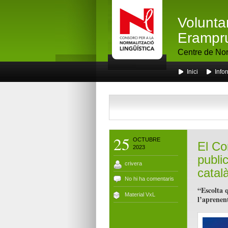
Volunta
Erampr
Centre de Nor
Inici
Info
25
OCTUBRE
El Co
2023
publi
crivera
catal
No hi ha comentaris
“Escolta 
Material VxL
l’aprenent