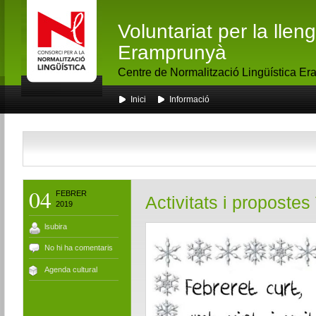
Voluntariat per la lle
Eramprunyà
Centre de Normalització Lingüística E
Inici
Informació
04
FEBRER
Activitats i propostes
2019
lsubira
No hi ha comentaris
Agenda cultural