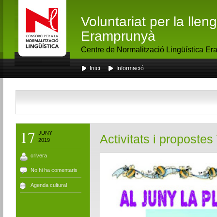
Voluntariat per la lle
Eramprunyà
Centre de Normalització Lingüística E
Inici
Informació
17
JUNY
Activitats i propostes
2019
crivera
No hi ha comentaris
Agenda cultural