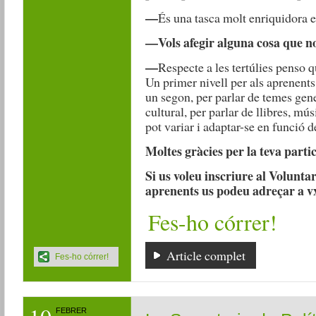
—
És una tasca molt enriquidora en
—Vols afegir alguna cosa que n
—
Respecte a les tertúlies penso qu
Un primer nivell per als aprenents
un segon, per parlar de temes gener
cultural, per parlar de llibres, m
pot variar i adaptar-se en funció d
Moltes gràcies per la teva part
Si us voleu inscriure al Voluntar
aprenents us podeu adreçar a 
Fes-ho córrer!
Article complet
Fes-ho córrer!
FEBRER