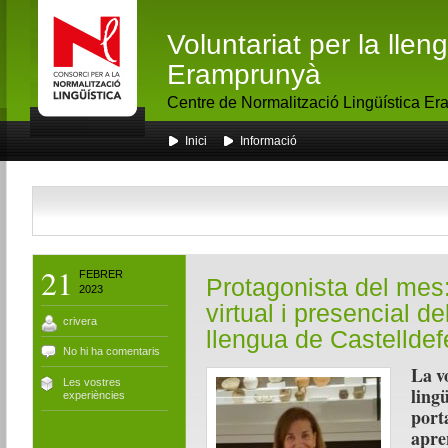
Voluntariat per la lle
Eramprunyà
Centre de Normalització Lingüística E
Inici
Informació
21
FEBRER
Protagonista del mes
2023
virtual i presencial de
crivera
llengua de Castelldef
No hi ha comentaris
La v
Les vostres
lingü
experiències
port
apre