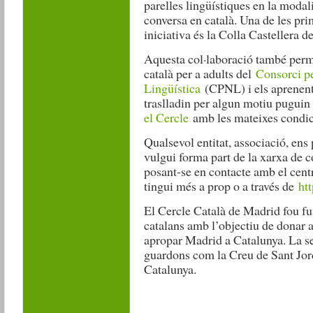
parelles lingüístiques en la modali
conversa en català. Una de les prim
iniciativa és la Colla Castellera d
Aquesta col·laboració també perm
català per a adults del
Consorci pe
Lingüística
(CPNL) i els aprenent
traslladin per algun motiu puguin
el Cercle
amb les mateixes condici
Qualsevol entitat, associació, ens
vulgui forma part de la xarxa de c
posant-se en contacte amb el cent
tingui més a prop o a través de
ht
El Cercle Català de Madrid fou fu
catalans amb l’objectiu de donar 
apropar Madrid a Catalunya. La s
guardons com la Creu de Sant Jord
Catalunya.