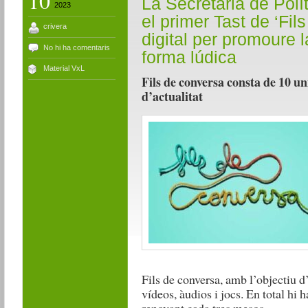
10
La Secretaria de Polít
2023
el primer Tast de ‘Fil
crivera
digital per promoure 
No hi ha comentaris
forma lúdica
Material VxL
Fils de conversa consta de 10 u
d’actualitat
Fils de conversa, amb l’objectiu d’
vídeos, àudios i jocs. En total hi 
renovant cada tres mesos.