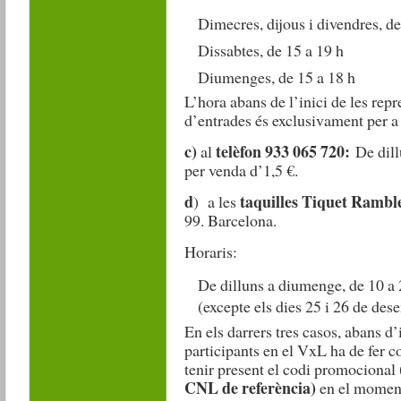
Dimecres, dijous i divendres, de
Dissabtes, de 15 a 19 h
Diumenges, de 15 a 18 h
L’hora abans de l’inici de les repr
d’entrades és exclusivament per a 
c)
telèfon 933 065 720:
al
De dill
per venda d’1,5 €.
d
taquilles Tiquet Ramble
) a les
99. Barcelona.
Horaris:
De dilluns a diumenge, de 10 a 
(excepte els dies 25 i 26 de des
En els darrers tres casos, abans d’
participants en el VxL ha de fer c
tenir present el codi promocional
CNL de referència)
en el moment