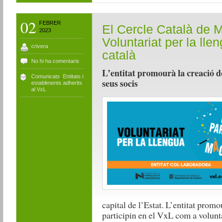
02
FEBRER
El Cercle Català de M
2023
Voluntariat per la lle
crivera
català
No hi ha comentaris
L’entitat promourà la creació de
Comunicats
,
Entitats i
seus socis
establiments adherits
al VxL
capital de l’Estat. L’entitat promo
participin en el VxL com a volunt