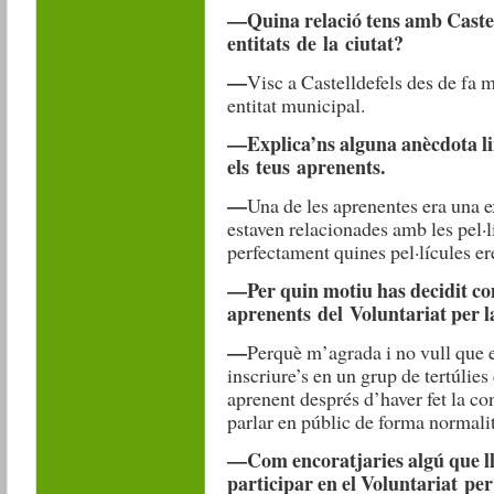
—Quina relació tens amb Castel
entitats de la ciutat?
—
Visc a Castelldefels des de fa 
entitat municipal.
—Explica’ns alguna anècdota li
els teus aprenents.
—
Una de les aprenentes era una e
estaven relacionades amb les pel·lí
perfectament quines pel·lícules e
—Per quin motiu has decidit co
aprenents del Voluntariat per l
—
Perquè m’agrada i no vull que 
inscriure’s en un grup de tertúlie
aprenent després d’haver fet la co
parlar en públic de forma normali
—Com encoratjaries algú que lle
participar en el Voluntariat per