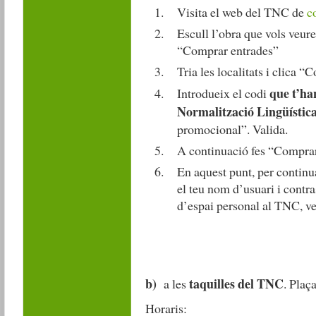
Visita el web del TNC de
c
Escull l’obra que vols veure,
“Comprar entrades”
Tria les localitats i clica “
que t’han
Introdueix el codi
Normalització Lingüístic
promocional”. Valida.
A continuació fes “Compra
En aquest punt, per continu
el teu nom d’usuari i contr
d’espai personal al TNC, v
b)
taquilles del TNC
a les
. Plaç
Horaris: