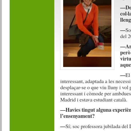
—Des
col·
llen
—
So
del 2
—Ara
però
virt
aque
—
El
interessant, adaptada a les necessi
desplaçar-se o que viu lluny i vol 
interessant i còmode per ambdues 
Madrid i estava estudiant català.
—Havies tingut alguna experièn
l’ensenyament?
—
Sí; soc professora jubilada de