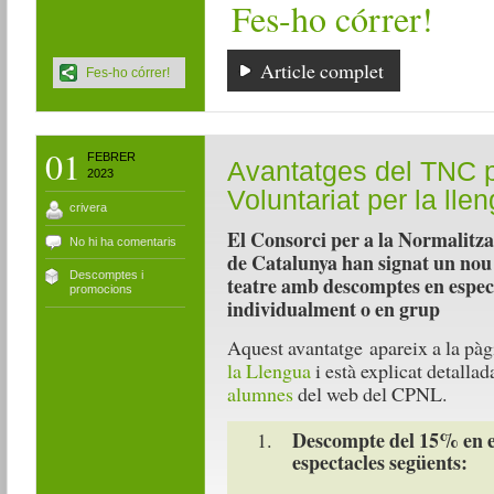
Fes-ho córrer!
Article complet
Fes-ho córrer!
01
FEBRER
Avantatges del TNC pe
2023
Voluntariat per la lle
crivera
El Consorci per a la Normalitzac
No hi ha comentaris
de Catalunya
han
signat
un
nou
Descomptes i
teatre
amb
descomptes
en
espec
promocions
individualment
o en
grup
Aquest
avantatge
apareix
a la
pàg
la Llengua
i
està
explicat
detalla
alumnes
del web
del CPNL
.
Descompte del 15% en el
espectacles següents: