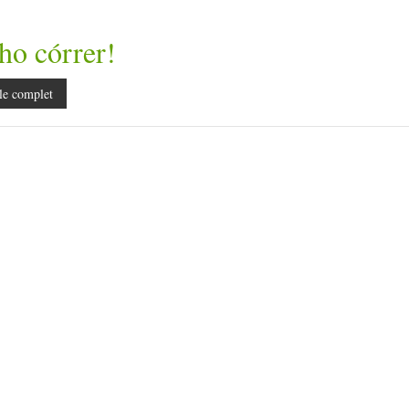
ho córrer!
le complet