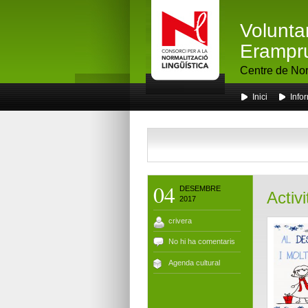
Volunta
Erampr
Centre de Nor
Inici
Info
04
DESEMBRE
Activ
2017
crivera
No hi ha comentaris
Agenda cultural