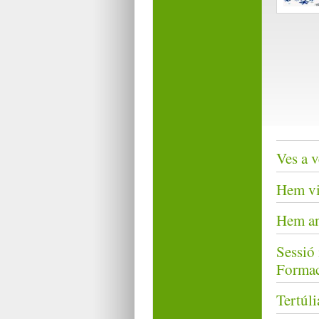
Ves a v
Hem vi
Hem an
Sessió 
Formac
Tertúli