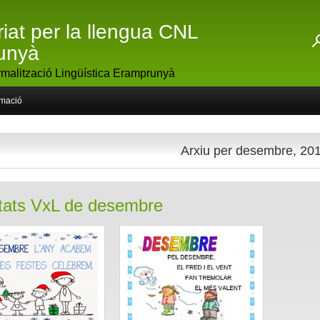
riat per la llengua CNL
unyà
malització Lingüística Eramprunyà
rmació
Arxiu per desembre, 20
itats VxL de desembre