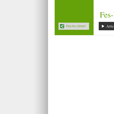
Fes-
Artic
Fes-ho córrer!