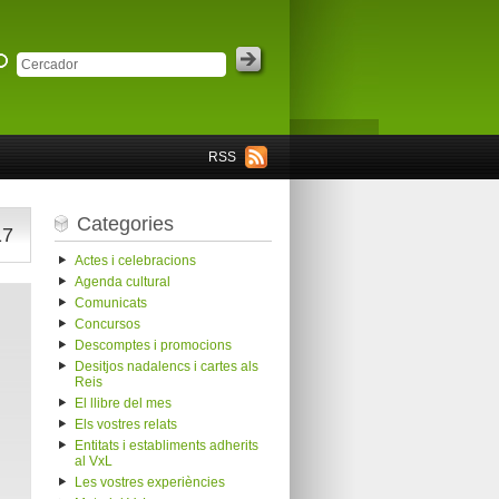
RSS
Categories
17
Actes i celebracions
Agenda cultural
Comunicats
Concursos
Descomptes i promocions
Desitjos nadalencs i cartes als
Reis
El llibre del mes
Els vostres relats
Entitats i establiments adherits
al VxL
Les vostres experiències