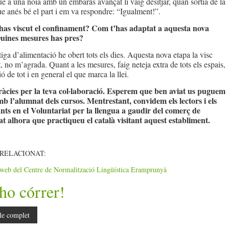
e a una noia amb un embaràs avançat li vaig desitjar, quan sortia de la
ue anés bé el part i em va respondre: “Igualment!”.
has viscut el confinament? Com t’has adaptat a aquesta nova
uines mesures has pres?
tiga d’alimentació he obert tots els dies. Aquesta nova etapa la visc
 no m’agrada. Quant a les mesures, faig neteja extra de tots els espais,
ó de tot i en general el que marca la llei.
ràcies per la teva col·laboració. Esperem que ben aviat us puguem
mb l’alumnat dels cursos. Mentrestant, convidem els lectors i els
nts en el Voluntariat per la llengua a gaudir del comerç de
t alhora que practiqueu el català visitant aquest establiment.
RELACIONAT:
 web del Centre de Normalització Lingüística Eramprunyà
ho córrer!
le complet