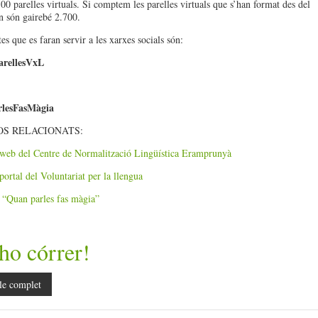
00 parelles virtuals. Si comptem les parelles virtuals que s’han format des del
en són gairebé 2.700.
es que es faran servir a les xarxes socials són:
arellesVxL
lesFasMàgia
S RELACIONATS:
 web del Centre de Normalització Lingüística Eramprunyà
portal del Voluntariat per la llengua
“Quan parles fas màgia”
ho córrer!
le complet