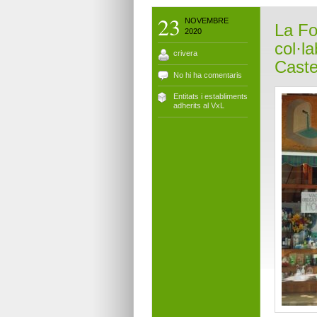
23
NOVEMBRE
La Fo
2020
col·l
crivera
Caste
No hi ha comentaris
Entitats i establiments
adherits al VxL