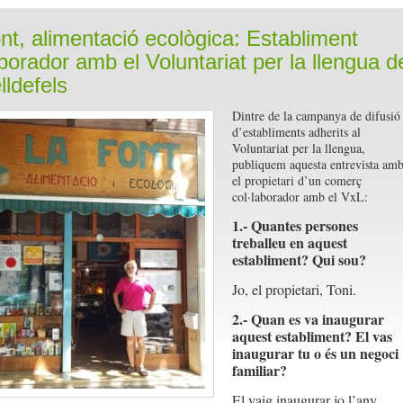
nt, alimentació ecològica: Establiment
aborador amb el Voluntariat per la llengua d
lldefels
Dintre de la campanya de difusió
d’establiments adherits al
Voluntariat per la llengua,
publiquem aquesta entrevista am
el propietari d’un comerç
col·laborador amb el VxL:
1.- Quantes persones
treballeu en aquest
establiment? Qui sou?
Jo, el propietari, Toni.
2.- Quan es va inaugurar
aquest establiment? El vas
inaugurar tu o és un negoci
familiar?
El vaig inaugurar jo l’any