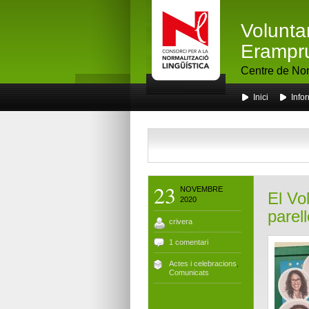
Volunta
Erampr
Centre de Nor
Inici
Info
23
NOVEMBRE
El Vo
2020
parel
crivera
1 comentari
Actes i celebracions
,
Comunicats