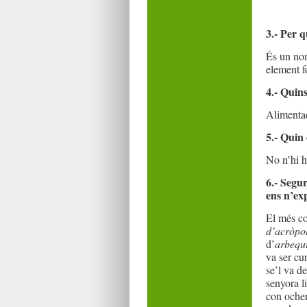
3.- Per q
És un nom
element f
4.- Quin
Alimentac
5.- Quin 
No n’hi h
6.- Segur
ens n’ex
El més c
d’acròpol
d’
arbequ
va ser cur
se’l va d
senyora l
con ochen