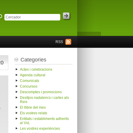
RSS
Categories
20
Actes i celebracions
Agenda cultural
Comunicats
Concursos
Descomptes i promocions
Desitjos nadalencs i cartes als
Reis
El llibre del mes
r
Els vostres relats
Entitats i establiments adherits
al VxL
Les vostres experiències