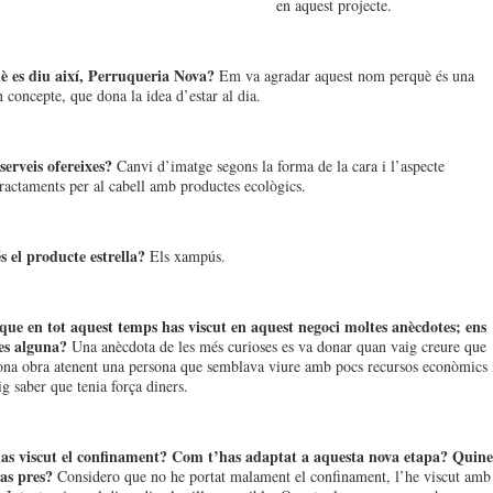
en aquest projecte.
uè es diu així, Perruqueria Nova?
Em va agradar aquest nom perquè és una
 concepte, que dona la idea d’estar al dia.
serveis ofereixes?
Canvi d’imatge segons la forma de la cara i l’aspecte
tractaments per al cabell amb productes ecològics.
s el producte estrella?
Els xampús.
que en tot aquest temps has viscut en aquest negoci moltes anècdotes; ens
es alguna?
Una anècdota de les més curioses es va donar quan vaig creure que
ona obra atenent una persona que semblava viure amb pocs recursos econòmics 
g saber que tenia força diners.
as viscut el confinament? Com t’has adaptat a aquesta nova etapa? Quine
as pres?
Considero que no he portat malament el confinament, l’he viscut amb