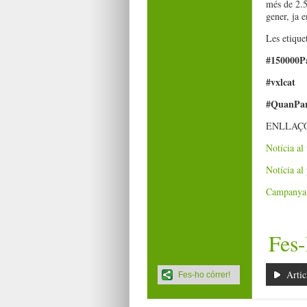
més de 2.5
gener, ja 
Les etiquet
#150000P
#vxlcat
#QuanPar
ENLLAÇO
Notícia al
Notícia al 
Campanya 
Fes-
Artic
Fes-ho córrer!