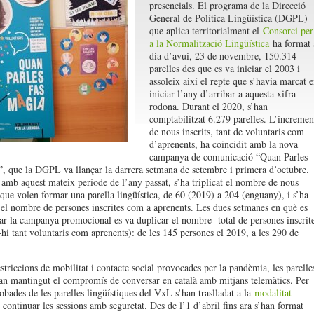
presencials. El programa de la Direcció
General de Política Lingüística (DGPL)
que aplica territorialment el
Consorci per
a la Normalització Lingüística
ha format 
dia d’avui, 23 de novembre, 150.314
parelles des que es va iniciar el 2003 i
assoleix així el repte que s’havia marcat 
iniciar l’any d’arribar a aquesta xifra
rodona. Durant el 2020, s’han
comptabilitzat 6.279 parelles. L’incremen
de nous inscrits, tant de voluntaris com
d’aprenents, ha coincidit amb la nova
campanya de comunicació “Quan Parles
, que la DGPL va llançar la darrera setmana de setembre i primera d’octubre.
 amb aquest mateix període de l’any passat, s’ha triplicat el nombre de nous
 que volen formar una parella lingüística, de 60 (2019) a 204 (enguany), i s’ha
el nombre de persones inscrites com a aprenents. Les dues setmanes en què es
ar la campanya promocional es va duplicar el nombre total de persones inscrit
hi tant voluntaris com aprenents): de les 145 persones el 2019, a les 290 de
estriccions de mobilitat i contacte social provocades per la pandèmia, les parelle
n mantingut el compromís de conversar en català amb mitjans telemàtics. Per
robades de les parelles lingüístiques del VxL s’han traslladat a la
modalitat
continuar les sessions amb seguretat. Des de l’1 d’abril fins ara s’han format