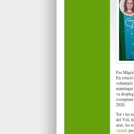
Fas Màgia”
En relació
voluntaris
mantingut 
va despleg
(comptant-
2020.
Tot i les r
del VxL ha
això, les t
virtual
per 