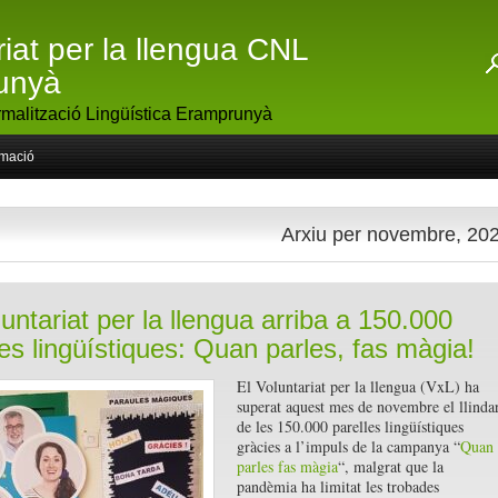
riat per la llengua CNL
unyà
malització Lingüística Eramprunyà
rmació
Arxiu per novembre, 20
luntariat per la llengua arriba a 150.000
les lingüístiques: Quan parles, fas màgia!
El Voluntariat per la llengua (VxL) ha
superat aquest mes de novembre el llinda
de les 150.000 parelles lingüístiques
gràcies a l’impuls de la campanya “
Quan
parles fas màgia
“, malgrat que la
pandèmia ha limitat les trobades