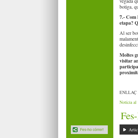
vegada qu
botiga, q
7.- Com 
etapa? Q
Al ser bo
malament,
desinfecci
Moltes g
visitar a
participa
proximita
ENLLAÇ 
Notícia al
Fes-
Artic
Fes-ho córrer!