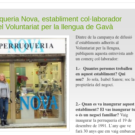
queria Nova, establiment col·laborador
l Voluntariat per la llengua de Gavà
Dintre de la campanya de difusió
d’establiments adherits al
Voluntariat per la llengua,
publiquem aquesta entrevista amb
un comerç col·laborador:
1.- Quantes persones treballeu
en aquest establiment? Qui
sou?
Jo sola, Isabel Sanou; soc la
propietària del negoci.
2.- Quan es va inaugurar aquest
establiment? El vas inaugurar t
o és un negoci familiar?
Vaig
inaugurar la perruqueria el 19 de
desembre de 1991. L’any que ve
farà 30 anys que em vaig embarca