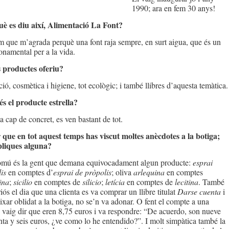
1990; ara en fem 30 anys!
uè es diu així, Alimentació La Font?
 que m’agrada perquè una font raja sempre, en surt aigua, que és un
onamental per a la vida.
s productes oferiu?
ió, cosmètica i higiene, tot ecològic; i també llibres d’aquesta temàtica.
és el producte estrella?
a cap de concret, es ven bastant de tot.
 que en tot aquest temps has viscut moltes anècdotes a la botiga;
pliques alguna?
omú és la gent que demana equivocadament algun producte:
esprai
is
en comptes d’
esprai de pròpolis
; oliva
arlequina
en comptes
ina
;
sicilio
en comptes de
silicio
;
letícia
en comptes de
lecitina
. També
iós el dia que una clienta es va comprar un llibre titulat
Darse cuenta
i
eixar oblidat a la botiga, no se’n va adonar. O fent el compte a una
i vaig dir que eren 8,75 euros i va respondre: “De acuerdo, son nueve
ta y seis euros, ¿ve como lo he entendido?”. I molt simpàtica també la