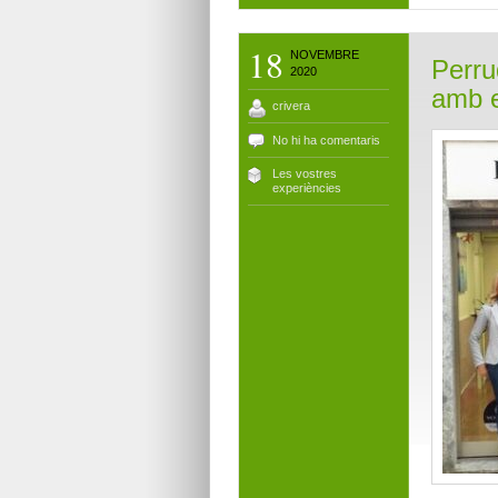
18
NOVEMBRE
Perru
2020
amb e
crivera
No hi ha comentaris
Les vostres
experiències