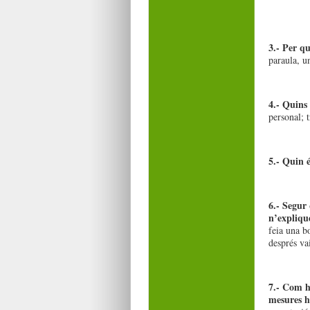
3.- Per q
paraula, un
4.- Quins 
personal; 
5.- Quin é
6.- Segur 
n’expliqu
feia una b
després vai
7.- Com h
mesures h