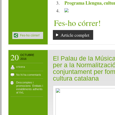
Programa Llengua, cultur
Fes-ho córrer!
Article complet
Fes-ho córrer!
20
OCTUBRE
El Palau de la Música
2016
per a la Normalització
crivera
conjuntament per fome
No hi ha comentaris
cultura catalana
Descomptes i
promocions
,
Entitats i
establiments adherits
al VxL