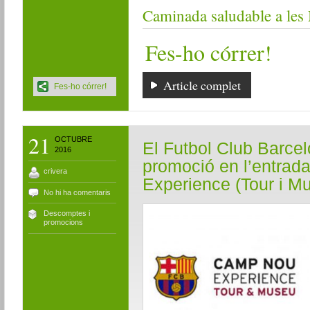
Caminada saludable a les
Fes-ho córrer!
Article complet
Fes-ho córrer!
21
OCTUBRE
El Futbol Club Barcel
2016
promoció en l’entrad
crivera
Experience (Tour i M
No hi ha comentaris
Descomptes i
promocions