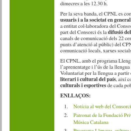
dimecres a les 12.30 h.
Per la seva banda, el CPNL es c
usuaris i a la societat en general
a entitat col·laboradora del Consor
difusió de
part del Consorci és la
canals de comunicació dels 22 cen
punts d’atenció al públic) del C
comunicació locals, xarxes socials,
El CPNL, amb el programa Llengua
l’aprenentatge i l’ús de la llengua
Voluntariat per la llengua a partir
literari i cultural del país
, així
culturals i esportives
de cada pob
ENLLAÇOS:
Notícia al web del Consorci
Patronat de la Fundació Pri
Música Catalana
Programa Llengua, cultura 