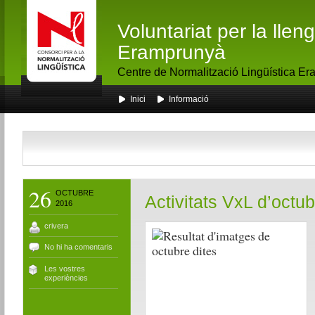
Voluntariat per la lle
Eramprunyà
Centre de Normalització Lingüística E
Inici
Informació
26
OCTUBRE
Activitats VxL d’octub
2016
crivera
No hi ha comentaris
Les vostres
experiències