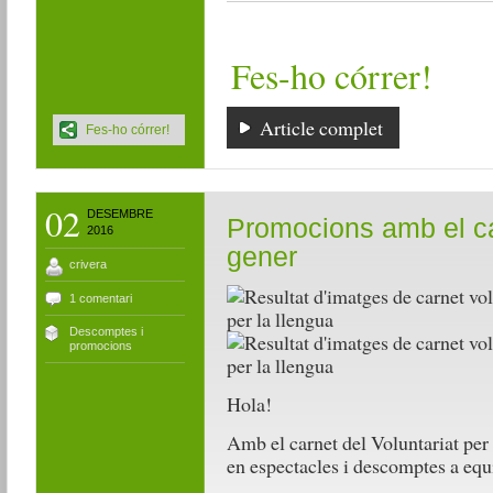
Fes-ho córrer!
Article complet
Fes-ho córrer!
02
DESEMBRE
Promocions amb el ca
2016
gener
crivera
1 comentari
Descomptes i
promocions
Hola!
Amb el carnet del Voluntariat per
en espectacles i descomptes a equi