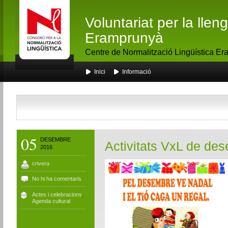
Voluntariat per la lle
Eramprunyà
Centre de Normalització Lingüística E
Inici
Informació
05
DESEMBRE
Activitats VxL de de
2016
crivera
No hi ha comentaris
Actes i celebracions
,
Agenda cultural