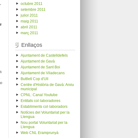
,
octubre 2011
setembre 2011
juliol 2011
maig 2011
e
abril 2011
març 2011
Enllaços
Ajuntament de Castelldefels
Ajuntament de Gavà
Ajuntament de Sant Boi
n
Ajuntament de Viladecans
m
Butlletí Cop d'Ull
ho
Centre d'Història de Gavà: Arxiu
municipal
CPNL: Canal Youtube
Entitats col·laboradores
Establiments col·laboradors
Notícies del Voluntariat per la
Llengua
Nou portal Voluntariat per la
Llengua
Web CNL Eramprunyà