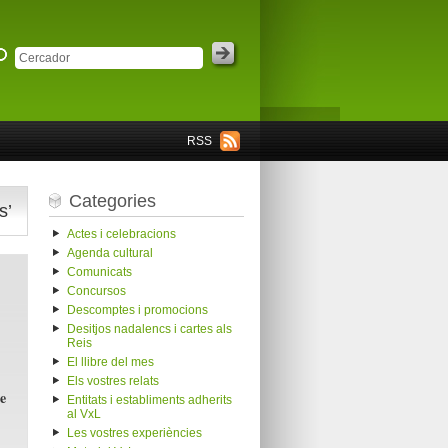
RSS
Categories
s’
Actes i celebracions
Agenda cultural
Comunicats
Concursos
Descomptes i promocions
Desitjos nadalencs i cartes als
Reis
El llibre del mes
Els vostres relats
e
Entitats i establiments adherits
al VxL
Les vostres experiències