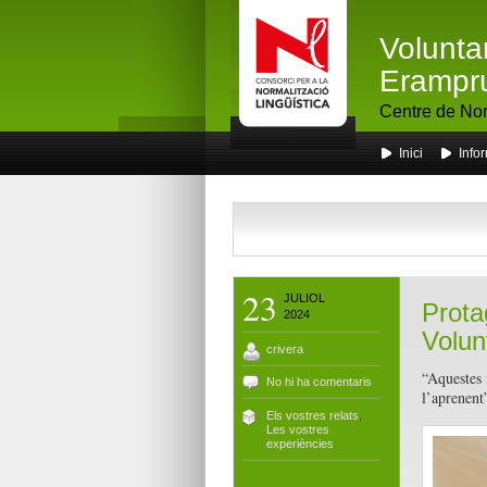
Volunta
Erampr
Centre de Nor
Inici
Info
23
JULIOL
Prota
2024
Volunt
crivera
“Aquestes 
No hi ha comentaris
l’aprenent
Els vostres relats
,
Les vostres
experiències