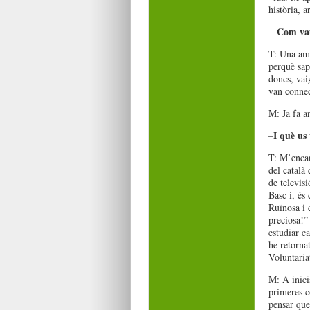
història, a
Com vau
–
T: Una ami
perquè sap 
doncs, vai
van connec
M: Ja fa a
I què us
–
T: M’encan
del català
de televisi
Basc i, és 
Ruïnosa i 
preciosa!”
estudiar ca
he retornat
Voluntaria
M: A inici
primeres c
pensar que