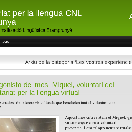
riat per la llengua CNL
unyà
malització Lingüística Eramprunyà
rmació
Arxiu de la categoria ‘Les vostres experièncie
gonista del mes: Miquel, voluntari del
ariat per la llengua virtual
xerrades són intercanvis culturals que beneficien tant el voluntari com
”
Aquest mes entrevistem el Miquel, qu
va començar com a voluntari
presencial i ara té aprenents virtuals: