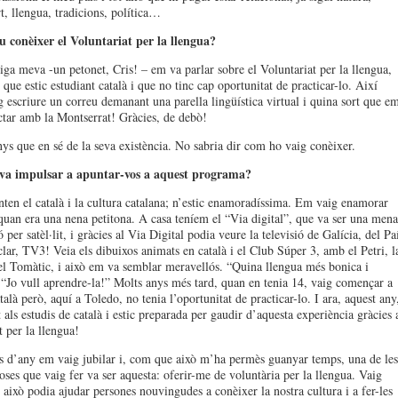
rt, llengua, tradicions, política…
 conèixer el Voluntariat per la llengua?
ga meva -un petonet, Cris! – em va parlar sobre el Voluntariat per la llengua,
que estic estudiant català i que no tinc cap oportunitat de practicar-lo. Així
g escriure un correu demanant una parella lingüística virtual i quina sort que e
tar amb la Montserrat! Gràcies, de debò!
nys que en sé de la seva existència. No sabria dir com ho vaig conèixer.
 va impulsar a apuntar-vos a aquest programa?
ten el català i la cultura catalana; n’estic enamoradíssima. Em vaig enamorar
 quan era una nena petitona. A casa teníem el “Via digital”, que va ser una mena
ó per satèl·lit, i gràcies al Via Digital podia veure la televisió de Galícia, del Pa
clar, TV3! Veia els dibuixos animats en català i el Club Súper 3, amb el Petri, l
el Tomàtic, i això em va semblar meravellós. “Quina llengua més bonica i
 “Jo vull aprendre-la!” Molts anys més tard, quan en tenia 14, vaig començar a
talà però, aquí a Toledo, no tenia l’oportunitat de practicar-lo. I ara, aquest any
 als estudis de català i estic preparada per gaudir d’aquesta experiència gràcies 
t per la llengua!
s d’any em vaig jubilar i, com que això m’ha permès guanyar temps, una de les
oses que vaig fer va ser aquesta: oferir-me de voluntària per la llengua. Vaig
 això podia ajudar persones nouvingudes a conèixer la nostra cultura i a fer-les