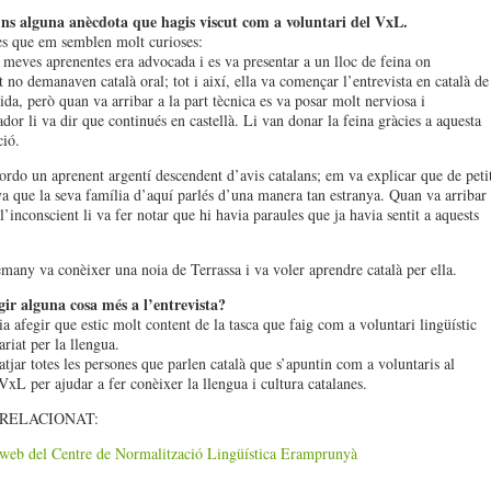
’ns alguna anècdota que hagis viscut com a voluntari del VxL.
es que em semblen molt curioses:
 meves aprenentes era advocada i es va presentar a un lloc de feina on
 no demanaven català oral; tot i així, ella va començar l’entrevista en català de
ida, però quan va arribar a la part tècnica es va posar molt nerviosa i
ador li va dir que continués en castellà. Li van donar la feina gràcies a aquesta
ció.
rdo un aprenent argentí descendent d’avis catalans; em va explicar que de peti
va que la seva família d’aquí parlés d’una manera tan estranya. Quan va arribar 
’inconscient li va fer notar que hi havia paraules que ja havia sentit a aquests
lemany va conèixer una noia de Terrassa i va voler aprendre català per ella.
gir alguna cosa més a l’entrevista?
a afegir que estic molt content de la tasca que faig com a voluntari lingüístic
riat per la llengua.
atjar totes les persones que parlen català que s’apuntin com a voluntaris al
xL per ajudar a fer conèixer la llengua i cultura catalanes.
RELACIONAT:
 web del Centre de Normalització Lingüística Eramprunyà