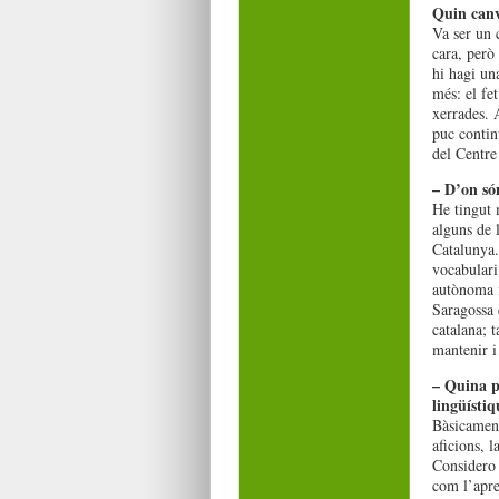
Quin canv
Va ser un c
cara, però 
hi hagi un
més: el fet
xerrades. 
puc contin
del Centre
– D’on són
He tingut 
alguns de l
Catalunya.
vocabulari
autònoma i 
Saragossa 
catalana; 
mantenir i
– Quina p
lingüístiq
Bàsicamen
aficions, l
Considero 
com l’apre