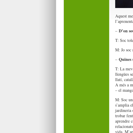
Aquest mes
l’aprenenta
D’on so
–
T: Soc tol
M: Jo soc 
Quines s
–
T: La meva
llengües s
llatí, cata
A més a mé
– el manga
M: Soc una
s’amplia e
jardineria
trobar fent
aprendre c
relacionats
vida. M’apa