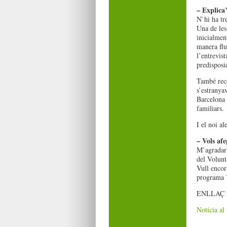
– Explica
N`hi ha tr
Una de les
inicialment
manera flu
l’entrevist
predisposi
També reco
s’estranya
Barcelona l
familiars.
I el noi a
– Vols afe
M’agradari
del Volunta
Vull encor
programa V
ENLLAÇ 
Notícia al