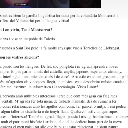
 entrevistem la parella lingüística formada per la voluntària Montserrat i
 Tea, del Voluntariat per la llengua virtual
u i on viviu, Tea i Montserrat?
edana i visc en un poble de Toledo.
nascuda a Sant Boi però ja fa molts anys que visc a Torrelles de Llobregat.
ón les vostres aficions?
 passió són les llengües. De fet, soc poliglota i m’agrada aprendre noves
empre. Jo puc parlar, a més del castellà, anglès, japonès, esperanto, alemany,
là, interlingua i una mica de xinès i de coreà. Ara estic estudiant grec antic i pali
s, m’agraden els videojocs, llegir, la música -estic descobrint música catalana!
/anime, escriure, la informàtica i la tecnologia. Visca Linux!
 persona amb múltiples interessos i crec que com més gran em faig més
l ventall. M’agrada fer tota mena de treballs manuals, des de cuinar a fer
 o coses relacionades amb les agulles com cosir, fer ganxet o mitja. I em podeu
 algun taller de cistelleria o de tenyir llana. Qualsevol activitat que suposi
oses m’interessa! També m’agrada llegir -poesia i assaig, habitualment- o teme
 amb el patrimoni històric i artístic, al qual he dedicat bona part de la meva
ssiona el meu país i tot allò que hi pugui estar relacionat, ja sigui natura,