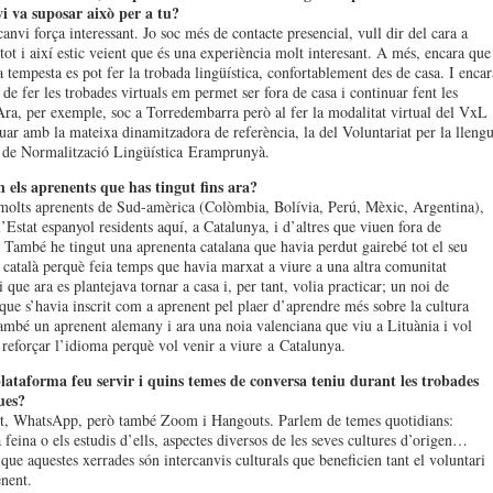
i va suposar això per a tu?
anvi força interessant. Jo soc més de contacte presencial, vull dir del cara a
tot i així estic veient que és una experiència molt interesant. A més, encara que
a tempesta es pot fer la trobada lingüística, confortablement des de casa. I encar
 de fer les trobades virtuals em permet ser fora de casa i continuar fent les
Ara, per exemple, soc a Torredembarra però al fer la modalitat virtual del VxL
uar amb la mateixa dinamitzadora de referència, la del Voluntariat per la lleng
 de Normalització Lingüística Eramprunyà.
 els aprenents que has tingut fins ara?
molts aprenents de Sud-amèrica (Colòmbia, Bolívia, Perú, Mèxic, Argentina),
’Estat espanyol residents aquí, a Catalunya, i d’altres que viuen fora de
 També he tingut una aprenenta catalana que havia perdut gairebé tot el seu
 català perquè feia temps que havia marxat a viure a una altra comunitat
que ara es plantejava tornar a casa i, per tant, volia practicar; un noi de
que s’havia inscrit com a aprenent pel plaer d’aprendre més sobre la cultura
també un aprenent alemany i ara una noia valenciana que viu a Lituània i vol
 reforçar l’idioma perquè vol venir a viure a Catalunya.
lataforma feu servir i quins temes de conversa teniu durant les trobades
ues?
t, WhatsApp, però també Zoom i Hangouts. Parlem de temes quotidians:
a feina o els estudis d’ells, aspectes diversos de les seves cultures d’origen…
que aquestes xerrades són intercanvis culturals que beneficien tant el voluntari
nent.