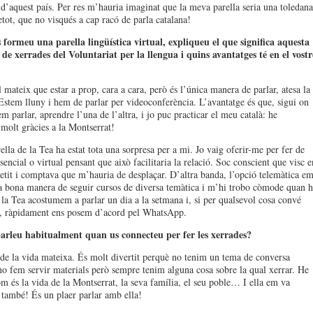
t d’aquest país. Per res m’hauria imaginat que la meva parella seria una toledana
etot, que no visqués a cap racó de parla catalana!
 formeu una parella lingüística virtual, expliqueu el que significa aquesta
de xerrades del Voluntariat per la llengua i quins avantatges té en el vostr
 mateix que estar a prop, cara a cara, però és l’única manera de parlar, atesa la
 Estem lluny i hem de parlar per videoconferència. L’avantatge és que, sigui on
m parlar, aprendre l’una de l’altra, i jo puc practicar el meu català: he
 molt gràcies a la Montserrat!
ella de la Tea ha estat tota una sorpresa per a mi. Jo vaig oferir-me per fer de
sencial o virtual pensant que això facilitaria la relació. Soc conscient que visc e
etit i comptava que m’hauria de desplaçar. D’altra banda, l’opció telemàtica e
 bona manera de seguir cursos de diversa temàtica i m’hi trobo còmode quan 
la Tea acostumem a parlar un dia a la setmana i, si per qualsevol cosa convé
o, ràpidament ens posem d’acord pel WhatsApp.
arleu habitualment quan us connecteu per fer les xerrades?
de la vida mateixa. És molt divertit perquè no tenim un tema de conversa
 no fem servir materials però sempre tenim alguna cosa sobre la qual xerrar. He
m és la vida de la Montserrat, la seva família, el seu poble… I ella em va
 també! És un plaer parlar amb ella!