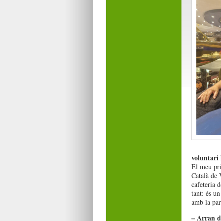
voluntari 
El meu pri
Català de 
cafeteria 
tant: és u
amb la pare
– Arran de