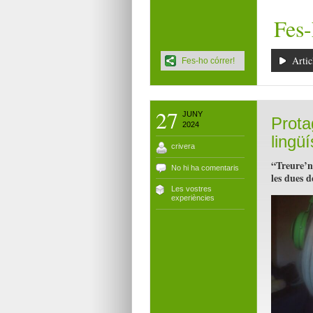
Fes-
Artic
Fes-ho córrer!
27
JUNY
Prota
2024
lingüí
crivera
“Treure’ns
No hi ha comentaris
les dues 
Les vostres
experiències