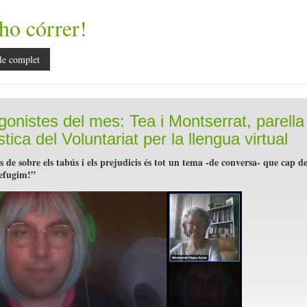
ho córrer!
le complet
gonistes del mes: Tea i Montserrat, parella
stica del Voluntariat per la llengua virtual
 de sobre els tabús i els prejudicis és tot un tema -de conversa- que cap d
defugim!”