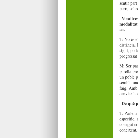
sentir par
però, sobr
Vosaltres
–
modalitat 
cas
T: No és el
distància.
sigui, pode
progressat
M: Ser par
parella pre
un poble p
sembla una
faig. Amb 
canviar-h
De què p
–
T: Parlem 
específic,
conegut co
coneixent,