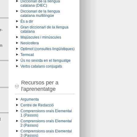
Diccionari de la llengua
catalana (DIEC)
Diccionari de la llengua
catalana multilingüe
És a dir
Gran diccionari de la llengua
r-
catalana
Majúscules i minúscules
Neolosfera
em
Optimot (consultes lingüístiques)
Termcat
Ús no sexista en el llenguatge
Verbs catalans conjugats
Recursos per a
l'aprenentatge
Argumenta
Centre de Redacció
Comprensions orals Elemental
1 (Passos)
l
Comprensions orals Elemental
2 (Passos)
Comprensions orals Elemental
3 (Passos)