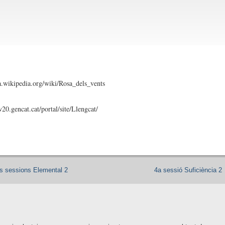
20.gencat.cat/portal/site/Llengcat/
s sessions Elemental 2
4a sessió Suficiència 2