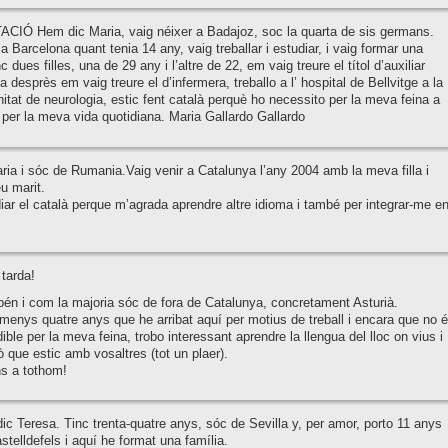
IÓ Hem dic Maria, vaig néixer a Badajoz, soc la quarta de sis germans.
 a Barcelona quant tenia 14 any, vaig treballar i estudiar, i vaig formar una
nc dues filles, una de 29 any i l’altre de 22, em vaig treure el títol d’auxiliar
a desprès em vaig treure el d’infermera, treballo a l’ hospital de Bellvitge a la
nitat de neurologia, estic fent català perquè ho necessito per la meva feina a
 i per la meva vida quotidiana. Maria Gallardo Gallardo
ia i sóc de Rumania.Vaig venir a Catalunya l’any 2004 amb la meva filla i
u marit.
iar el català perque m’agrada aprendre altre idioma i també per integrar-me e
tarda!
én i com la majoria sóc de fora de Catalunya, concretament Asturià.
enys quatre anys que he arribat aquí per motius de treball i encara que no 
ible per la meva feina, trobo interessant aprendre la llengua del lloc on vius i
ò que estic amb vosaltres (tot un plaer).
s a tothom!
ic Teresa. Tinc trenta-quatre anys, sóc de Sevilla y, per amor, porto 11 anys
astelldefels i aquí he format una família.