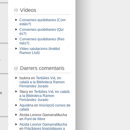
Vídeos
Converses quotidianes (Com
estàs?)
Converses quotidianes (Qui
és?)
Converses quotidianes (Res
més?)
Vídeo salutacions (Institut
Ramon Llull)
n
Darrers comentaris
lsubira
en
Tertúlies VxL en
català a la Biblioteca Ramon
Fernàndez Jurado
Stacy
en
Tertúlies VxL en català
és
a la Biblioteca Ramon
Fernàndez Jurado
Agustina
en
Inscripció cursos de
català
Alcida Leonor GamarraMucha
en
Punt de llibre
Alcida Leonor GamarraMucha
en
Pràctiques lingüístiques a