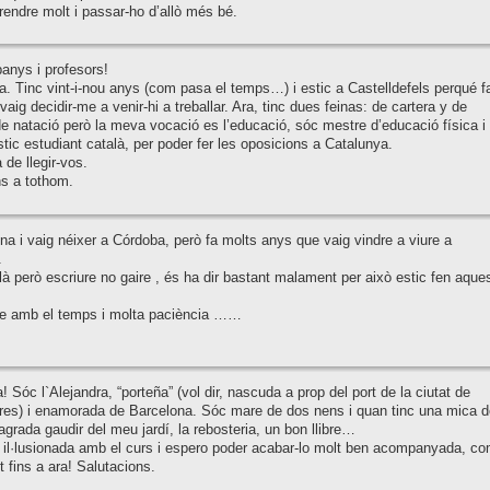
endre molt i passar-ho d’allò més bé.
anys i profesors!
a. Tinc vint-i-nou anys (com pasa el temps…) i estic a Castelldefels perqué f
vaig decidir-me a venir-hi a treballar. Ara, tinc dues feinas: de cartera y de
e natació però la meva vocació es l’educació, sóc mestre d’educació física i
stic estudiant català, per poder fer les oposicions a Catalunya.
de llegir-vos.
s a tothom.
a i vaig néixer a Córdoba, però fa molts anys que vaig vindre a viure a
.
là però escriure no gaire , és ha dir bastant malament per això estic fen aque
e amb el temps i molta paciència ……
! Sóc l`Alejandra, “porteña” (vol dir, nascuda a prop del port de la ciutat de
res) i enamorada de Barcelona. Sóc mare de dos nens i quan tinc una mica d
grada gaudir del meu jardí, la rebosteria, un bon llibre…
 il·lusionada amb el curs i espero poder acabar-lo molt ben acompanyada, c
t fins a ara! Salutacions.