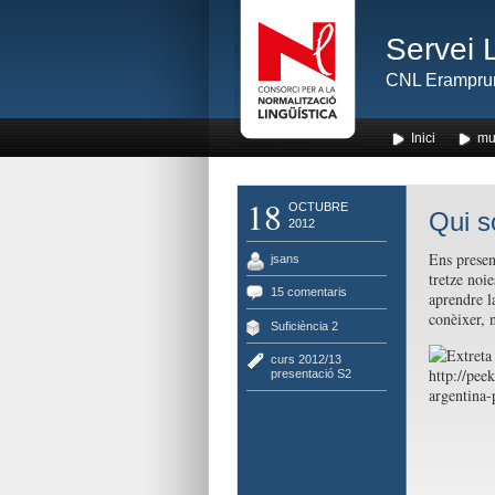
Servei 
CNL Erampru
Inici
mu
18
OCTUBRE
Qui 
2012
Ens prese
jsans
tretze noi
15 comentaris
aprendre l
conèixer, 
Suficiència 2
curs 2012/13
,
http://pee
presentació S2
argentina-