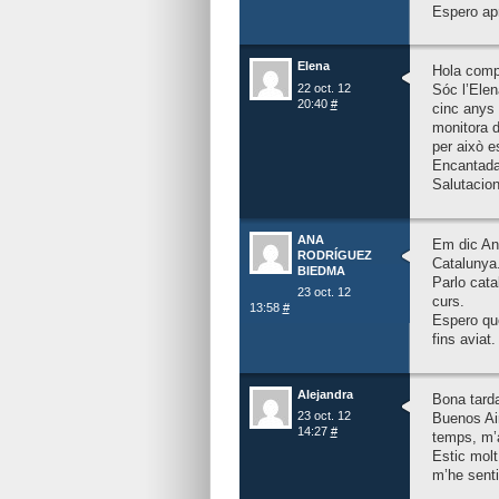
Espero apr
Elena
Hola comp
22 oct. 12
Sóc l’Elen
20:40
#
cinc anys 
monitora d
per això e
Encantada 
Salutacion
ANA
Em dic Ann
RODRÍGUEZ
Catalunya
BIEDMA
Parlo cata
23 oct. 12
curs.
13:58
#
Espero qu
fins aviat.
Alejandra
Bona tarda
23 oct. 12
Buenos Ai
14:27
#
temps, m’a
Estic molt
m’he senti