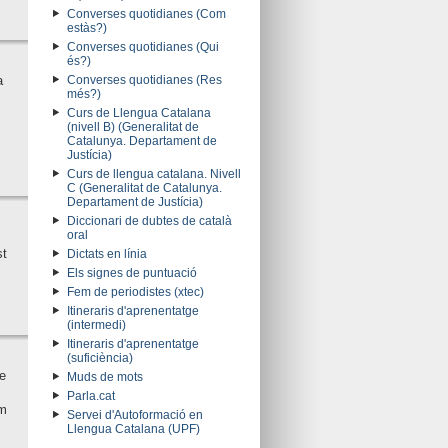
Converses quotidianes (Com
estàs?)
Converses quotidianes (Qui
és?)
a
Converses quotidianes (Res
més?)
Curs de Llengua Catalana
(nivell B) (Generalitat de
Catalunya. Departament de
Justícia)
Curs de llengua catalana. Nivell
C (Generalitat de Catalunya.
Departament de Justícia)
Diccionari de dubtes de català
oral
st
Dictats en línia
Els signes de puntuació
Fem de periodistes (xtec)
Itineraris d'aprenentatge
(intermedi)
Itineraris d'aprenentatge
(suficiència)
e
Muds de mots
Parla.cat
om
Servei d'Autoformació en
Llengua Catalana (UPF)