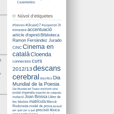
Castelldefels
Núvol d’etiquetes
#i3cast17
3r
#5dones
#suspens0
accentuació
trimestre
BIblioteca
article d'opinió
Ramon Fernàndez Jurado
Cinema en
CINC
català
Cloenda
curs
t
connectors
descans
2012/13
.
cerebral
Dia
diacrítics
Mundial de la Poesia
escriure una
Dia Mundial del Teatre
imperatiu
postal
imperfet de subjuntiu
Joan Brossa
Llibre de
invitació
matrícula
Mercè
les bèsties
Rodoreda
model de prova
perquè/
precisió lèxica
per què/ per a què