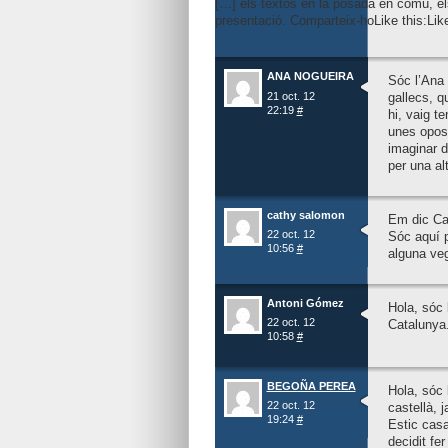
[…] els textos en la posada en comú, el
presentació. Comparteix-hoLike this:LikeB
ANA NOGUEIRA
Sóc l’Ana 
21 oct. 12
gallecs, qu
22:19
#
hi, vaig te
unes oposi
imaginar d
per una al
cathy salomon
Em dic Cat
22 oct. 12
Sóc aquí p
10:56
#
alguna veg
Antoni Gómez
Hola, sóc 
22 oct. 12
Catalunya.
10:58
#
BEGOÑA PEREA
Hola, sóc 
22 oct. 12
castellà, 
19:24
#
Estic casa
decidit fe