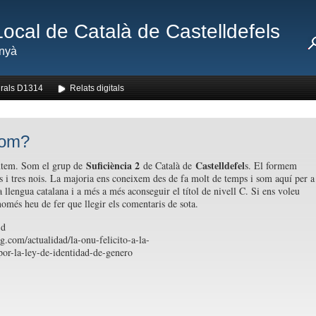
Local de Català de Castelldefels
nyà
rals D1314
Relats digitals
som?
Suficiència 2
Castelldefel
ntem. Som el grup de
de Català de
s. El formem
es i tres nois. La majoria ens coneixem des de fa molt de temps i som aquí per a
a llengua catalana i a més a més aconseguir el títol de nivell C. Si ens voleu
només heu de fer que llegir els comentaris de sota.
kg.com/actualidad/la-onu-felicito-a-la-
por-la-ley-de-identidad-de-genero