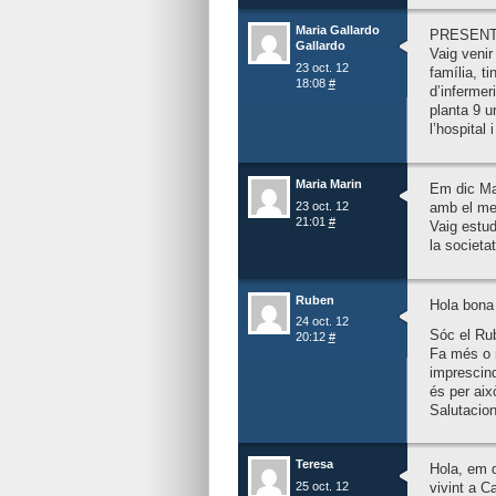
Maria Gallardo
PRESENTAC
Gallardo
Vaig venir
23 oct. 12
família, ti
18:08
#
d’infermeri
planta 9 u
l’hospital
Maria Marin
Em dic Mar
23 oct. 12
amb el me
21:01
#
Vaig estud
la societat
Ruben
Hola bona 
24 oct. 12
Sóc el Rub
20:12
#
Fa més o m
imprescind
és per aix
Salutacion
Teresa
Hola, em d
25 oct. 12
vivint a C