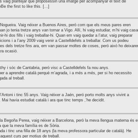
s vaig plantejar que proposessin una imatge per acompanyar el text de
e the first to like this. […]
Nogueira. Vaig néixer a Buenos Aires, però com que els meus pares eren
an jo tenia tretze anys van tornar a Vigo. Allí, hi vaig estudiar, m’hi vaig casa
nir-hi dos fills i vaig treballar-hi. Quan em vaig quedar a l’atur, vaig preparar
cions i a l’any 2009 vaig venir a Castelldefels a treballar. Com us podeu
es dels tretze fins ara, em van passar moltes de coses, peró això ho deixar
tra ocasió.
hy i sóc de Cantabria, però visc a Castelldefels fa nou anys.
er a aprendre català perquè m’agrada, i a més a més, per si ho necessito
ada al treball.
l’Antoni i tinc 55 anys. Vaig néixer a Jaén, peró porto molts anys vivint a
 Mai havia estudiat català i ara que tinc temps ,’he decidit.
la Begoña Perea, vaig néixer a Barcelona, però la meva llengua materna és e
ja que la meva família es de Sòria.
da i tinc una filla de 18 anys (la meva professora particular de català). He
r aquest curs per motius de treball.