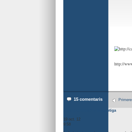
http://www
15 comentaris
Primere
Com prohibim? « la rebotiga
19 oct. 12
9:58
#