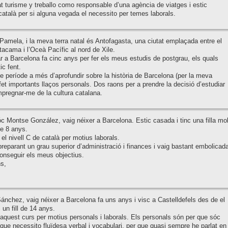
t turisme y treballo como responsable d’una agència de viatges i estic
català per si alguna vegada el necessito per temes laborals.
Pamela, i la meva terra natal és Antofagasta, una ciutat emplaçada entre el
tacama i l’Oceà Pacífic al nord de Xile.
ar a Barcelona fa cinc anys per fer els meus estudis de postgrau, els quals
ic fent.
e període a més d’aprofundir sobre la història de Barcelona (per la meva
 fet importants llaços personals. Dos raons per a prendre la decisió d’estudiar
impregnar-me de la cultura catalana.
óc Montse González, vaig néixer a Barcelona. Estic casada i tinc una filla mol
de 8 anys.
 el nivell C de català per motius laborals.
preparant un grau superior d’administració i finances i vaig bastant embolicada
onseguir els meus objectius.
s,
nchez, vaig néixer a Barcelona fa uns anys i visc a Castelldefels des de el
 un fill de 14 anys.
 aquest curs per motius personals i laborals. Els personals són per que sóc
que necessito fluïdesa verbal i vocabulari, per que quasi sempre he parlat en