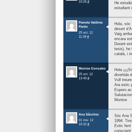
10:26
#
He estudia
estudiant 
Pamela Valdivia
Hola, sóc 
Pardo
desert d’A
25 oct. 12
Vaig arrib
11:39
#
encara est
Durant est
tesis), he
català, i 
Montse Gonzalez
Hola ¡¡¡¡S
25 oct. 12
divertida 
13:40
#
Vull treure
Ara estic 
Espero ac
Salutacion
Montse
Ana Sánchez
Sóc Ana Sá
01 nov. 12
1994. Tinc
10:32
#
Estic fent
conscient 