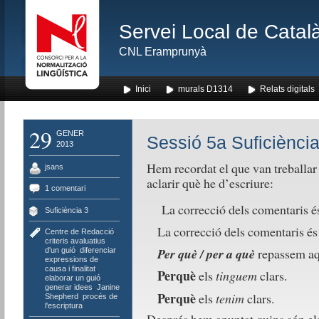
Servei Local de Català
CNL Eramprunyà
Inici
murals D1314
Relats digitals
29
GENER
Sessió 5a Suficiència
2013
Hem recordat el que van treballar 
jsans
aclarir què he d’escriure:
1 comentari
La correcció dels comentaris é
Suficiència 3
La correcció dels comentaris é
Centre de Redacció
,
criteris avaluatius
Per què / per a què
repassem aq
d'un guió
,
diferenciar
expressions de
causa i finalitat
,
Perquè
els
tinguem
clars.
elaborar un guió
,
generar idees
,
Janine
Perquè
els
tenim
clars.
Shepherd
,
procés de
l'escriptura