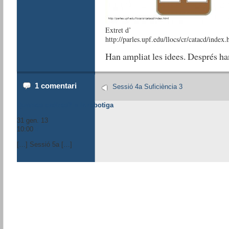
Extret d’
http://parles.upf.edu/llocs/cr/catacd/index.
Han ampliat les idees. Després han
1 comentari
Sessió 4a Suficiència 3
Quantes cadires? « la rebotiga
31 gen. 13
10:00
#
[…] Sessió 5a […]