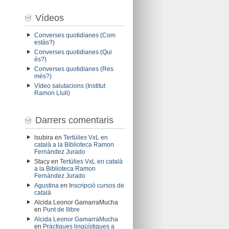
Vídeos
Converses quotidianes (Com
estàs?)
Converses quotidianes (Qui
és?)
Converses quotidianes (Res
més?)
Vídeo salutacions (Institut
Ramon Llull)
Darrers comentaris
lsubira
en
Tertúlies VxL en
català a la Biblioteca Ramon
Fernàndez Jurado
Stacy
en
Tertúlies VxL en català
a la Biblioteca Ramon
Fernàndez Jurado
Agustina
en
Inscripció cursos de
català
Alcida Leonor GamarraMucha
en
Punt de llibre
Alcida Leonor GamarraMucha
en
Pràctiques lingüístiques a