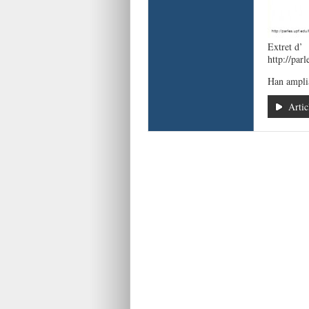
Extret d’
http://parl
Han amplia
Artic