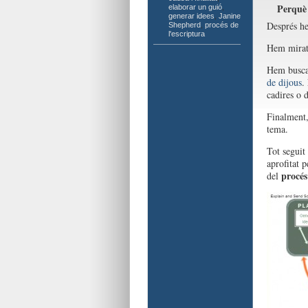
Perquè
elaborar un guió
,
generar idees
,
Janine
Després he
Shepherd
,
procés de
l'escriptura
Hem mirat 
Hem buscat
de dijous
.
cadires o d
Finalment,
tema.
Tot seguit
aprofitat 
procés
del