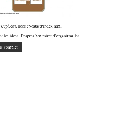
es.upf.edu/llocs/cr/catacd/index.html
t les idees. Després han mirat d’organitzar-les.
le complet