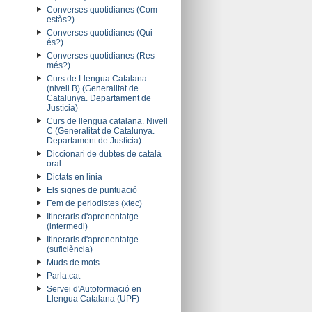
Converses quotidianes (Com
estàs?)
Converses quotidianes (Qui
és?)
Converses quotidianes (Res
més?)
Curs de Llengua Catalana
(nivell B) (Generalitat de
Catalunya. Departament de
Justícia)
Curs de llengua catalana. Nivell
C (Generalitat de Catalunya.
Departament de Justícia)
Diccionari de dubtes de català
oral
Dictats en línia
Els signes de puntuació
Fem de periodistes (xtec)
Itineraris d'aprenentatge
(intermedi)
Itineraris d'aprenentatge
(suficiència)
Muds de mots
Parla.cat
Servei d'Autoformació en
Llengua Catalana (UPF)