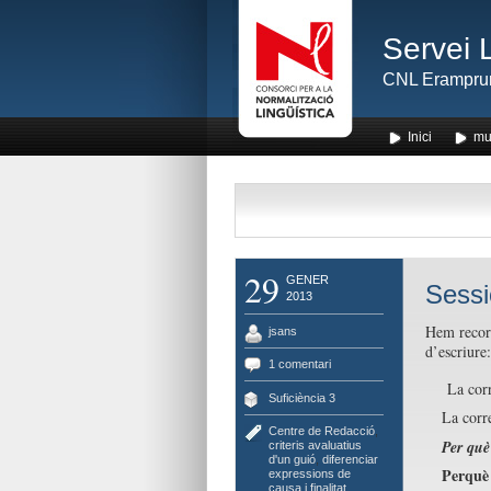
Servei 
CNL Erampru
Inici
mu
29
GENER
Sessi
2013
Hem record
jsans
d’escriure:
1 comentari
La corr
Suficiència 3
La corr
Centre de Redacció
,
Per què
criteris avaluatius
d'un guió
,
diferenciar
Perquè
expressions de
causa i finalitat
,