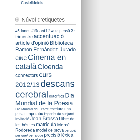
Castelldefels
Núvol d’etiquetes
#i3cast17
3r
#5dones
#suspens0
accentuació
trimestre
BIblioteca
article d'opinió
Ramon Fernàndez Jurado
Cinema en
CINC
català
Cloenda
curs
connectors
descans
2012/13
cerebral
Dia
diacrítics
Mundial de la Poesia
escriure una
Dia Mundial del Teatre
imperatiu
postal
imperfet de subjuntiu
Joan Brossa
Llibre de
invitació
matrícula
Mercè
les bèsties
Rodoreda
model de prova
perquè/
precisió lèxica
per què/ per a què