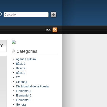
RSS
ó’
Categories
Agenda cultural
Bàsic 1
Bàsic 2
Bàsic 3
C2
Cloenda
Dia Mundial de la Poesia
Elemental 1
Elemental 2
Elemental 3
General