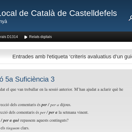
Local de Català de Castelldefels
nyà
rals D1314
Relats digitals
Entrades amb l'etiqueta ‘criteris avaluatius d’un gui
ó 5a Suficiència 3
at el que van treballar en la sessió anterior. M’han ajudat a aclarir què he
ecció dels comentaris és
per /
per a
dijous.
ecció dels comentaris és
per /
per a
la setmana vinent.
 / per a què
repassem aquests continguts?
els
tinguem
clars.