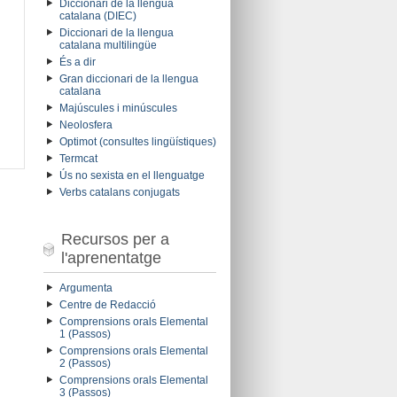
Diccionari de la llengua
catalana (DIEC)
Diccionari de la llengua
catalana multilingüe
És a dir
Gran diccionari de la llengua
catalana
Majúscules i minúscules
Neolosfera
Optimot (consultes lingüístiques)
Termcat
Ús no sexista en el llenguatge
Verbs catalans conjugats
Recursos per a
l'aprenentatge
Argumenta
Centre de Redacció
Comprensions orals Elemental
1 (Passos)
Comprensions orals Elemental
2 (Passos)
Comprensions orals Elemental
3 (Passos)