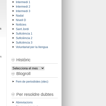
Intermedi 1
Intermedi 2
Intermedi 3
Nadal
Nivell D
Notícies
n
Sant Jordi
Suficiència 1
Suficiència 2
Suficiència 3
Voluntariat per la llengua
s
Històric
Històric
Blogroll
Fem de periodistes (xtec)
Per resoldre dubtes
Abreviacions