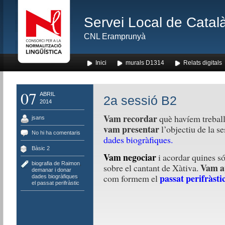
Servei Local de Català
CNL Eramprunyà
Inici
murals D1314
Relats digitals
07
ABRIL
2a sessió B2
2014
Vam recordar
què havíem treball
jsans
vam presentar
l’objectiu de la se
No hi ha comentaris
dades biogràfiques.
Bàsic 2
Vam negociar
i acordar quines s
biografia de Raimon
,
Vam a
sobre el cantant de Xàtiva.
demanar i donar
passat perifràsti
com formem el
dades biogràfiques
,
el passat perifràstic