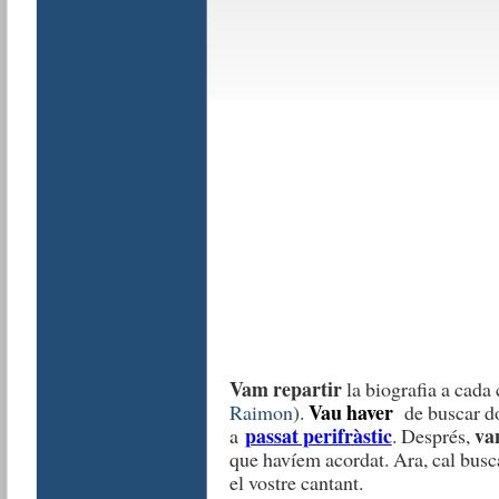
Vam repartir
la biografia a cada
Vau haver
Raimon
).
de buscar d
passat perifràstic
va
a
. Després,
que havíem acordat. Ara, cal busca
el vostre cantant.