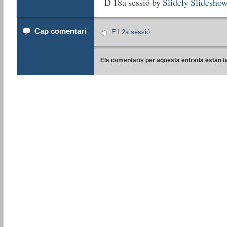
D 18a sessió by
Slidely Slidesho
Cap comentari
E1 2a sessió
Els comentaris per aquesta entrada estan t