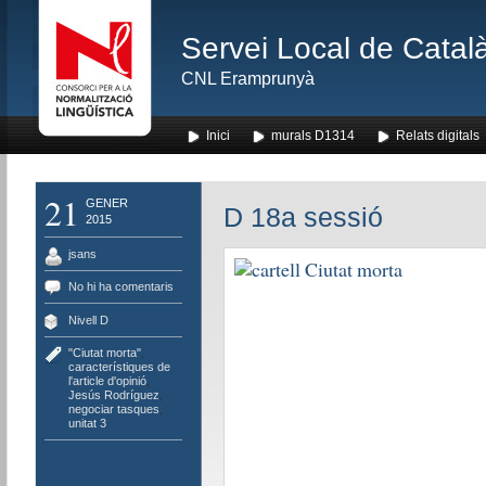
Servei Local de Català
CNL Eramprunyà
Inici
murals D1314
Relats digitals
21
GENER
D 18a sessió
2015
jsans
No hi ha comentaris
Nivell D
"Ciutat morta"
,
característiques de
l'article d'opinió
,
Jesús Rodríguez
,
negociar tasques
,
unitat 3