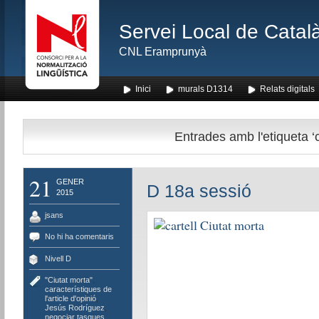
Servei Local de Català
CNL Eramprunyà
Inici
murals D1314
Relats digitals
Entrades amb l'etiqueta ‘ca
21
GENER
D 18a sessió
2015
jsans
No hi ha comentaris
Nivell D
"Ciutat morta"
,
característiques de
l'article d'opinió
,
Jesús Rodríguez
,
negociar tasques
,