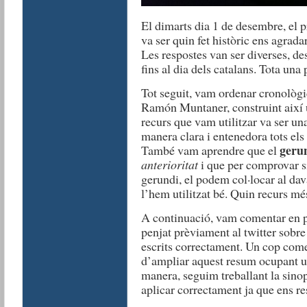
El dimarts dia 1 de desembre, el 
va ser quin fet històric ens agra
Les respostes van ser diverses, d
fins al dia dels catalans. Tota una
Tot seguit, vam ordenar cronològi
Ramón Muntaner, construint així u
recurs que vam utilitzar va ser un
manera clara i entenedora tots els 
geru
També vam aprendre que el
anterioritat
i que per comprovar si
gerundi, el podem col·locar al davan
l’hem utilitzat bé. Quin recurs més 
A continuació, vam comentar en p
penjat prèviament al twitter sobre 
escrits correctament. Un cop com
d’ampliar aquest resum ocupant u
manera, seguim treballant la sino
aplicar correctament ja que ens res