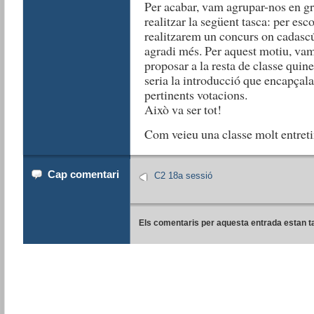
Per acabar, vam agrupar-nos en gr
realitzar la següent tasca: per esc
realitzarem un concurs on cadascú 
agradi més. Per aquest motiu, vam
proposar a la resta de classe quine
seria la introducció que encapçala
pertinents votacions.
Això va ser tot!
Com veieu una classe molt entret
Cap comentari
C2 18a sessió
Els comentaris per aquesta entrada estan t