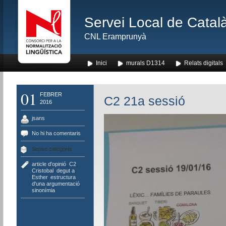
Servei Local de Català
CNL Eramprunyà
Inici
murals D1314
Relats digitals
01
FEBRER
C2 21a sessió
2016
jsans
No hi ha comentaris
Sense categoria
article d'opinió
,
C2
,
Cristobal
,
degut a
,
Esther
,
estructura
d'una argumentació
,
sinonímia