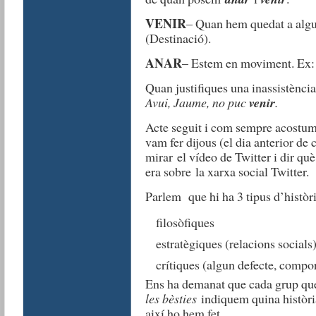
VENIR
– Quan hem quedat a algu
(Destinació).
ANAR
– Estem en moviment. Ex:
Quan justifiques una inassistènci
Avui, Jaume, no puc
venir
.
Acte seguit i com sempre acostuma
vam fer dijous (el dia anterior de
mirar el vídeo de Twitter i dir qu
era sobre la xarxa social Twitter.
Parlem que hi ha 3 tipus d’històr
filosòfiques
estratègiques (relacions socials
crítiques (algun defecte, comp
Ens ha demanat que cada grup que
les bèsties
indiquem quina història 
així ho hem fet.