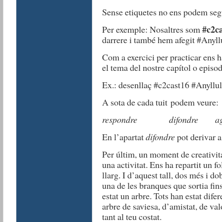
Sense etiquetes no ens podem segu
#c2c
Per exemple: Nosaltres som
darrere i també hem afegit #Anyllu
Com a exercici per practicar ens 
el tema del nostre capítol o episo
Ex.: desenllaç #c2cast16 #Anyllul
A sota de cada tuit podem veure:
respondre
difondre
a
En l’apartat
difondre
pot derivar a
Per últim, un moment de creativit
una activitat. Ens ha repartit un fo
llarg. I d’aquest tall, dos més i dob
una de les branques que sortia fin
estat un arbre. Tots han estat dife
arbre de saviesa, d’amistat, de v
tant al teu costat.