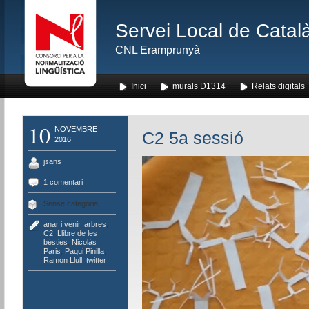
Servei Local de Català
CNL Eramprunyà
Inici
murals D1314
Relats digitals
10
NOVEMBRE
C2 5a sessió
2016
jsans
1 comentari
Sense categoria
anar i venir
,
arbres
,
C2
,
Llibre de les
bèsties
,
Nicolás
Paris
,
Paqui Pinilla
,
Ramon Llull
,
twitter