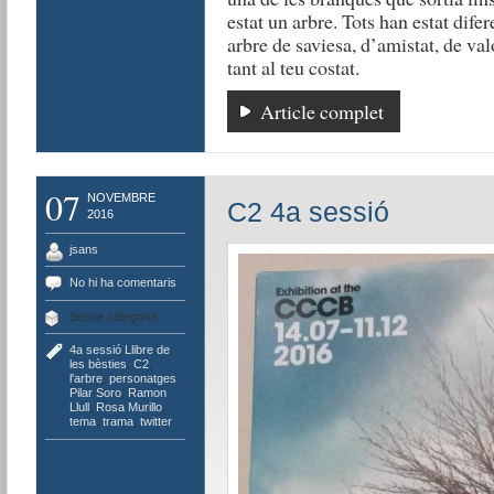
estat un arbre. Tots han estat dife
arbre de saviesa, d’amistat, de v
tant al teu costat.
Article complet
07
NOVEMBRE
C2 4a sessió
2016
jsans
No hi ha comentaris
Sense categoria
4a sessió Llibre de
les bèsties
,
C2
,
l'arbre
,
personatges
,
Pilar Soro
,
Ramon
Llull
,
Rosa Murillo
,
tema
,
trama
,
twitter