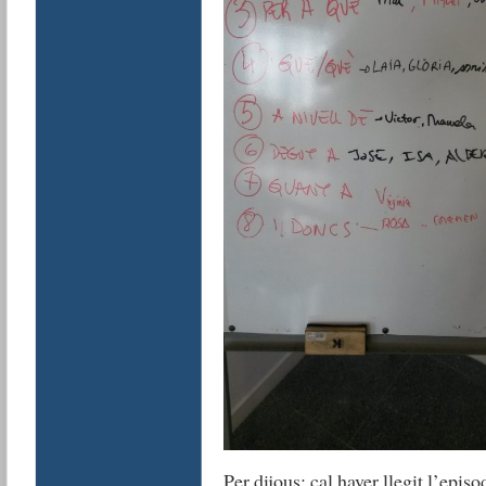
Per dijous: cal haver llegit l’episo