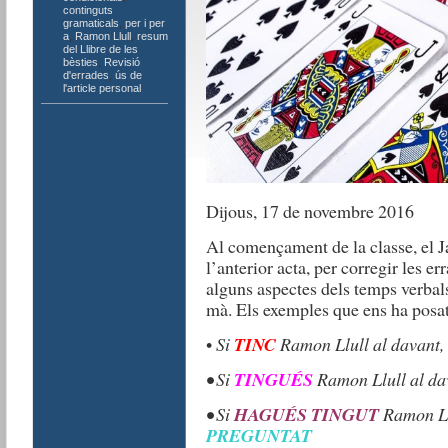
continguts
gramaticals
,
per i per
a
,
Ramon Llull
,
resum
del Llibre de les
bèsties
,
Revisió
d'errades
,
ús de
l'article personal
Dijous, 17 de novembre 2016
Al començament de la classe, el J
l’anterior acta, per corregir les 
alguns aspectes dels temps verbals
mà. Els exemples que ens ha posat
•
Si
TINC
Ramon Llull al davant, 
• Si
TINGUÉS
Ramon Llull al dav
• Si
HAGUÉS TINGUT
Ramon Llu
PREGUNTAT