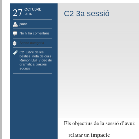
27
OCTUBRE
C2 3a sessió
2016
jsans
No hi ha comentaris
Sense categoria
C2
,
Llibre de les
bèsties
,
nota de curs
,
Ramon Llull
,
vídeo de
gramàtica
,
xarxes
socials
Els objectius de la sessió d’avui:
impacte
relatar un