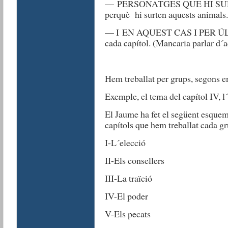
— PERSONATGES QUE HI SURTEN: 
perquè hi surten aquests animals.
— I EN AQUEST CAS I PER ÚLTIM
cada capítol. (Mancaria parlar d´a
Hem treballat per grups, segons en
Exemple, el tema del capítol IV,
El Jaume ha fet el següent esquem
capítols que hem treballat cada gr
I-L´elecció
II-Els consellers
III-La traïció
IV-El poder
V-Els pecats