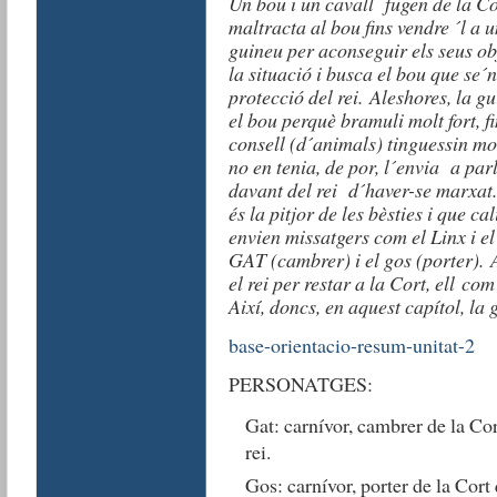
Un bou i un cavall fugen de la C
maltracta al bou fins vendre ´l a 
guineu per aconseguir els seus obj
la situació i busca el bou que se´
protecció del rei. Aleshores, la g
el bou perquè bramuli molt fort, fin
consell (d´animals) tinguessin mol
no en tenia, de por, l´envia a par
davant del rei d´haver-se marxat
és la pitjor de les bèsties i que ca
envien missatgers com el Linx i el 
GAT (cambrer) i el gos (porter). 
el rei per restar a la Cort, ell c
Així, doncs, en aquest capítol, la
base-orientacio-resum-unitat-2
PERSONATGES:
Gat: carnívor, cambrer de la Cor
rei.
Gos: carnívor, porter de la Cort 