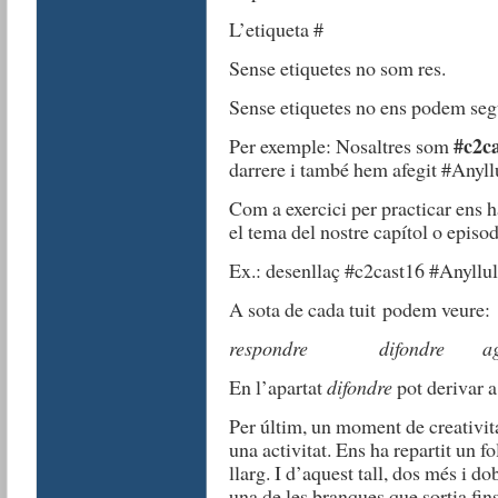
L’etiqueta #
Sense etiquetes no som res.
Sense etiquetes no ens podem segu
#c2c
Per exemple: Nosaltres som
darrere i també hem afegit #Anyllu
Com a exercici per practicar ens 
el tema del nostre capítol o episo
Ex.: desenllaç #c2cast16 #Anyllul
A sota de cada tuit podem veure:
respondre
difondre
a
En l’apartat
difondre
pot derivar a
Per últim, un moment de creativit
una activitat. Ens ha repartit un fo
llarg. I d’aquest tall, dos més i dob
una de les branques que sortia fin