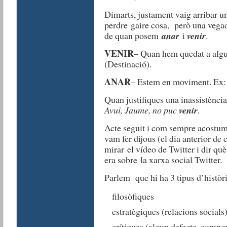
Dimarts, justament vaig arribar u
perdre gaire cosa, però una vegad
de quan posem
anar
i
venir
.
VENIR
– Quan hem quedat a algu
(Destinació).
ANAR
– Estem en moviment. Ex:
Quan justifiques una inassistènci
Avui, Jaume, no puc
venir
.
Acte seguit i com sempre acostuma
vam fer dijous (el dia anterior de
mirar el vídeo de Twitter i dir qu
era sobre la xarxa social Twitter.
Parlem que hi ha 3 tipus d’històr
filosòfiques
estratègiques (relacions socials
crítiques (algun defecte, comp