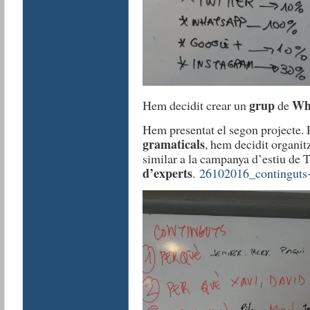
grup
Wh
Hem decidit crear un
de
Hem presentat el segon projecte. P
gramaticals
, hem decidit organit
similar a la campanya d’estiu de
d’experts
.
26102016_continguts-