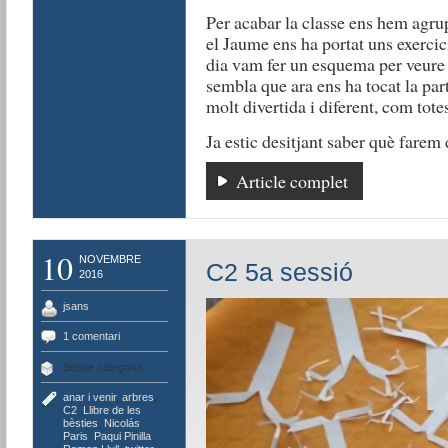
Per acabar la classe ens hem agru
el Jaume ens ha portat uns exercici
dia vam fer un esquema per veure 
sembla que ara ens ha tocat la par
molt divertida i diferent, com totes
Ja estic desitjant saber què farem
Article complet
10
NOVEMBRE
C2 5a sessió
2016
jsans
1 comentari
Sense categoria
anar i venir
,
arbres
,
C2
,
Llibre de les
bèsties
,
Nicolás
Paris
,
Paqui Pinilla
,