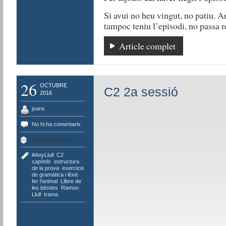
Si avui no heu vingut, no patiu. An
tampoc teniu l’episodi, no passa r
Article complet
26
OCTUBRE
C2 2a sessió
2016
jsans
No hi ha comentaris
Sense categoria
#AnyLlull
,
C2
,
capítols
,
estructura
de la prova
,
exercicis
de gramàtica i lèxic
,
fer l'animal
,
Llibre de
les bèsties
,
Ramon
Llull
,
trama