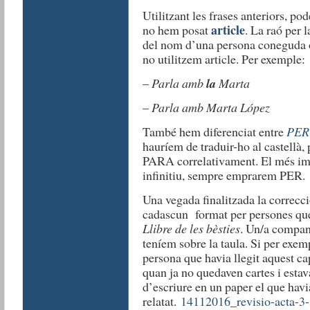
Utilitzant les frases anteriors, 
article
no hem posat
. La raó per 
del nom d’una persona coneguda o
no utilitzem article. Per exemple:
–
Parla amb
la
Marta
–
Parla amb Marta López
També hem diferenciat entre
PER
hauríem de traduir-ho al castellà, 
PARA correlativament. El més imp
infinitiu, sempre emprarem PER.
Una vegada finalitzada la correcci
cadascun format per persones que h
Llibre de les bèsties
. Un/a compan
teníem sobre la taula. Si per exemp
persona que havia llegit aquest ca
quan ja no quedaven cartes i estava
d’escriure en un paper el que havia
relatat.
14112016_revisio-acta-3-