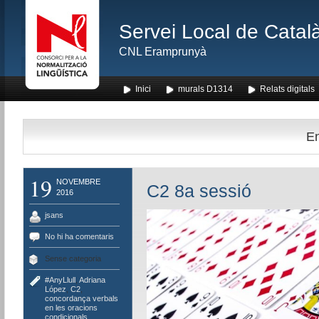
Servei Local de Català
CNL Eramprunyà
Inici
murals D1314
Relats digitals
En
19
NOVEMBRE
C2 8a sessió
2016
jsans
No hi ha comentaris
Sense categoria
#AnyLlull
,
Adriana
López
,
C2
,
concordança verbals
en les oracions
condicionals
,