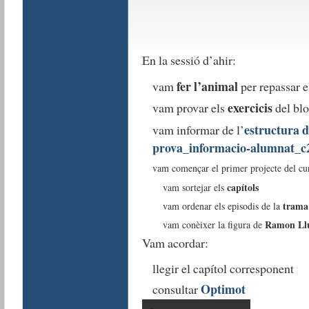
En la sessió d’ahir:
fer l’animal
vam
per repassar 
exercicis
vam provar els
del bl
estructura d
vam informar de l’
prova_informacio-alumnat_c
vam començar el primer projecte del cu
capítols
vam sortejar els
tram
vam ordenar els episodis de la
Ramon Llu
vam conèixer la figura de
Vam acordar:
llegir el capítol corresponent
Optimot
consultar