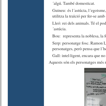
´algú. També domesticat.
Guineu: és l´astúcia, l´egoisme, 
utilitza la traïció per fer-se amb
Lleó: rei dels animals. Té el pod
´astúcia.
Bou: representa la noblesa, la f
Serp: personatge fosc. Ramon Llu
personatges, però pensa que l´h
Gall: intel·ligent, encara que no
Aquests són els personatges més re