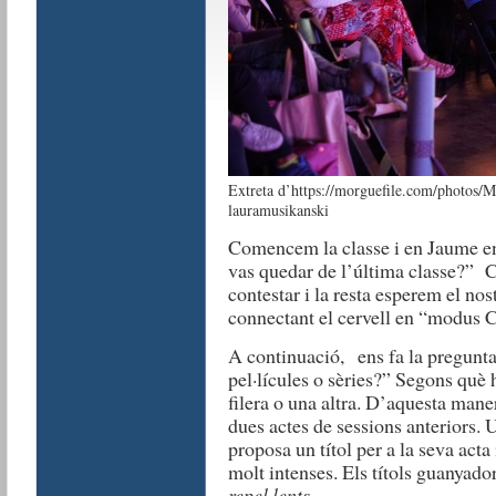
Extreta d’https://morguefile.com/photos/Mo
lauramusikanski
Comencem la classe i en Jaume en
vas quedar de l’última classe?” 
contestar i la resta esperem el nos
connectant el cervell en “modus 
A continuació, ens fa la pregunt
pel·lícules o sèries?” Segons què
filera o una altra. D’aquesta maner
dues actes de sessions anteriors. U
proposa un títol per a la seva ac
molt intenses. Els títols guanyado
repel·lents
.