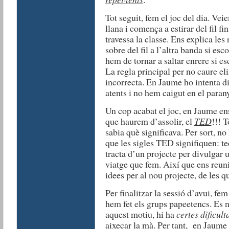
Tot seguit, fem el joc del dia. V
llana i comença a estirar del fil fi
travessa la classe. Ens explica les 
sobre del fil a l’altra banda si esc
hem de tornar a saltar enrere si e
La regla principal per no caure eli
incorrecta. En Jaume ho intenta d
atents i no hem caigut en el para
Un cop acabat el joc, en Jaume ens
que haurem d’assolir, el
TED
!!! T
sabia què significava. Per sort, no
que les sigles TED signifiquen: te
tracta d’un projecte per divulgar 
viatge que fem. Així que ens reun
idees per al nou projecte, de les q
Per finalitzar la sessió d’avui, fem
hem fet els grups papeetencs. Es 
aquest motiu, hi ha
certes dificult
aixecar la mà. Per tant, en Jaume