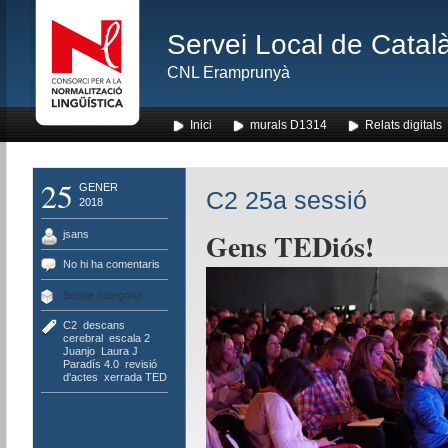
Servei Local de Català
CNL Eramprunyà
Inici
murals D1314
Relats digitals
25
GENER
C2 25a sessió
2018
Gens TEDiós!
jsans
No hi ha comentaris
Sense categoria
C2
,
descans
cerebral
,
escala 2
,
Juanjo
,
Laura J
,
Paradís 4.0
,
revisió
d'actes
,
xerrada TED