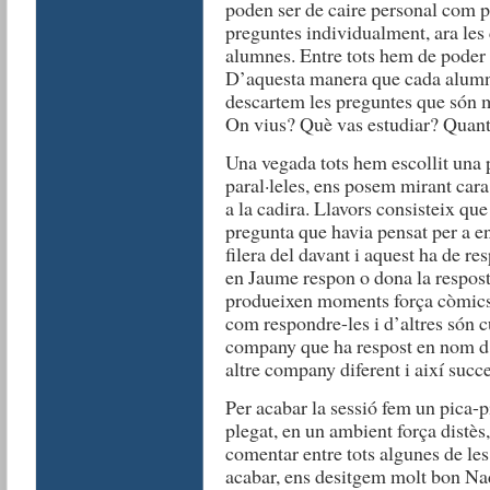
poden ser de caire personal com p
preguntes individualment, ara les
alumnes. Entre tots hem de poder tr
D’aquesta manera que cada alumn
descartem les preguntes que són m
On vius? Què vas estudiar? Quants
Una vegada tots hem escollit una p
paral·leles, ens posem mirant cara 
a la cadira. Llavors consisteix que
pregunta que havia pensat per a 
filera del davant i aquest ha de r
en Jaume respon o dona la respost
produeixen moments força còmics
com respondre-les i d’altres són cu
company que ha respost en nom d’
altre company diferent i així succ
Per acabar la sessió fem un pica-p
plegat, en un ambient força distès
comentar entre tots algunes de les
acabar, ens desitgem molt bon Nada