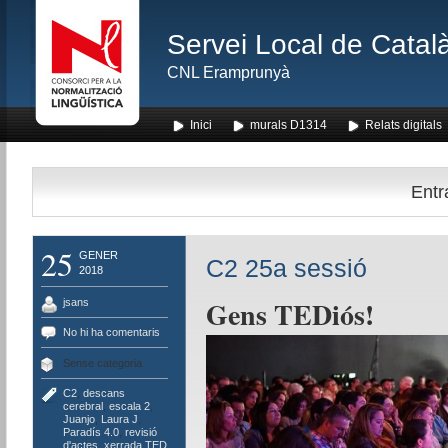
Servei Local de Català
CNL Eramprunyà
Inici
murals D1314
Relats digitals
Entr
25
GENER
C2 25a sessió
2018
Gens TEDiós!
jsans
No hi ha comentaris
Sense categoria
C2
,
descans
cerebral
,
escala 2
,
Juanjo
,
Laura J
,
Paradís 4.0
,
revisió
d'actes
,
xerrada TED