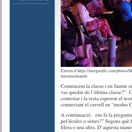
Extreta d’https://morguefile.com/photos/Mo
lauramusikanski
Comencem la classe i en Jaume en
vas quedar de l’última classe?” 
contestar i la resta esperem el nos
connectant el cervell en “modus 
A continuació, ens fa la pregunt
pel·lícules o sèries?” Segons què
filera o una altra. D’aquesta maner