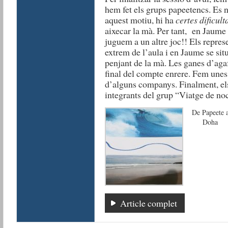
hem fet els grups papeetencs. Es 
aquest motiu, hi ha
certes dificult
aixecar la mà. Per tant, en Jaume
juguem a un altre joc!! Els repres
extrem de l’aula i en Jaume se sit
penjant de la mà. Les ganes d’agaf
final del compte enrere. Fem unes 
d’alguns companys. Finalment, els
integrants del grup “Viatge de no
De Papeete 
Doha
Article complet