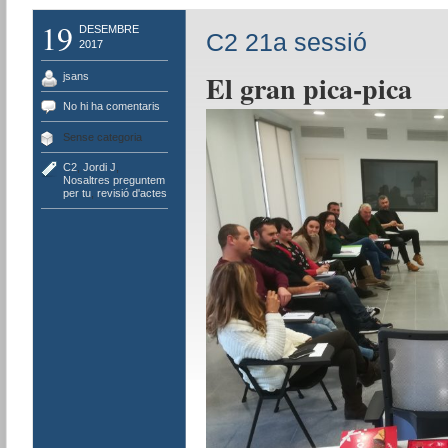
19
DESEMBRE
C2 21a sessió
2017
El gran pica-pica
jsans
No hi ha comentaris
Sense categoria
C2
,
Jordi J
,
Nosaltres preguntem
per tu
,
revisió d'actes