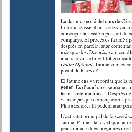
La darrera sessió del curs de C2 va
l’última classe abans de les vaca
començar la sessió repassant dues 
companys. El procés es fa amè i p
després en parella, anar comentant 
més que dos. Després, vam escollir 
una acta va sortir el títol guanyad
Òptim Optimot
. També vam estar r
postal de la sessió.
El Jaume ens va recordar que la p
gener
. És d’aquí unes setmanes, 
festes, celebracions… Després de
va avançar que començarem a prepa
Fins aleshores hi podem anar pens
L’activitat principal de la sessió
Jaume. Primer de tot, el que fem 
pensar una o dues preguntes que l