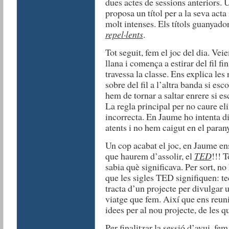
dues actes de sessions anteriors. U
proposa un títol per a la seva ac
molt intenses. Els títols guanyado
repel·lents
.
Tot seguit, fem el joc del dia. V
llana i comença a estirar del fil fi
travessa la classe. Ens explica les 
sobre del fil a l’altra banda si esc
hem de tornar a saltar enrere si e
La regla principal per no caure eli
incorrecta. En Jaume ho intenta d
atents i no hem caigut en el para
Un cop acabat el joc, en Jaume ens
que haurem d’assolir, el
TED
!!! T
sabia què significava. Per sort, no
que les sigles TED signifiquen: te
tracta d’un projecte per divulgar 
viatge que fem. Així que ens reun
idees per al nou projecte, de les q
Per finalitzar la sessió d’avui, fem