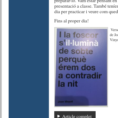
preparar-lo. Vam estar pensant en 
presentació a classe. També tení
dia per practicar i veure com qued
Fins al proper dia!
Vers
de Jo
Vinyo
Article complet