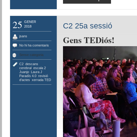
25
GENER
C2 25a sessió
2018
Gens TEDiós!
jsans
No hi ha comentaris
Sense categoria
C2
,
descans
cerebral
,
escala 2
,
Juanjo
,
Laura J
,
Paradís 4.0
,
revisió
d'actes
,
xerrada TED