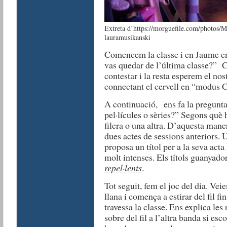
Extreta d’https://morguefile.com/photos/Mo
lauramusikanski
Comencem la classe i en Jaume en
vas quedar de l’última classe?” 
contestar i la resta esperem el nos
connectant el cervell en “modus 
A continuació, ens fa la pregunt
pel·lícules o sèries?” Segons què
filera o una altra. D’aquesta maner
dues actes de sessions anteriors. U
proposa un títol per a la seva ac
molt intenses. Els títols guanyado
repel·lents
.
Tot seguit, fem el joc del dia. V
llana i comença a estirar del fil fi
travessa la classe. Ens explica les 
sobre del fil a l’altra banda si esc