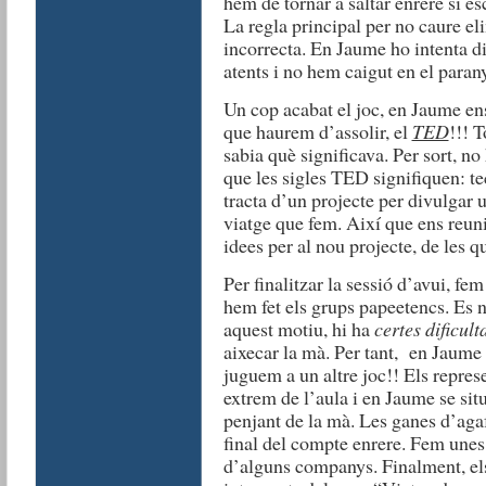
hem de tornar a saltar enrere si e
La regla principal per no caure eli
incorrecta. En Jaume ho intenta d
atents i no hem caigut en el para
Un cop acabat el joc, en Jaume ens
que haurem d’assolir, el
TED
!!! T
sabia què significava. Per sort, no
que les sigles TED signifiquen: te
tracta d’un projecte per divulgar 
viatge que fem. Així que ens reun
idees per al nou projecte, de les q
Per finalitzar la sessió d’avui, fem
hem fet els grups papeetencs. Es 
aquest motiu, hi ha
certes dificult
aixecar la mà. Per tant, en Jaume
juguem a un altre joc!! Els repres
extrem de l’aula i en Jaume se sit
penjant de la mà. Les ganes d’agaf
final del compte enrere. Fem unes 
d’alguns companys. Finalment, els