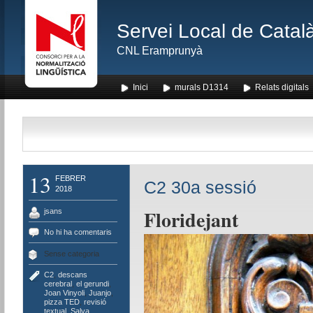
Servei Local de Català
CNL Eramprunyà
Inici
murals D1314
Relats digitals
13
FEBRER
C2 30a sessió
2018
Floridejant
jsans
No hi ha comentaris
Sense categoria
C2
,
descans
cerebral
,
el gerundi
,
Joan Vinyoli
,
Juanjo
,
pizza TED
,
revisió
textual
,
Salva
,