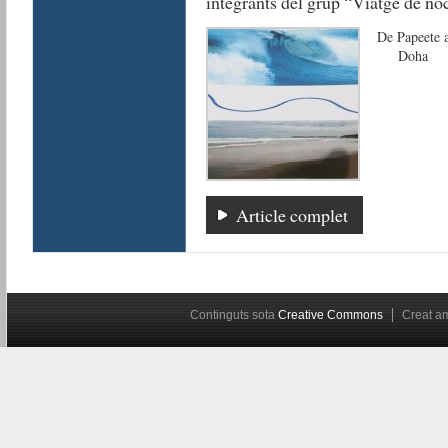
integrants del grup “Viatge de no
De Papeete 
Doha
Article complet
Continguts sota
Creative Commons
Creat 