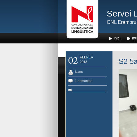
Servei 
CNL Erampru
Inici
mu
02
FEBRER
S2 5a
2018
jsans
1 comentari