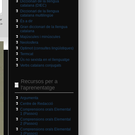
Diccionari de la llengua
catalana (DIEC)
Diccionari de la llengua
catalana multilingüe
br
És a dir
e>
Gran diccionari de la llengua
catalana
Majúscules i minúscules
Neolosfera
Optimot (consultes lingüístiques)
Termcat
Ús no sexista en el llenguatge
Verbs catalans conjugats
Recursos per a
l'aprenentatge
Argumenta
Centre de Redacció
Comprensions orals Elemental
1 (Passos)
Comprensions orals Elemental
2 (Passos)
Comprensions orals Elemental
3 (Passos)