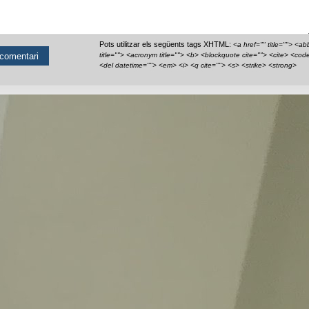
Pots utilitzar els següents tags XHTML:
<a href="" title=""> <ab
title=""> <acronym title=""> <b> <blockquote cite=""> <cite> <cod
<del datetime=""> <em> <i> <q cite=""> <s> <strike> <strong>