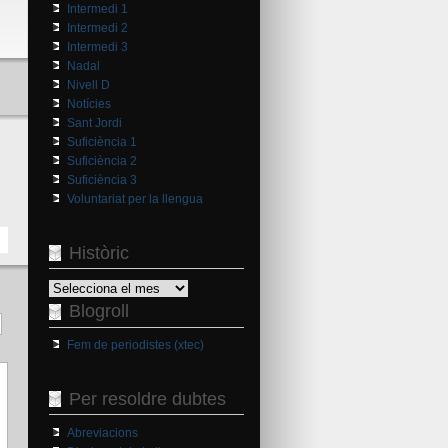
Intermedi 1
Intermedi 2
Intermedi 3
Nadal
Nivell D
Notícies
Sant Jordi
Suficiència 1
Suficiència 2
Suficiència 3
Voluntariat per la llengua
Històric
Històric
Blogroll
Fem de periodistes (xtec)
Per resoldre dubtes
Abreviacions