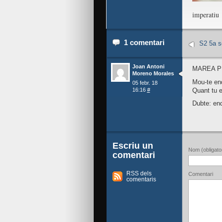
imperatiu
1 comentari
S2 5a s
Joan Antoni
MAREA P
Moreno Morales
Mou-te end
05 febr. 18
Quant tu 
16:16
#
Dubte: en
Escriu un
Nom (obligator
comentari
RSS dels
Comentari
comentaris