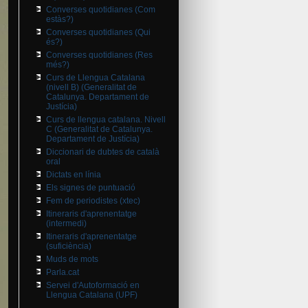
Converses quotidianes (Com
estàs?)
Converses quotidianes (Qui
és?)
Converses quotidianes (Res
més?)
Curs de Llengua Catalana
(nivell B) (Generalitat de
Catalunya. Departament de
Justícia)
Curs de llengua catalana. Nivell
C (Generalitat de Catalunya.
Departament de Justícia)
Diccionari de dubtes de català
oral
Dictats en línia
Els signes de puntuació
Fem de periodistes (xtec)
Itineraris d'aprenentatge
(intermedi)
Itineraris d'aprenentatge
(suficiència)
Muds de mots
Parla.cat
Servei d'Autoformació en
Llengua Catalana (UPF)