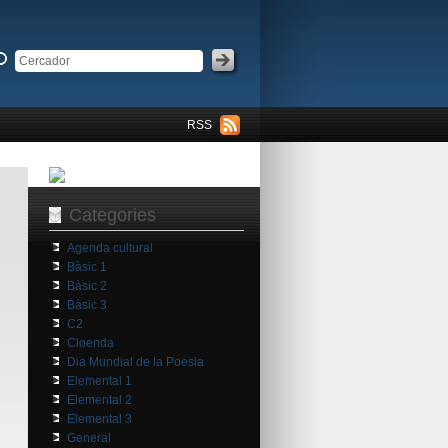
RSS
Categories
Agenda cultural
Bàsic 1
Bàsic 2
Bàsic 3
C2
Cloenda
Dia Mundial de la Poesia
Elemental 1
Elemental 2
Elemental 3
General