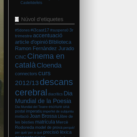
Castelldefels
Núvol d’etiquetes
#i3cast17
3r
#5dones
#suspens0
accentuació
trimestre
BIblioteca
article d'opinió
Ramon Fernàndez Jurado
Cinema en
CINC
català
Cloenda
curs
connectors
descans
2012/13
cerebral
Dia
diacrítics
Mundial de la Poesia
escriure una
Dia Mundial del Teatre
imperatiu
postal
imperfet de subjuntiu
Joan Brossa
Llibre de
invitació
matrícula
Mercè
les bèsties
Rodoreda
model de prova
perquè/
precisió lèxica
per què/ per a què