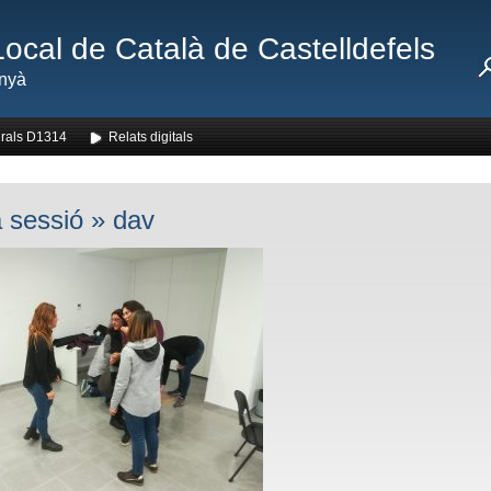
Local de Català de Castelldefels
nyà
rals D1314
Relats digitals
 sessió
» dav