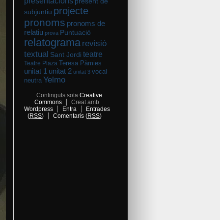
presentacions
present de
projecte
subjuntiu
pronoms
pronoms de
relatiu
Puntuació
prova
relatograma
revisió
textual
teatre
Sant Jordi
Teresa Pàmies
Teatre Plaza
unitat 2
unitat 1
vocal
unitat 3
Yelmo
neutra
Continguts sota
Creative
Commons
Creat amb
Wordpress
Entra
Entrades
(
RSS
)
Comentaris (
RSS
)