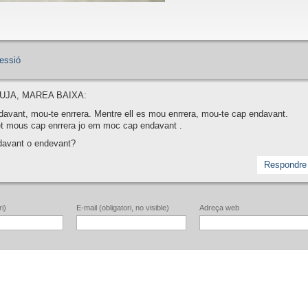
essió
UJA, MAREA BAIXA:
avant, mou-te enrrera. Mentre ell es mou enrrera, mou-te cap endavant.
et mous cap enrrera jo em moc cap endavant .
davant o endevant?
Respondre
i)
E-mail (obligatori, no visible)
Adreça web