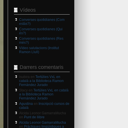
Vídeos
Converses quotidianes (Com
estàs?)
Converses quotidianes (Qui
és?)
Converses quotidianes (Res
més?)
Vídeo salutacions (Institut
Ramon Llull)
Darrers comentaris
lsubira
en
Tertúlies VxL en
català a la Biblioteca Ramon
Fernàndez Jurado
Stacy
en
Tertúlies VxL en català
a la Biblioteca Ramon
Fernàndez Jurado
Agustina
en
Inscripció cursos de
català
Alcida Leonor GamarraMucha
en
Punt de llibre
Alcida Leonor GamarraMucha
en
Pràctiques lingüístiques a