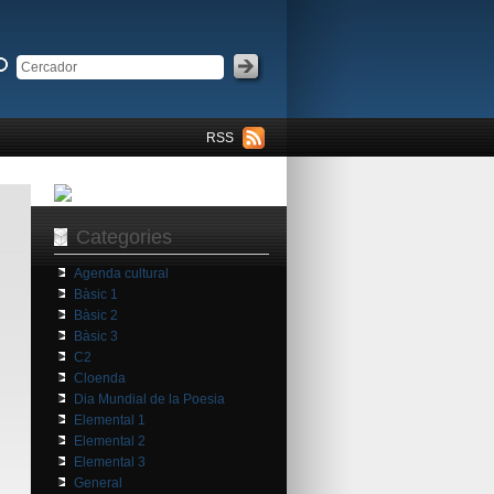
RSS
Categories
Agenda cultural
Bàsic 1
Bàsic 2
Bàsic 3
C2
Cloenda
Dia Mundial de la Poesia
Elemental 1
Elemental 2
Elemental 3
General