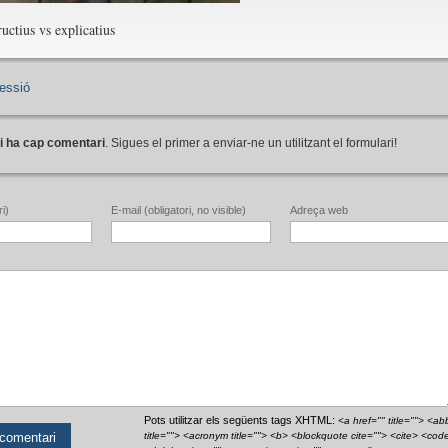
ructius vs explicatius
essió
i ha cap comentari
. Sigues el primer a enviar-ne un utilitzant el formulari!
i)
E-mail (obligatori, no visible)
Adreça web
Pots utilitzar els següents tags XHTML:
<a href="" title=""> <ab
title=""> <acronym title=""> <b> <blockquote cite=""> <cite> <cod