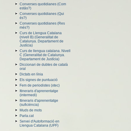
Converses quotidianes (Com
estàs?)
Converses quotidianes (Qui
és?)
Converses quotidianes (Res
més?)
Curs de Llengua Catalana
(nivell B) (Generalitat de
Catalunya. Departament de
Justícia)
Curs de llengua catalana. Nivell
C (Generalitat de Catalunya.
Departament de Justícia)
Diccionari de dubtes de català
oral
Dictats en línia
Els signes de puntuació
Fem de periodistes (xtec)
Itineraris d'aprenentatge
(intermedi)
Itineraris d'aprenentatge
(suficiència)
Muds de mots
Parla.cat
Servei d'Autoformació en
Llengua Catalana (UPF)