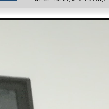
<del datetime=""> <em> <i> <q cite=""> <s> <strike> <strong>