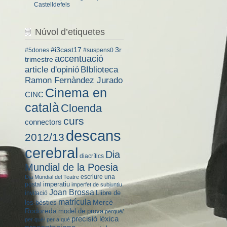
Castelldefels
Núvol d’etiquetes
#i3cast17
3r
#5dones
#suspens0
accentuació
trimestre
BIblioteca
article d'opinió
Ramon Fernàndez Jurado
Cinema en
CINC
català
Cloenda
curs
connectors
descans
2012/13
cerebral
Dia
diacrítics
Mundial de la Poesia
escriure una
Dia Mundial del Teatre
imperatiu
postal
imperfet de subjuntiu
Joan Brossa
Llibre de
invitació
matrícula
Mercè
les bèsties
Rodoreda
model de prova
perquè/
precisió lèxica
per què/ per a què