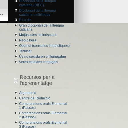
Diccionari de la llengua
catalana (DIEC)
Diccionari de la llengua
catalana multilingüe
>>
És a dir
Gran diccionari de la llengua
catalana
Majúscules i minúscules
Neolosfera
Optimot (consultes lingüístiques)
Termcat
Ús no sexista en el llenguatge
Verbs catalans conjugats
Recursos per a
l'aprenentatge
Argumenta
Centre de Redacció
Comprensions orals Elemental
1 (Passos)
Comprensions orals Elemental
2 (Passos)
Comprensions orals Elemental
3 (Passos)