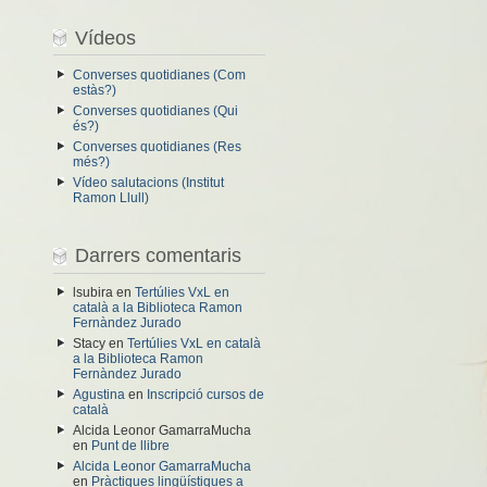
Vídeos
Converses quotidianes (Com
estàs?)
Converses quotidianes (Qui
és?)
Converses quotidianes (Res
més?)
Vídeo salutacions (Institut
Ramon Llull)
Darrers comentaris
lsubira
en
Tertúlies VxL en
català a la Biblioteca Ramon
Fernàndez Jurado
Stacy
en
Tertúlies VxL en català
a la Biblioteca Ramon
Fernàndez Jurado
Agustina
en
Inscripció cursos de
català
Alcida Leonor GamarraMucha
en
Punt de llibre
Alcida Leonor GamarraMucha
en
Pràctiques lingüístiques a