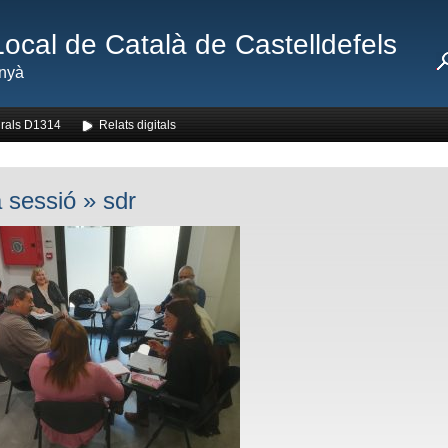
Local de Català de Castelldefels
nyà
rals D1314
Relats digitals
 sessió
» sdr