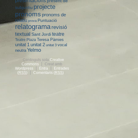
presentacions
present de
projecte
subjuntiu
pronoms
pronoms de
relatiu
Puntuació
prova
relatograma
revisió
textual
teatre
Sant Jordi
Teresa Pàmies
Teatre Plaza
unitat 2
unitat 1
vocal
unitat 3
Yelmo
neutra
Continguts sota
Creative
Commons
Creat amb
Wordpress
Entra
Entrades
(
RSS
)
Comentaris (
RSS
)