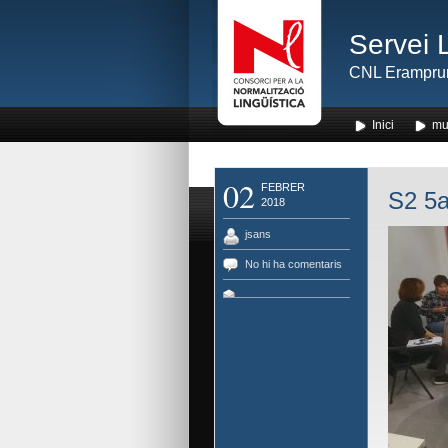
Servei 
CNL Erampru
Inici
mu
02
FEBRER
S2 5a
2018
jsans
No hi ha comentaris