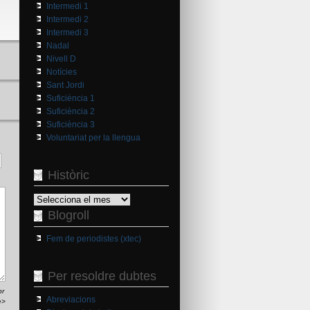
Intermedi 1
Intermedi 2
Intermedi 3
Nadal
Nivell D
Notícies
Sant Jordi
Suficiència 1
Suficiència 2
Suficiència 3
Voluntariat per la llengua
Històric
Històric
Blogroll
Fem de periodistes (xtec)
Per resoldre dubtes
br
Abreviacions
e>