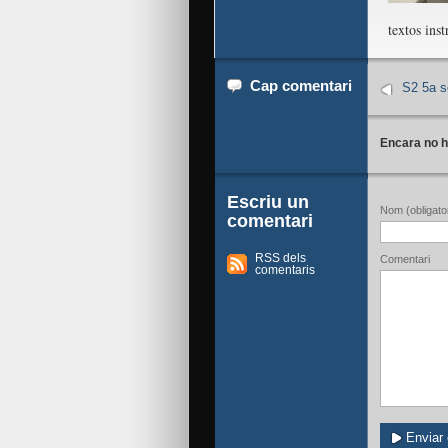
textos inst
Cap comentari
S2 5a s
Encara no h
Escriu un
Nom (obligator
comentari
RSS dels
Comentari
comentaris