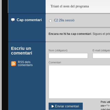
Triant el nom del programa
Cap comentari
C2 29a sessió
Encara no hi ha cap comentari
. Sigues el pri
Escriu un
Nom (obligatori)
E-mail (obligato
comentari
RSS dels
Comentari
comentaris
Pots ut
title=""
<del da