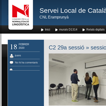
Servei Local de Català
CNL Eramprunyà
Inici
murals D1314
Relats digitals
18
FEBRER
C2 29a sessió
» sessi
2020
jsans
No hi ha comentaris