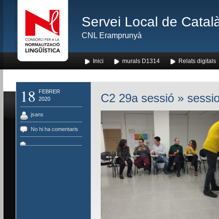
Servei Local de Català
CNL Eramprunyà
Inici
murals D1314
Relats digitals
18
FEBRER
C2 29a sessió
» sessio
2020
jsans
No hi ha comentaris