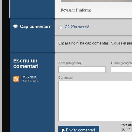
Revisant l’informe
Cap comentari
C2 29a sessió
Encara no hi ha cap comentari
. Sigues el pri
Escriu un
Nom (obligatori)
E-mail (obligato
comentari
RSS dels
Comentari
comentaris
Pots ut
title=""