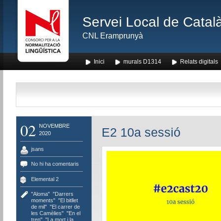
Servei Local de Català
CNL Eramprunyà
Inici
murals D1314
Relats digitals
02
NOVEMBRE
E2 10a sessió
2020
jsans
No hi ha comentaris
Elemental 2
"Aloma"
,
"Darrers
moments"
,
"El bitllet
de mil"
,
"El carrer de
les Camèlies"
,
"En el
tren"
,
"La mort i la