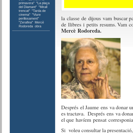
primavera"
,
"La plaça
del Diamant"
,
"Mirall
trencat"
,
"Tarda de
cinema"
,
"Viure
la
classe
de
dijous
vam
buscar p
perillosament"
,
"Zerafina"
,
Mercè
de
ll
ibres
i
petits
resums. V
am
c
Rodoreda
,
obra
Mercè Rodoreda.
Després
el Jaume
ens
va donar 
es
tractava.
Després
ens
va dona
el que
havíem
pensat
corresponi
Si voleu consultar la presentació