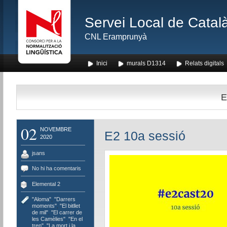
Servei Local de Català
CNL Eramprunyà
Inici
murals D1314
Relats digitals
E
02
NOVEMBRE
E2 10a sessió
2020
jsans
No hi ha comentaris
Elemental 2
"Aloma"
,
"Darrers
moments"
,
"El bitllet
de mil"
,
"El carrer de
les Camèlies"
,
"En el
tren"
,
"La mort i la