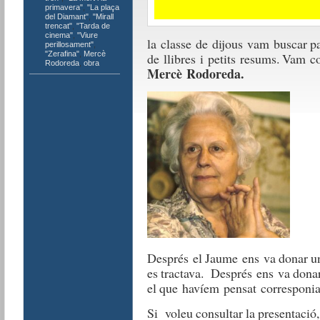
primavera"
,
"La plaça
del Diamant"
,
"Mirall
trencat"
,
"Tarda de
cinema"
,
"Viure
la
classe
de
dijous
vam
buscar p
perillosament"
,
"Zerafina"
,
Mercè
de
ll
ibres
i
petits
resums. V
am
c
Rodoreda
,
obra
Mercè Rodoreda.
Després
el Jaume
ens
va donar 
es
tractava.
Després
ens
va dona
el que
havíem
pensat
corresponi
Si voleu consultar la presentació