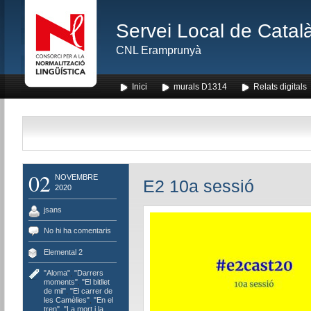
Servei Local de Català
CNL Eramprunyà
Inici
murals D1314
Relats digitals
02
NOVEMBRE
E2 10a sessió
2020
jsans
No hi ha comentaris
Elemental 2
"Aloma"
,
"Darrers
moments"
,
"El bitllet
de mil"
,
"El carrer de
les Camèlies"
,
"En el
tren"
,
"La mort i la