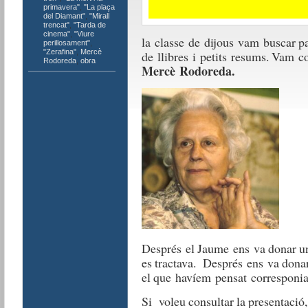
primavera"
,
"La plaça
del Diamant"
,
"Mirall
trencat"
,
"Tarda de
cinema"
,
"Viure
la
classe
de
dijous
vam
buscar p
perillosament"
,
"Zerafina"
,
Mercè
de
ll
ibres
i
petits
resums. V
am
c
Rodoreda
,
obra
Mercè Rodoreda.
Després
el Jaume
ens
va donar 
es
tractava.
Després
ens
va dona
el que
havíem
pensat
corresponi
Si voleu consultar la presentació