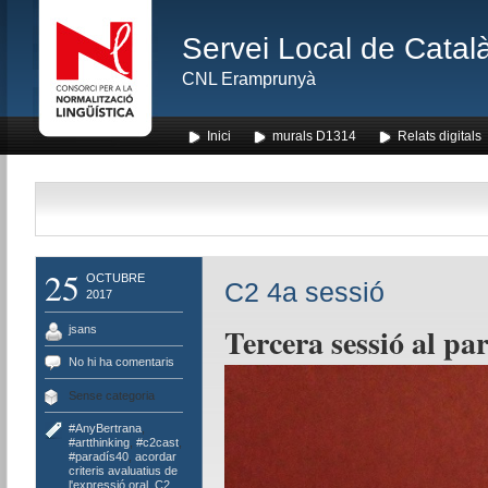
Servei Local de Català
CNL Eramprunyà
Inici
murals D1314
Relats digitals
25
OCTUBRE
C2 4a sessió
2017
Tercera sessió al pa
jsans
No hi ha comentaris
Sense categoria
#AnyBertrana
,
#artthinking
,
#c2cast
,
#paradís40
,
acordar
criteris avaluatius de
l'expressió oral
,
C2
,