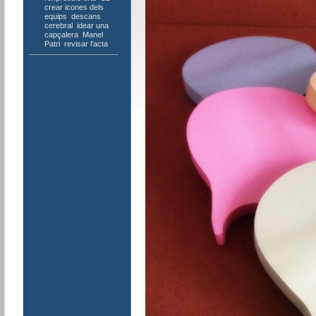
crear icones dels
equips
,
descans
cerebral
,
idear una
capçalera
,
Manel
,
Patri
,
revisar l'acta