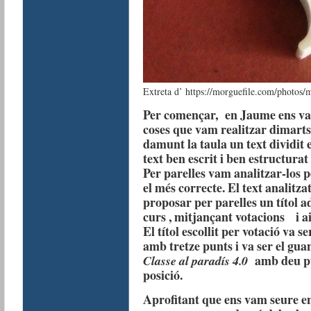
Extreta d’ https://morguefile.com/photos/
Per començar, en Jaume ens va 
coses que vam realitzar dimarts
damunt la taula un text dividit
text ben escrit i ben estructurat
Per parelles vam analitzar-los p
el més correcte. El text analitzat
proposar per parelles un títol ad
curs , mitjançant votacions i aix
El títol escollit per votació va se
amb tretze punts i va ser el guan
amb deu pu
Classe al paradís 4.0
posició.
Aprofitant que ens vam seure e