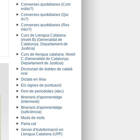
Converses quotidianes (Com
estàs?)
Converses quotidianes (Qui
és?)
Converses quotidianes (Res
més?)
Curs de Llengua Catalana
(nivell B) (Generalitat de
Catalunya. Departament de
Justícia)
Curs de llengua catalana. Nivell
C (Generalitat de Catalunya.
Departament de Justícia)
Diccionari de dubtes de català
oral
Dictats en línia
Els signes de puntuació
Fem de periodistes (xtec)
Itineraris d'aprenentatge
(intermedi)
Itineraris d'aprenentatge
(suficiència)
Muds de mots
Parla.cat
Servei d'Autoformació en
Llengua Catalana (UPF)