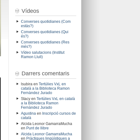
Vídeos
Converses quotidianes (Com
estàs?)
Converses quotidianes (Qui
és?)
Converses quotidianes (Res
més?)
Vídeo salutacions (Institut
Ramon Llull)
Darrers comentaris
lsubira
en
Tertúlies VxL en
català a la Biblioteca Ramon
Fernàndez Jurado
Stacy
en
Tertúlies VxL en català
a la Biblioteca Ramon
Fernàndez Jurado
Agustina
en
Inscripció cursos de
català
Alcida Leonor GamarraMucha
en
Punt de llibre
Alcida Leonor GamarraMucha
en
Pràctiques lingüístiques a