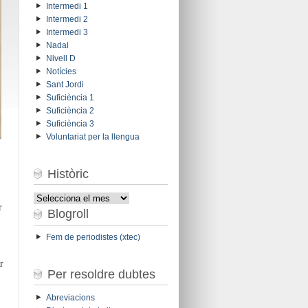
Intermedi 1
Intermedi 2
Intermedi 3
Nadal
Nivell D
Notícies
Sant Jordi
Suficiència 1
Suficiència 2
Suficiència 3
Voluntariat per la llengua
Històric
Històric
r
Blogroll
Fem de periodistes (xtec)
r
Per resoldre dubtes
Abreviacions