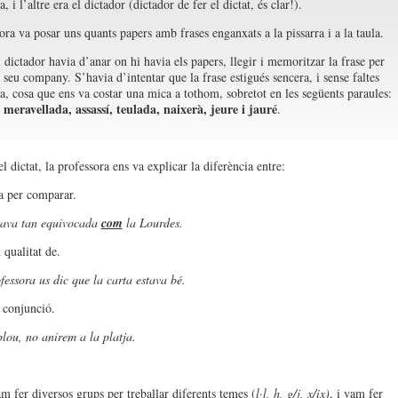
a, i l’altre era el dictador (dictador de fer el dictat, és clar!).
ora va posar uns quants papers amb frases enganxats a la pissarra i a la taula.
 dictador havia d’anar on hi havia els papers, llegir i memoritzar la frase per
l seu company. S’havia d’intentar que la frase estigués sencera, i sense faltes
ia, cosa que ens va costar una mica a tothom, sobretot en les següents paraules:
 meravellada, assassí, teulada, naixerà, jeure i jauré
.
l dictat, la professora ens va explicar la diferència entre:
sa per comparar.
tava tan equivocada
com
la Lourdes.
n qualitat de.
fessora us dic que la carta estava bé.
: conjunció.
lou, no anirem a la platja.
m fer diversos grups per treballar diferents temes (
l·l, h, g/j, x/ix)
, i vam fer