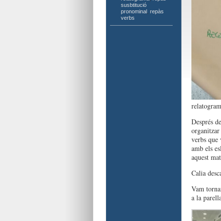
susbtitució
pronominal
,
repàs
verbs
relatogram
Després de
organitzar
verbs que 
amb els es
aquest mat
Calia desc
Vam tornar
a la parell