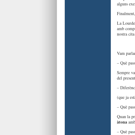
alguns exe
Finalment,
La Lourdes
amb compan
nostra cita
Vam parlar
– Què pas
Sempre van
del present
– Diferènc
(que ja est
– Què pas
Quan la pr
àtona
am
– Què pas