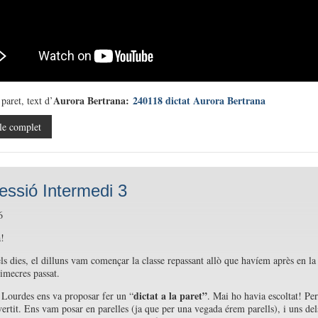
Aurora Bertrana:
240118 dictat Aurora Bertrana
 paret, text d’
le complet
essió Intermedi 3
6
!
ls dies, el dilluns vam començar la classe repassant allò que havíem après en la
dimecres passat.
dictat a la paret”
 Lourdes ens va proposar fer un “
. Mai ho havia escoltat! Pe
vertit. Ens vam posar en parelles (ja que per una vegada érem parells), i uns del