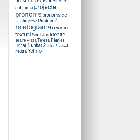
presentacions
present de
projecte
subjuntiu
pronoms
pronoms de
relatiu
Puntuació
prova
relatograma
revisió
textual
teatre
Sant Jordi
Teresa Pàmies
Teatre Plaza
unitat 2
unitat 1
vocal
unitat 3
Yelmo
neutra