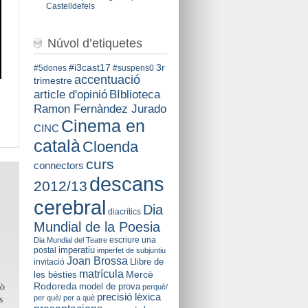
Castelldefels
Núvol d’etiquetes
#i3cast17
3r
#5dones
#suspens0
accentuació
trimestre
BIblioteca
article d'opinió
Ramon Fernàndez Jurado
Cinema en
CINC
català
Cloenda
curs
connectors
descans
2012/13
cerebral
Dia
diacrítics
Mundial de la Poesia
escriure una
Dia Mundial del Teatre
imperatiu
postal
imperfet de subjuntiu
Joan Brossa
Llibre de
invitació
matrícula
Mercè
les bèsties
rò
Rodoreda
model de prova
perquè/
precisió lèxica
s
per què/ per a què