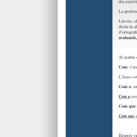
dos escrivi
La profess
Llavors, el
dictar-la a
d’ortograf
avaluació,
Al acabar e
Com
: s’u
L’Anna es
Com a
: e
Com a
pro
Com que
Com que
p
Després va