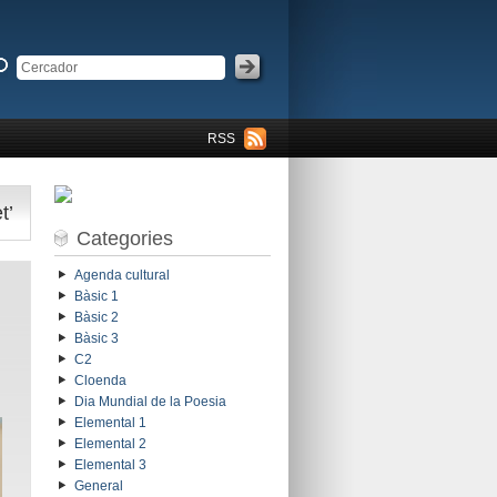
RSS
t’
Categories
Agenda cultural
Bàsic 1
Bàsic 2
Bàsic 3
C2
Cloenda
Dia Mundial de la Poesia
Elemental 1
Elemental 2
Elemental 3
General