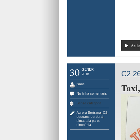
Artic
30
GENER
C2 26
2018
Taxi,
jsans
No hi ha comentaris
Sense categoria
Aurora Bertrana
,
C2
,
descans cerebral
,
dictat a la paret
,
sinonímia