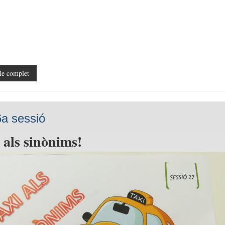
le complet
a sessió
 als sinònims!