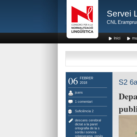
Servei 
CNL Erampru
Inici
mu
06
FEBRER
S2 6a
2018
Depa
jsans
1 comentari
publi
Suficiència 2
descans cerebral
,
dictat a la paret
,
ortografia de la s
sorda i sonora
,
relatograma
,
repàs