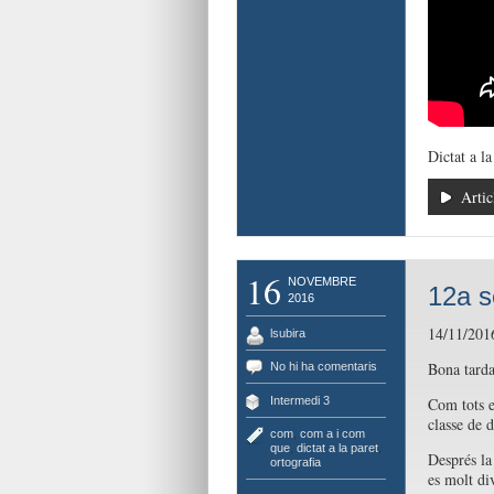
Dictat a la
Artic
16
NOVEMBRE
12a s
2016
14/11/201
lsubira
Bona tarda
No hi ha comentaris
Intermedi 3
Com tots e
classe de 
com
,
com a i com
que
,
dictat a la paret
,
Després la
ortografia
es molt di