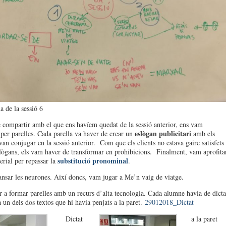
a de la sessió 6
 compartir amb el que ens havíem quedat de la sessió anterior, ens vam
eslògan publicitari
 per parelles. Cada parella va haver de crear un
amb els
van conjugar en la sessió anterior. Com que els clients no estava gaire satisfets
lògans, els vam haver de transformar en prohibicions. Finalment, vam aprofita
substitució pronominal
erial per repassar la
.
ansar les neurones. Així doncs, vam jugar a Me’n vaig de viatge.
 a formar parelles amb un recurs d’alta tecnologia. Cada alumne havia de dicta
a un dels dos textos que hi havia penjats a la paret.
29012018_Dictat
Dictat
a la paret