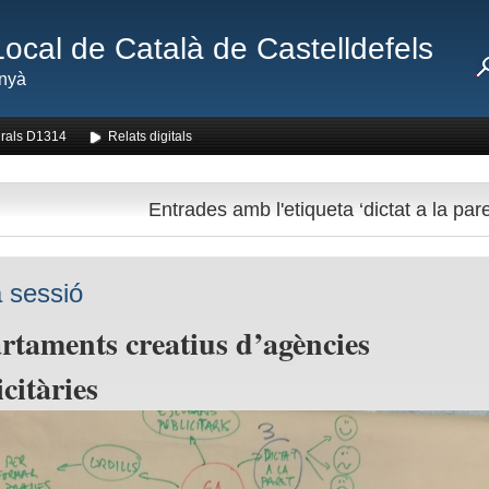
Local de Català de Castelldefels
nyà
rals D1314
Relats digitals
Entrades amb l'etiqueta ‘dictat a la pare
 sessió
rtaments creatius d’agències
citàries