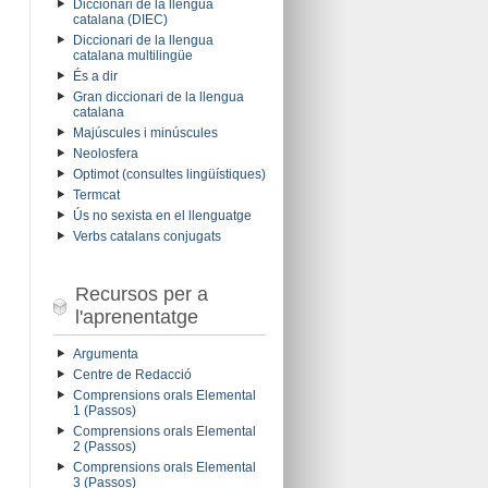
Diccionari de la llengua
catalana (DIEC)
Diccionari de la llengua
catalana multilingüe
És a dir
Gran diccionari de la llengua
catalana
Majúscules i minúscules
Neolosfera
Optimot (consultes lingüístiques)
Termcat
Ús no sexista en el llenguatge
Verbs catalans conjugats
Recursos per a
l'aprenentatge
Argumenta
Centre de Redacció
Comprensions orals Elemental
1 (Passos)
Comprensions orals Elemental
2 (Passos)
Comprensions orals Elemental
3 (Passos)