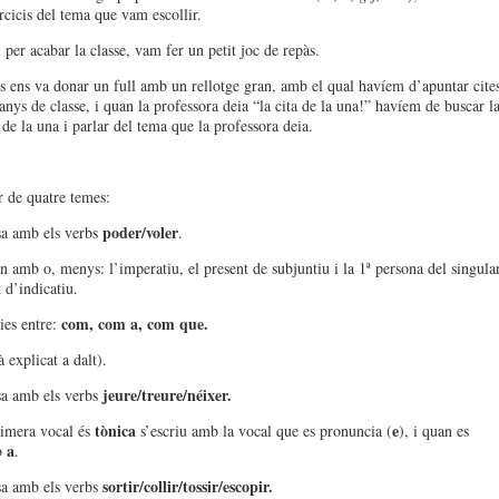
rcicis del tema que vam escollir.
 per acabar la classe, vam fer un petit joc de repàs.
 ens va donar un full amb un rellotge gran, amb el qual havíem d’apuntar cite
ys de classe, i quan la professora deia “la cita de la una!” havíem de buscar l
 de la una i parlar del tema que la professora deia.
 de quatre temes:
poder/voler
sa amb els verbs
.
 amb o, menys: l’imperatiu, el present de subjuntiu i la 1ª persona del singula
 d’indicatiu.
com, com a, com que.
ies entre:
à explicat a dalt).
jeure/treure/néixer.
sa amb els verbs
tònica
e
imera vocal és
s’escriu amb la vocal que es pronuncia (
), i quan es
a
b
.
sortir/collir/tossir/escopir.
sa amb els verbs