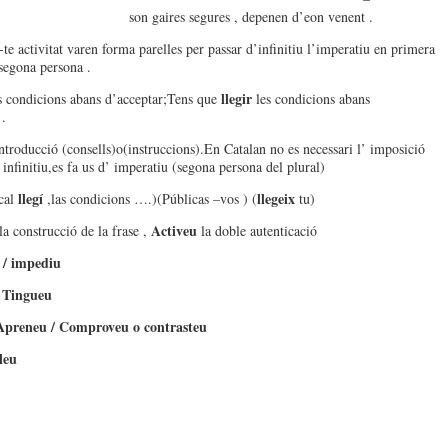
ires segures , depenen d’eon venent .
te activitat varen forma parelles per passar d’infinitiu l’imperatiu en primera
segona persona .
llegir
s condicions abans d’acceptar;Tens que
les condicions abans
.
ntroducció (consells)o(instruccions).En Catalan no es necessari l’ imposició
 infinitiu,es fa us d’ imperatiu (segona persona del plural)
llegí
llegeix
cal
,las condicions ….)(Públicas –vos ) (
tu)
Activeu
la construcció de la frase ,
la doble autenticació
 / impediu
/ Tingueu
preneu / Comproveu o contrasteu
leu