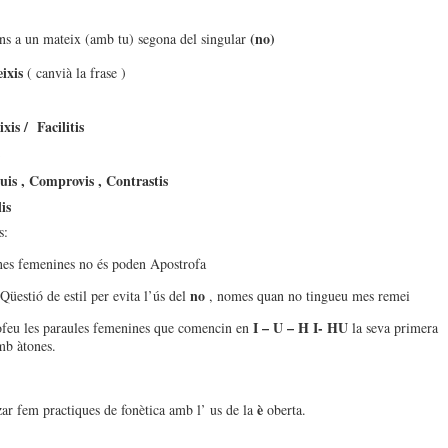
(no)
ns a un mateix (amb tu) segona del singular
eixis
( canvià la frase )
xis / Facilitis
is , Comprovis , Contrastis
is
s:
es femenines no és poden Apostrofa
no
 Qüestió de estil per evita l’ús del
, nomes quan no tingueu mes remei
I – U – H I- HU
feu les paraules femenines que comencin en
la seva primera
 amb àtones.
è
tzar fem practiques de fonètica amb l’ us de la
oberta.