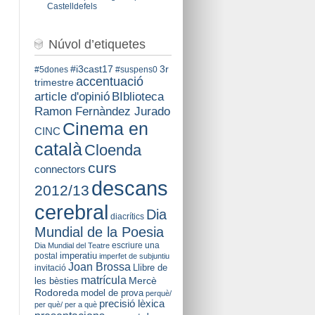
Castelldefels
Núvol d’etiquetes
#i3cast17
3r
#5dones
#suspens0
accentuació
trimestre
BIblioteca
article d'opinió
Ramon Fernàndez Jurado
Cinema en
CINC
català
Cloenda
curs
connectors
descans
2012/13
cerebral
Dia
diacrítics
Mundial de la Poesia
escriure una
Dia Mundial del Teatre
imperatiu
postal
imperfet de subjuntiu
Joan Brossa
Llibre de
invitació
matrícula
Mercè
les bèsties
Rodoreda
model de prova
perquè/
precisió lèxica
per què/ per a què