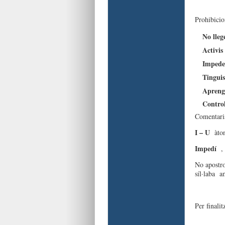
Prohibicio
No lleg
Activis
Impedei
Tinguis
Aprengu
Control
Comentari
I – U
àton
Impedí
,
No apostro
síl·laba
Per finali