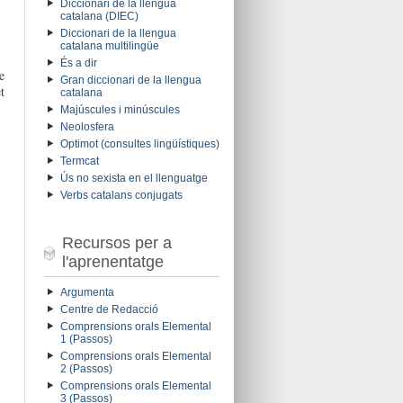
Diccionari de la llengua
catalana (DIEC)
Diccionari de la llengua
catalana multilingüe
És a dir
e
Gran diccionari de la llengua
t
catalana
Majúscules i minúscules
Neolosfera
Optimot (consultes lingüístiques)
Termcat
Ús no sexista en el llenguatge
Verbs catalans conjugats
Recursos per a
l'aprenentatge
Argumenta
Centre de Redacció
Comprensions orals Elemental
1 (Passos)
Comprensions orals Elemental
2 (Passos)
Comprensions orals Elemental
3 (Passos)