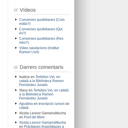
Vídeos
Converses quotidianes (Com
estàs?)
Converses quotidianes (Qui
és?)
Converses quotidianes (Res
més?)
Vídeo salutacions (Institut
Ramon Llull)
Darrers comentaris
lsubira
en
Tertúlies VxL en
català a la Biblioteca Ramon
Fernàndez Jurado
Stacy
en
Tertúlies VxL en català
a la Biblioteca Ramon
Fernàndez Jurado
Agustina
en
Inscripció cursos de
català
Alcida Leonor GamarraMucha
en
Punt de llibre
Alcida Leonor GamarraMucha
en
Pràctiques lingüístiques a