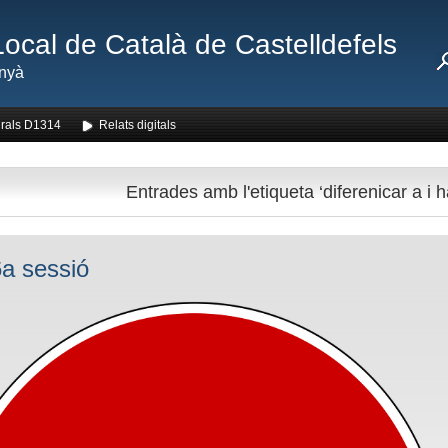
Local de Català de Castelldefels
nyà
rals D1314
Relats digitals
Entrades amb l'etiqueta ‘diferenicar a i h
a sessió