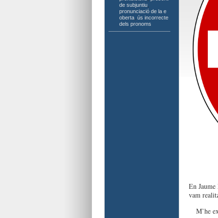
de subjuntiu
,
pronunciació de la e
oberta
,
ús incorrecte
dels pronoms
En Jaume hi
vam realitz
M’he ex