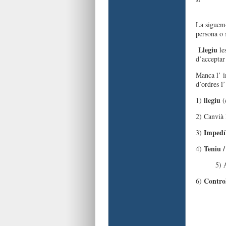
son ga
La siguem-
persona o 
Llegiu
le
d’acceptar 
Manca l’ i
d’ordres l’
llegiu
1)
(
2) Canvià 
Impedí
3)
Teniu 
4)
A
5)
Contro
6)