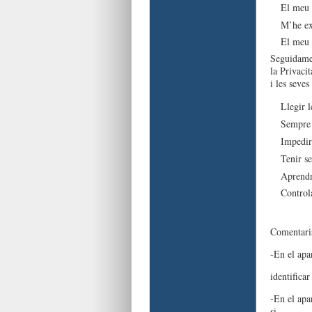
El meu d
M’he ex
El meu 
Seguidamen
la Privacit
i les seves
Llegir l
Sempre 
Impedir 
Tenir se
Aprendre
Controla
Comentari
-En el apar
identificar
-En el apar