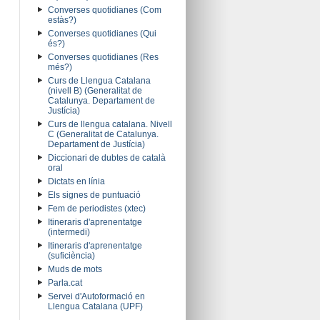
Converses quotidianes (Com
estàs?)
Converses quotidianes (Qui
és?)
Converses quotidianes (Res
més?)
Curs de Llengua Catalana
(nivell B) (Generalitat de
Catalunya. Departament de
Justícia)
Curs de llengua catalana. Nivell
C (Generalitat de Catalunya.
Departament de Justícia)
Diccionari de dubtes de català
oral
Dictats en línia
Els signes de puntuació
Fem de periodistes (xtec)
Itineraris d'aprenentatge
(intermedi)
Itineraris d'aprenentatge
(suficiència)
Muds de mots
Parla.cat
Servei d'Autoformació en
Llengua Catalana (UPF)