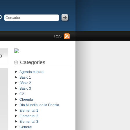
RSS
a’
Categories
Agenda cultural
Bàsic 1
Bàsic 2
Bàsic 3
C2
Cloenda
Dia Mundial de la Poesia
Elemental 1
Elemental 2
Elemental 3
General