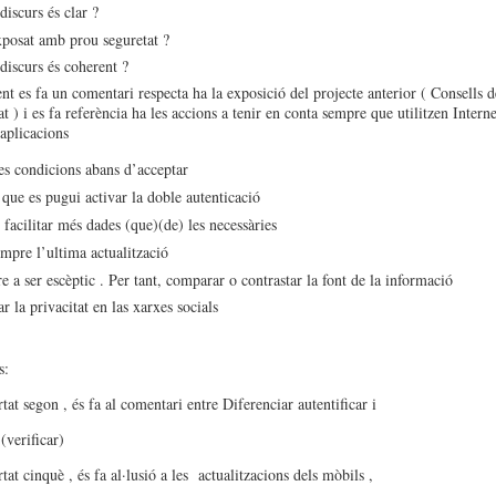
iscurs és clar ?
posat amb prou seguretat ?
discurs és coherent ?
t es fa un comentari respecta ha la exposició del projecte anterior ( Consells d
at ) i es fa referència ha les accions a tenir en conta sempre que utilitzen Interne
 aplicacions
es condicions abans d’acceptar
que es pugui activar la doble autenticació
facilitar més dades (que)(de) les necessàries
mpre l’ultima actualització
 a ser escèptic . Per tant, comparar o contrastar la font de la informació
r la privacitat en las xarxes socials
s:
tat segon , és fa al comentari entre Diferenciar autentificar i
 (verificar)
tat cinquè , és fa al·lusió a les actualitzacions dels mòbils ,
si –