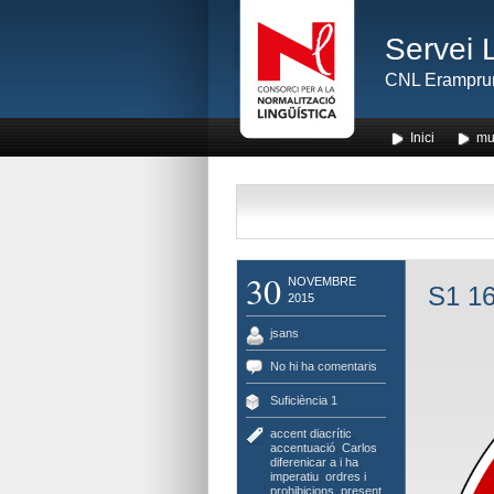
Servei 
CNL Erampru
Inici
mu
30
NOVEMBRE
S1 16
2015
jsans
No hi ha comentaris
Suficiència 1
accent diacrític
,
accentuació
,
Carlos
,
diferenicar a i ha
,
imperatiu
,
ordres i
prohibicions
,
present