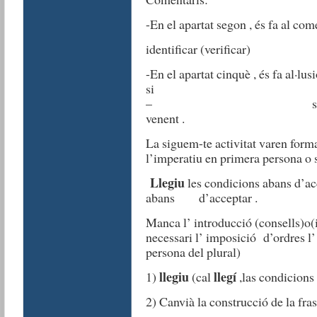
-En el apartat segon , és fa al com
identificar (verificar)
-En el apartat cinquè , és fa al·lus
– son gaires segur
venent .
La siguem-te activitat varen forma
l’imperatiu en primera persona o 
Llegiu
les condicions abans d’ac
abans d’acceptar .
Manca l’ introducció (consells)o(
necessari l’ imposició d’ordres l’ 
persona del plural)
llegiu
llegí
1)
(cal
,las condicions
2) Canvià la construcció de la fras