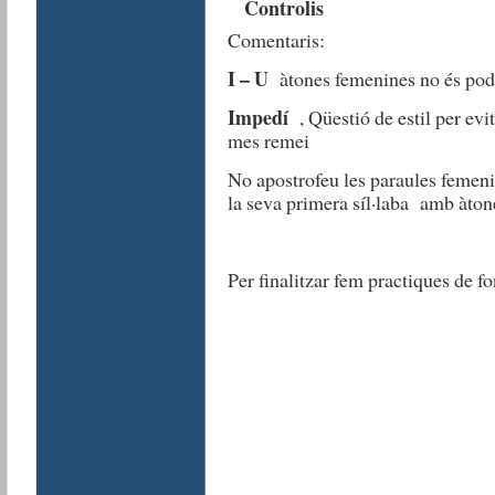
Controlis
Comentaris:
I – U
àtones femenines no és pod
Impedí
, Qüestió de estil per evi
mes remei
No apostrofeu les paraules feme
la seva primera síl·laba amb 
Per finalitzar fem practiques de f