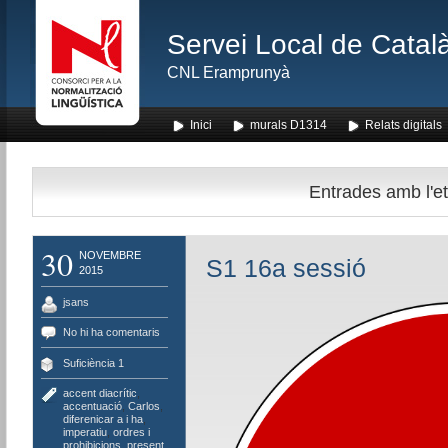
Servei Local de Català
CNL Eramprunyà
Inici
murals D1314
Relats digitals
Entrades amb l'et
30
NOVEMBRE
S1 16a sessió
2015
jsans
No hi ha comentaris
Suficiència 1
accent diacrític
,
accentuació
,
Carlos
,
diferenicar a i ha
,
imperatiu
,
ordres i
prohibicions
,
present