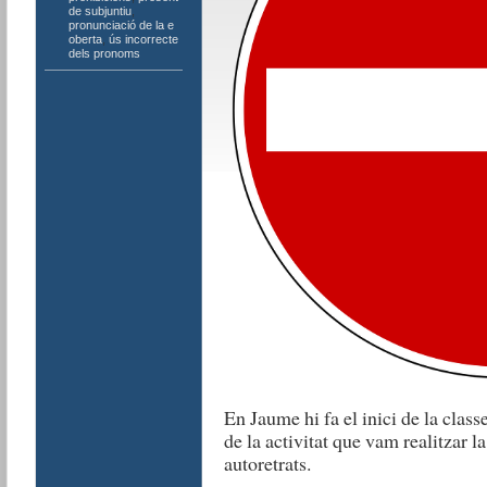
de subjuntiu
,
pronunciació de la e
oberta
,
ús incorrecte
dels pronoms
En Jaume hi fa el inici de la class
de la activitat que vam realitzar l
autoretrats.