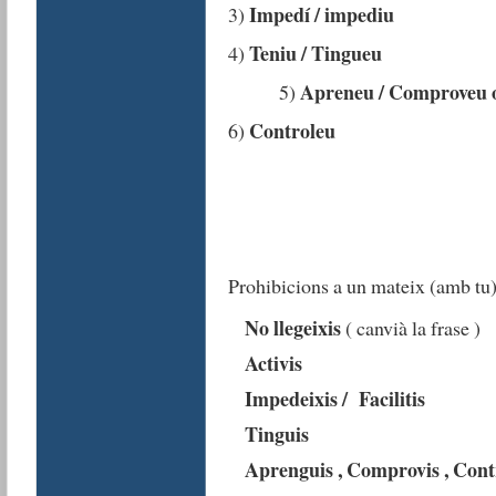
Impedí / impediu
3)
Teniu / Tingueu
4)
Apreneu / Comproveu o
5)
Controleu
6)
Prohibicions a un mateix (amb tu)
No llegeixis
( canvià la frase )
Activis
Impedeixis / Facilitis
Tinguis
Aprenguis , Comprovis , Cont