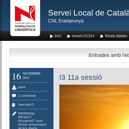
Servei Local de Català
CNL Eramprunyà
Inici
murals D1314
Relats digitals
Entrades amb l'et
16
NOVEMBRE
I3 11a sessió
2017
jsans
2 comentaris
Intermedi 3
#artthinking
,
#i3cast17
,
#suspens0
,
carta
formal
,
pronunciació
de la e oberta
,