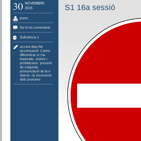
30
NOVEMBRE
S1 16a sessió
2015
jsans
No hi ha comentaris
Suficiència 1
accent diacrític
,
accentuació
,
Carlos
,
diferenicar a i ha
,
imperatiu
,
ordres i
prohibicions
,
present
de subjuntiu
,
pronunciació de la e
oberta
,
ús incorrecte
dels pronoms