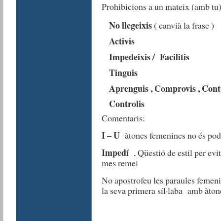
Prohibicions a un mateix (amb tu)
No llegeixis
( canvià la frase )
Activis
Impedeixis / Facilitis
Tinguis
Aprenguis , Comprovis , Cont
Controlis
Comentaris:
I – U
àtones femenines no és pod
Impedí
, Qüestió de estil per evi
mes remei
No apostrofeu les paraules feme
la seva primera síl·laba amb 