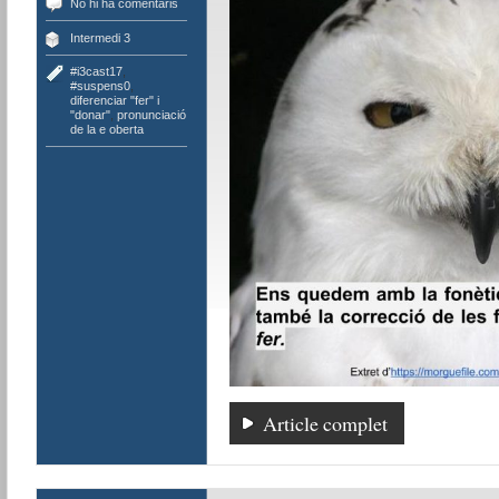
No hi ha comentaris
Intermedi 3
#i3cast17
,
#suspens0
,
diferenciar "fer" i
"donar"
,
pronunciació
de la e oberta
Article complet