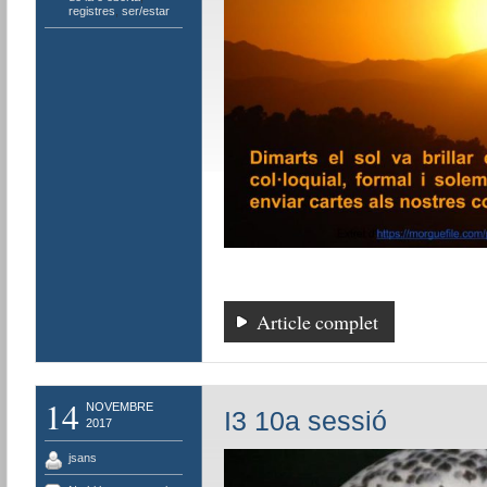
registres
,
ser/estar
Article complet
14
NOVEMBRE
I3 10a sessió
2017
jsans