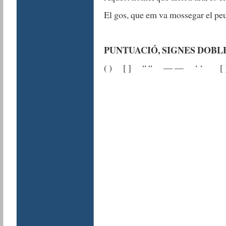
El gos, que em va mossegar el peu,
PUNTUACIÓ, SIGNES DOBL
( ) [ ] “ “ — — ‘ ‘ [ ] só