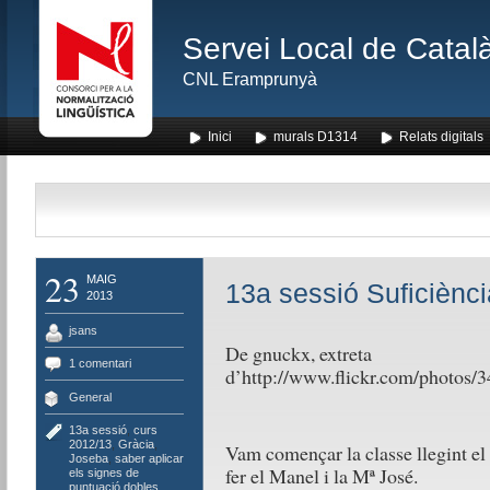
Servei Local de Català
CNL Eramprunyà
Inici
murals D1314
Relats digitals
23
MAIG
13a sessió Suficiènci
2013
jsans
De gnuckx, extreta
1 comentari
d’http://www.flickr.com/photo
General
13a sessió
,
curs
2012/13
,
Gràcia
,
Vam començar la classe llegint el 
Joseba
,
saber aplicar
fer el Manel i la Mª José.
els signes de
puntuació dobles
,