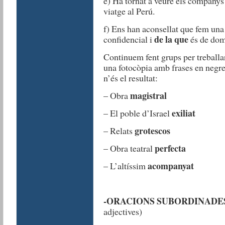
e) Ha tornat a veure els company
viatge al Perú.
f) Ens han aconsellat que fem un
de la que
confidencial i
és de dom
Continuem fent grups per treballa
una fotocòpia amb frases en negreta
n’és el resultat:
magistral
– Obra
exiliat
– El poble d’Israel
grotescos
– Relats
perfecta
– Obra teatral
acompanyat
– L’altíssim
-ORACIONS SUBORDINADES
adjectives)