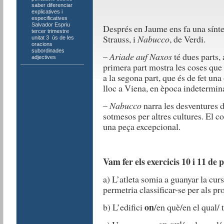
saber diferenciar
explicatives i
especificatives
,
Salvador Espriu
,
Després en Jaume ens fa una sínte
tercer trimestre
,
Strauss, i
Nabucco
, de Verdi.
unitat 3
,
ús de les
oracions
subordinades
–
Ariade auf Naxos
té dues parts,
adjectives
primera part mostra les coses que
a la segona part, que és de fet una
lloc a Viena, en època indetermin
–
Nabucco
narra les desventures d
sotmesos per altres cultures. El co
una peça excepcional.
Vam fer els exercicis 10 i 11 de
a) L’atleta somia a guanyar la cur
permetria classificar-se per als p
on
b) L’edifici
/en què/en el qual/ 