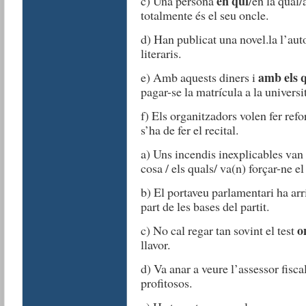
en qui
c) Una persona
/en la qual
totalmente és el seu oncle.
d) Han publicat una novel.la l’aut
literaris.
amb els 
e) Amb aquests diners i
pagar-se la matrícula a la universit
f) Els organitzadors volen fer ref
s’ha de fer el recital.
a) Uns incendis inexplicables van a
cosa / els quals/ va(n) forçar-ne e
b) El portaveu parlamentari ha arr
part de les bases del partit.
o
c) No cal regar tan sovint el test
llavor.
d) Va anar a veure l’assessor fiscal
profitosos.