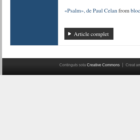
«Psalm», de Paul Celan
from
bloc
Article complet
Continguts sota
Creative Commons
Creat 