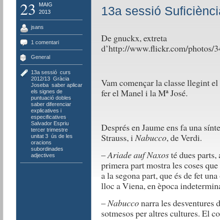
23
MAIG
13a sessió Suficiènci
2013
jsans
De gnuckx, extreta
1 comentari
d’http://www.flickr.com/photo
General
13a sessió
,
curs
2012/13
,
Gràcia
,
Vam començar la classe llegint el 
Joseba
,
saber aplicar
fer el Manel i la Mª José.
els signes de
puntuació dobles
,
saber diferenciar
explicatives i
especificatives
,
Salvador Espriu
,
Després en Jaume ens fa una sínte
tercer trimestre
,
Strauss, i
Nabucco
, de Verdi.
unitat 3
,
ús de les
oracions
subordinades
–
Ariade auf Naxos
té dues parts,
adjectives
primera part mostra les coses que
a la segona part, que és de fet una
lloc a Viena, en època indetermin
–
Nabucco
narra les desventures d
sotmesos per altres cultures. El co