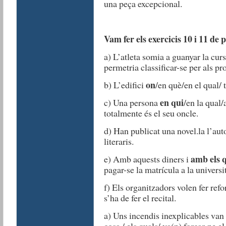
una peça excepcional.
Vam fer els exercicis 10 i 11 de
a) L’atleta somia a guanyar la cur
permetria classificar-se per als p
on
b) L’edifici
/en què/en el qual/ 
en qui
c) Una persona
/en la qual
totalmente és el seu oncle.
d) Han publicat una novel.la l’aut
literaris.
amb els 
e) Amb aquests diners i
pagar-se la matrícula a la universit
f) Els organitzadors volen fer ref
s’ha de fer el recital.
a) Uns incendis inexplicables van a
cosa / els quals/ va(n) forçar-ne e