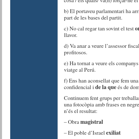
b) El portaveu parlamentari ha arr
part de les bases del partit.
o
c) No cal regar tan sovint el test
llavor.
d) Va anar a veure l’assessor fiscal
profitosos.
e) Ha tornat a veure els company
viatge al Perú.
f) Ens han aconsellat que fem un
de la que
confidencial i
és de dom
Continuem fent grups per treballa
una fotocòpia amb frases en negreta
n’és el resultat:
magistral
– Obra
exiliat
– El poble d’Israel