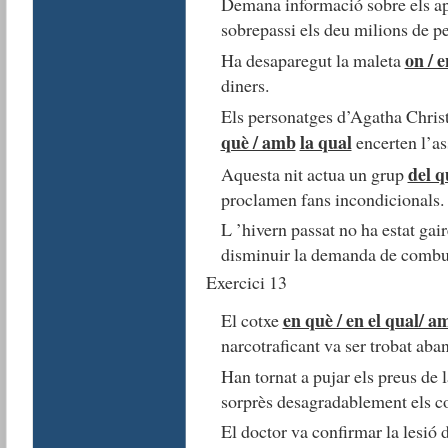
Demana informació sobre els a
sobrepassi els deu milions de pe
on / e
Ha desaparegut la maleta
diners.
Els personatges d’Agatha Christ
què / amb
la qual
encerten l’as
del q
Aquesta nit actua un grup
proclamen fans incondicionals.
L ’hivern passat no ha estat gair
disminuir la demanda de combus
Exercici 13
en què / en el qual/ a
El cotxe
narcotraficant va ser trobat aba
Han tornat a pujar els preus de 
sorprès desagradablement els c
El doctor va confirmar la lesió 