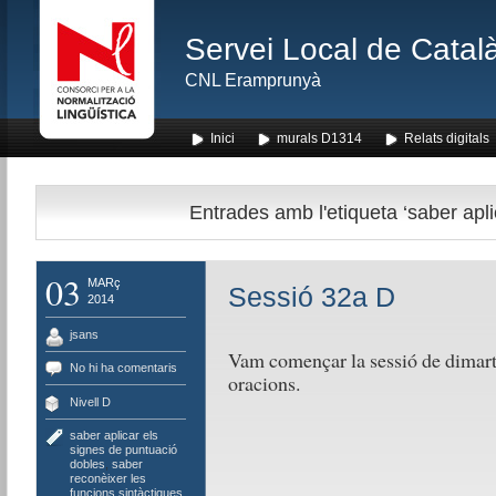
Servei Local de Català
CNL Eramprunyà
Inici
murals D1314
Relats digitals
Entrades amb l'etiqueta ‘saber apli
03
MARç
Sessió 32a D
2014
jsans
Vam començar la sessió de dimarts 
No hi ha comentaris
oracions.
Nivell D
saber aplicar els
signes de puntuació
dobles
,
saber
reconèixer les
funcions sintàctiques