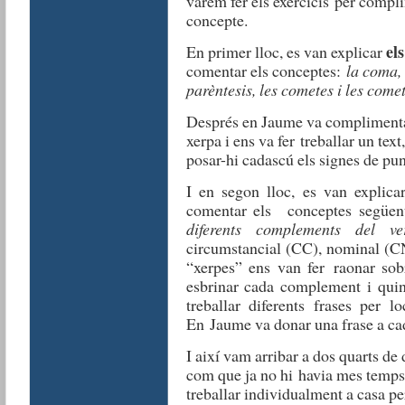
vàrem fer els exercicis per compl
concepte.
el
En primer lloc, es van explicar
comentar els conceptes:
la coma, 
parèntesis, les cometes i les come
Després en Jaume va complimentar
xerpa i ens va fer treballar un tex
posar-hi cadascú els signes de pu
I en segon lloc, es van explic
comentar els conceptes següen
diferents complements del ve
circumstancial (CC), nominal (CN
“xerpes” ens van fer raonar sob
esbrinar cada complement i qui
treballar diferents frases per lo
En Jaume va donar una frase a cada
I així vam arribar a dos quarts de d
com que ja no hi havia mes temps, 
treballar individualment a casa pe