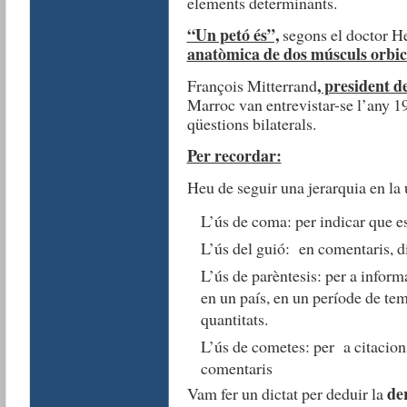
elements determinants.
“Un petó és”,
segons el doctor H
anatòmica de dos músculs orbicu
, president d
François Mitterrand
Marroc van entrevistar-se l’any 
qüestions bilaterals.
Per recordar:
Heu de seguir una jerarquia en la u
L’ús de coma: per indicar que e
L’ús del guió: en comentaris, d
L’ús de parèntesis: per a inform
en un país, en un període de temp
quantitats.
L’ús de cometes: per a citacions,
comentaris
de
Vam fer un dictat per deduir la