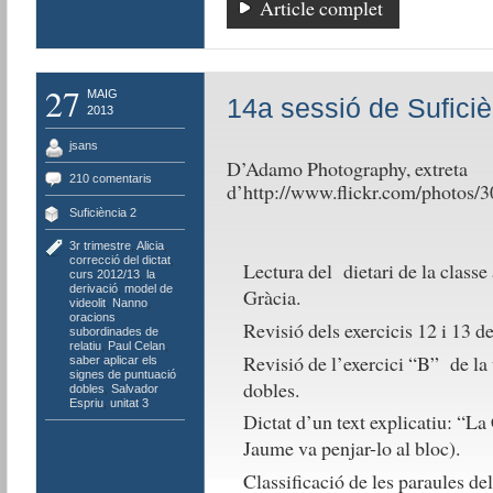
Article complet
27
MAIG
14a sessió de Suficiè
2013
jsans
D’Adamo Photography, extreta
210 comentaris
d’http://www.flickr.com/photo
Suficiència 2
3r trimestre
,
Alicia
,
correcció del dictat
,
Lectura del dietari de la classe 
curs 2012/13
,
la
derivació
,
model de
Gràcia.
videolit
,
Nanno
,
oracions
Revisió dels exercicis 12 i 13 d
subordinades de
relatiu
,
Paul Celan
,
Revisió de l’exercici “B” de la 
saber aplicar els
signes de puntuació
dobles.
dobles
,
Salvador
Espriu
,
unitat 3
Dictat d’un text explicatiu: “La
Jaume va penjar-lo al bloc).
Classificació de les paraules del