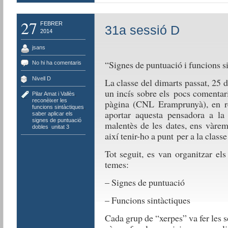
27
FEBRER
31a sessió D
2014
jsans
“Signes de puntuació i funcions s
No hi ha comentaris
Nivell D
La classe del dimarts passat, 25 
un incís sobre els pocs comentar
Pilar Amat i Vallès
,
reconèixer les
pàgina (CNL Eramprunyà), en re
funcions sintàctiques
,
aportar aquesta pensadora a la 
saber aplicar els
signes de puntuació
malentès de les dates, ens vàrem
dobles
,
unitat 3
així tenir-ho a punt per a la classe
Tot seguit, es van organitzar els
temes:
– Signes de puntuació
– Funcions sintàctiques
Cada grup de “xerpes” va fer les s