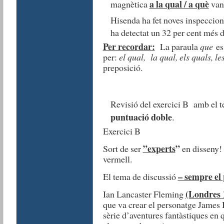
a la qual / a què
magnètica
van 
Hisenda ha fet noves inspeccions
ha detectat un 32 per cent més d
Per recordar:
La paraula
que
es 
per:
el qual, la qual, els quals, le
preposició.
Revisió del exercici B amb el te
puntuació doble
.
Exercici B
”experts
”
Sort de ser
en disseny! 
vermell.
– sempre el 
El tema de discussió
(Londres 
Ian Lancaster Fleming
que va crear el personatge James
sèrie d’aventures fantàstiques en q