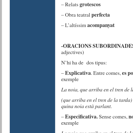
grotescos
– Relats
perfecta
– Obra teatral
acompanyat
– L’altíssim
-ORACIONS SUBORDINADES
adjectives)
N’hi ha de dos tipus:
Explicativa
es po
–
. Entre comes,
exemple
La noia, que arriba en el tren de l
(que arriba en el tren de la tarda
quina noia està parlant.
Especificativa.
n
–
Sense comes,
exemple
La noia que arriba en el tren de l