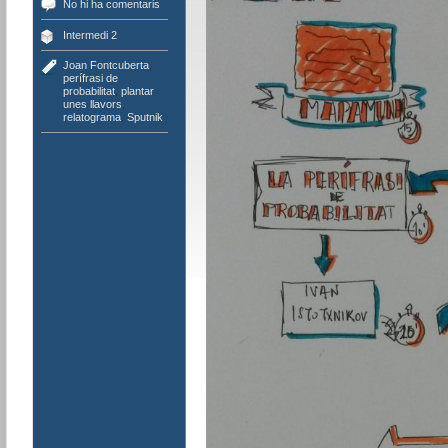
No hi ha comentaris
Intermedi 2
Joan Fontcuberta
,
perífrasi de
probabilitat
,
plantar
unes llavors
,
relatograma
,
Sputnik