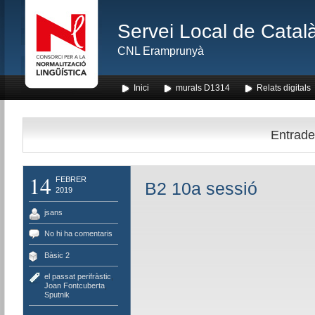
Servei Local de Català
CNL Eramprunyà
Inici
murals D1314
Relats digitals
Entrade
14
FEBRER
B2 10a sessió
2019
jsans
No hi ha comentaris
Bàsic 2
el passat perifràstic
,
Joan Fontcuberta
,
Sputnik