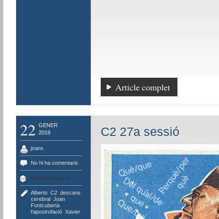
Article complet
22
GENER
C2 27a sessió
2019
jsans
No hi ha comentaris
Sense categoria
Alberto
,
C2
,
descans
cerebral
,
Joan
Fontcuberta
,
l'apostrofació
,
Xavier