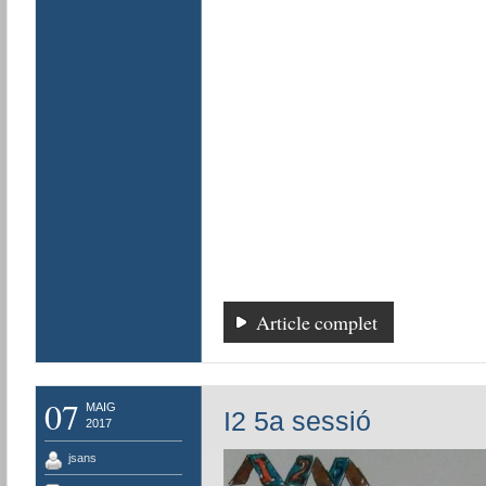
Article complet
07
MAIG
I2 5a sessió
2017
jsans