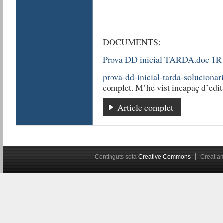
DOCUMENTS:
Prova DD inicial TARDA.doc 1R
prova-dd-inicial-tarda-solucionar
complet. M’he vist incapaç d’edita
Article complet
Continguts sota
Creative Commons
Creat 