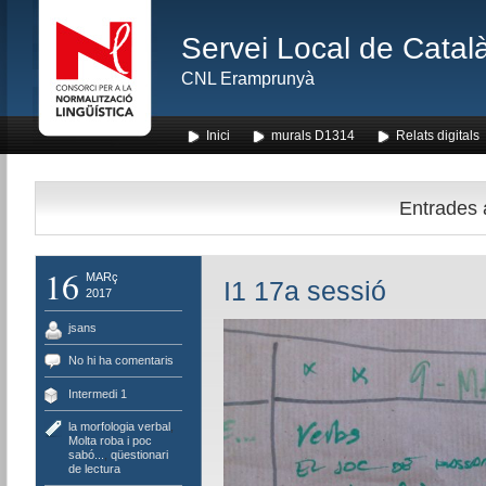
Servei Local de Català
CNL Eramprunyà
Inici
murals D1314
Relats digitals
Entrades a
16
MARç
I1 17a sessió
2017
jsans
No hi ha comentaris
Intermedi 1
la morfologia verbal
,
Molta roba i poc
sabó...
,
qüestionari
de lectura