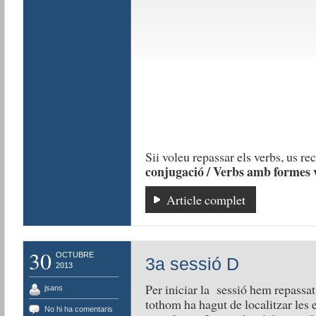
Sii voleu repassar els verbs, us r
conjugació / Verbs amb formes v
Article complet
30
OCTUBRE
3a sessió D
2013
Per iniciar la sessió hem repassa
jsans
tothom ha hagut de localitzar les e
No hi ha comentaris