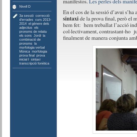
manifestos.
Les perles dels manif
Nivell D
En el cos de la sessió d’avui s’ha 
3a sessió
,
correcció
sintaxi
de la prova final, però el
d'errades
,
curs 2013-
hem fet: hem treballat l’acció in
2014
,
el gènere dels
adjectius
,
els
col·lectivament, contrastant-ho ju
pronoms de relatiu
,
els sons
,
Jordi
,
la
finalment de manera conjunta amb 
combinació de
pronoms
,
la
morfologia verbal
,
Mònica
,
morfologia
,
prova final
,
prova
inicial I
,
sintaxi
,
transcripció fonètica