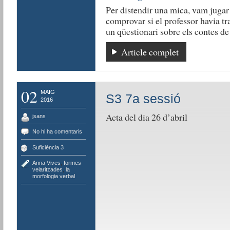
Per distendir una mica, vam jugar
comprovar si el professor havia tr
un qüestionari sobre els contes d
Article complet
02
MAIG
S3 7a sessió
2016
Acta del dia 26 d’abril
jsans
No hi ha comentaris
Suficiència 3
Anna Vives
,
formes
velaritzades
,
la
morfologia verbal