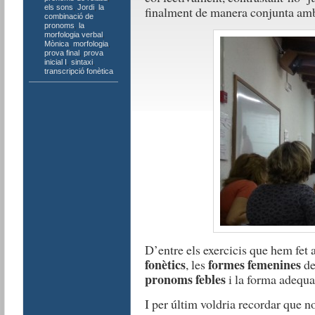
els sons
,
Jordi
,
la
finalment de manera conjunta amb 
combinació de
pronoms
,
la
morfologia verbal
,
Mònica
,
morfologia
,
prova final
,
prova
inicial I
,
sintaxi
,
transcripció fonètica
D’entre els exercicis que hem fet 
fonètics
formes femenines
, les
de
pronoms febles
i la forma adequ
I per últim voldria recordar que no