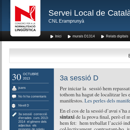
Servei Local de Català
CNL Eramprunyà
Inici
murals D1314
Relats digitals
30
OCTUBRE
3a sessió D
2013
Per iniciar la sessió hem repassa
jsans
tothom ha hagut de localitzar les e
No hi ha comentaris
manifestos.
Les perles dels manif
Nivell D
En el cos de la sessió d’avui s’ha 
3a sessió
,
correcció
sintaxi
de la prova final, però el
d'errades
,
curs 2013-
hem fet: hem treballat l’acció in
2014
,
el gènere dels
adjectius
,
els
col·lectivament, contrastant-ho ju
pronoms de relatiu
,