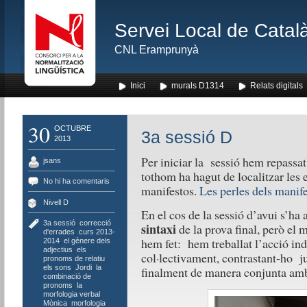
Servei Local de Català
CNL Eramprunyà
Inici
murals D1314
Relats digitals
30
OCTUBRE
3a sessió D
2013
Per iniciar la sessió hem repassa
jsans
tothom ha hagut de localitzar les e
No hi ha comentaris
manifestos.
Les perles dels manif
Nivell D
En el cos de la sessió d’avui s’ha 
3a sessió
,
correcció
sintaxi
de la prova final, però el
d'errades
,
curs 2013-
hem fet: hem treballat l’acció in
2014
,
el gènere dels
adjectius
,
els
col·lectivament, contrastant-ho ju
pronoms de relatiu
,
els sons
,
Jordi
,
la
finalment de manera conjunta amb 
combinació de
pronoms
,
la
morfologia verbal
,
Mònica
,
morfologia
,