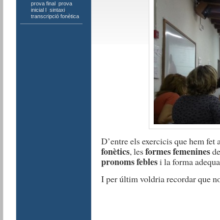
prova final
,
prova
inicial I
,
sintaxi
,
transcripció fonètica
D’entre els exercicis que hem fet 
fonètics
formes femenines
, les
de
pronoms febles
i la forma adequ
I per últim voldria recordar que no