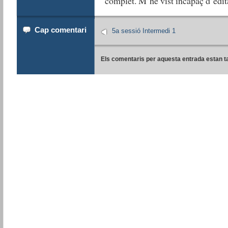
complet. M’he vist incapaç d’edita
Cap comentari
5a sessió Intermedi 1
Els comentaris per aquesta entrada estan t